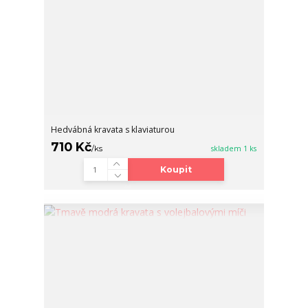
Hedvábná kravata s klaviaturou
710 Kč
/
ks
skladem 1 ks
Koupit