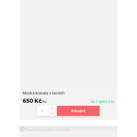
Modrá kravata s šermíři
650 Kč
/
ks
do 2 týdnů 3 ks
Koupit