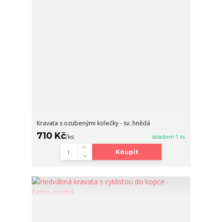
Kravata s ozubenými kolečky - sv. hnědá
710 Kč
/
ks
skladem 1 ks
Koupit