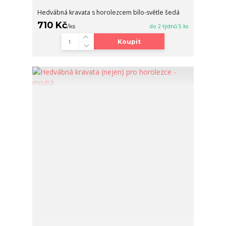
Hedvábná kravata s horolezcem bílo-světle šedá
710 Kč
/
ks
do 2 týdnů 5 ks
Koupit