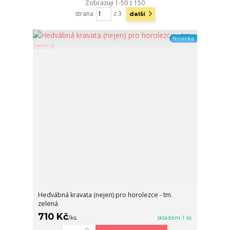
Zobrazuji 1-50 z 150
strana
z 3
další
Novinka
Hedvábná kravata (nejen) pro horolezce - tm.
zelená
710 Kč
/
ks
skladem 1 ks