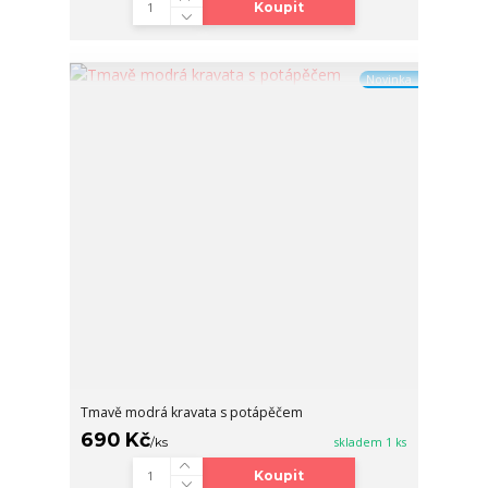
Koupit
Novinka
Tmavě modrá kravata s potápěčem
690 Kč
/
ks
skladem 1 ks
Koupit