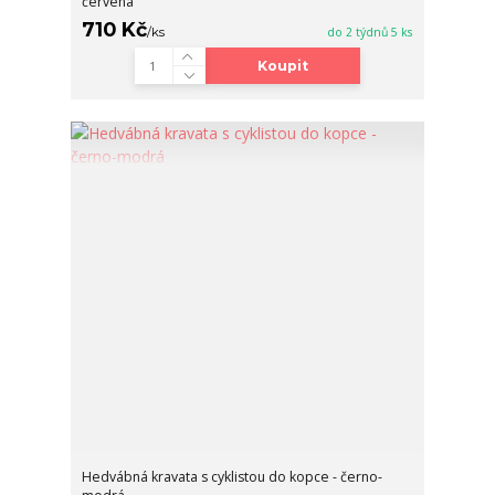
červená
710 Kč
/
ks
do 2 týdnů 5 ks
Koupit
Hedvábná kravata s cyklistou do kopce - černo-