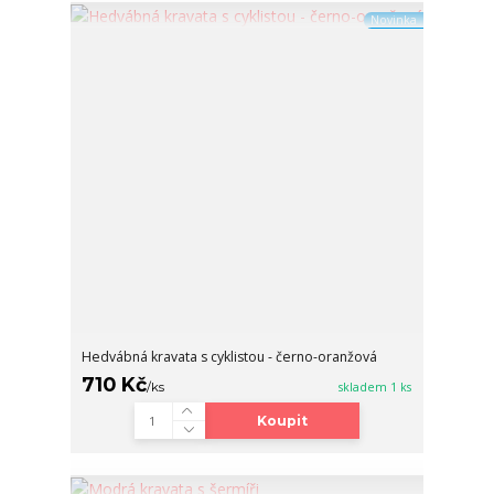
Novinka
Hedvábná kravata s cyklistou - černo-oranžová
710 Kč
/
ks
skladem 1 ks
Koupit