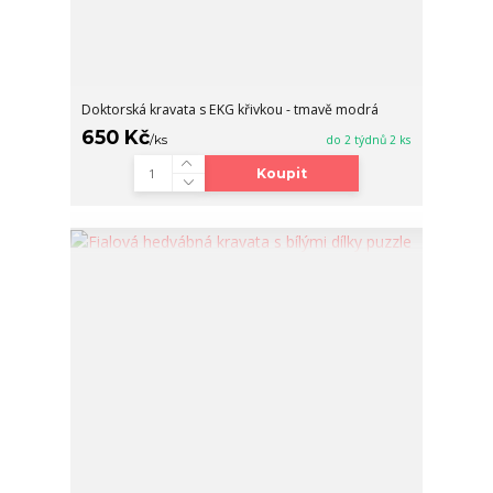
Doktorská kravata s EKG křivkou - tmavě modrá
650 Kč
/
ks
do 2 týdnů 2 ks
Koupit