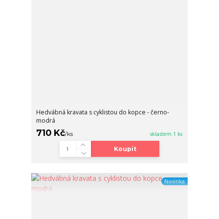
Hedvábná kravata s cyklistou do kopce - černo-
modrá
710 Kč
/
ks
skladem 1 ks
Koupit
Novinka