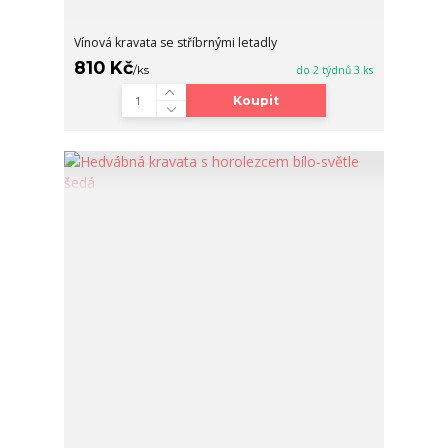
Vínová kravata se stříbrnými letadly
810 Kč
/
ks
do 2 týdnů 3 ks
Koupit