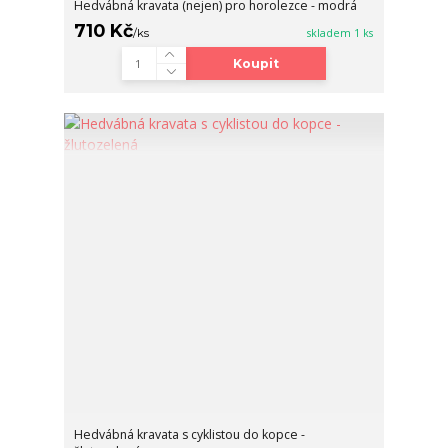
Hedvábná kravata (nejen) pro horolezce - modrá
710 Kč
/
ks
skladem 1 ks
Koupit
Hedvábná kravata s cyklistou do kopce -