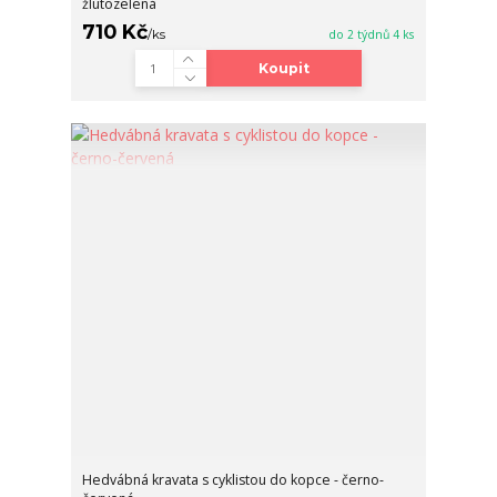
žlutozelená
710 Kč
/
ks
do 2 týdnů 4 ks
Koupit
Hedvábná kravata s cyklistou do kopce - černo-