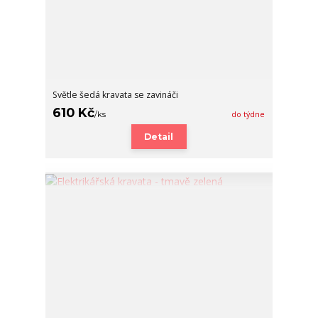
Světle šedá kravata se zavináči
610 Kč
/
ks
do týdne
Detail