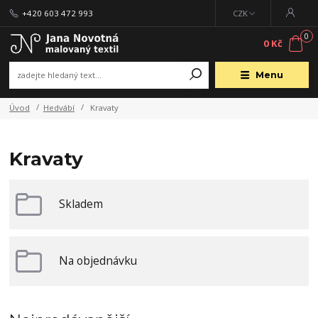
+420 603 472 993
CZK
0
0 Kč
Menu
Úvod
Hedvábí
Kravaty
Kravaty
Skladem
Na objednávku