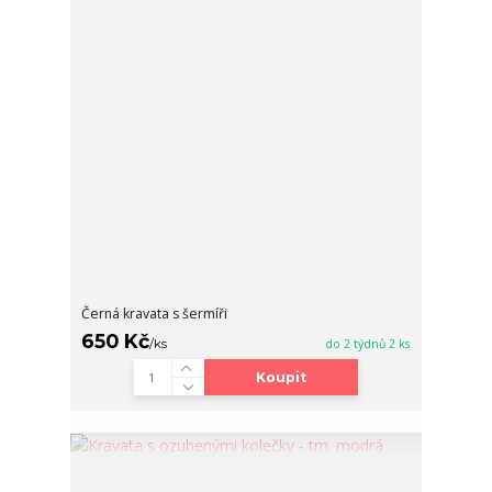
Černá kravata s šermíři
650 Kč
/
ks
do 2 týdnů 2 ks
Koupit