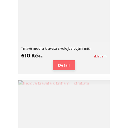
Tmavě modrá kravata s volejbalovými míči
610 Kč
/
ks
skladem
Detail