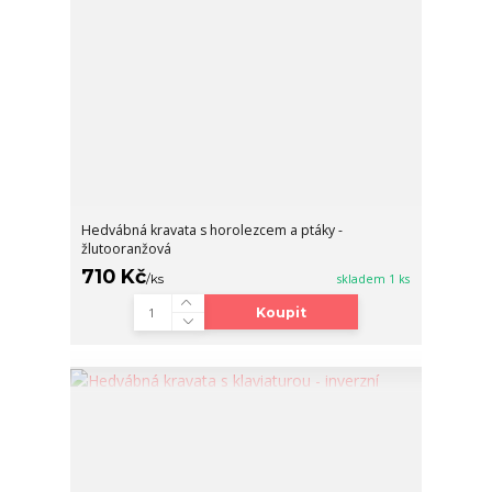
Hedvábná kravata s horolezcem a ptáky -
žlutooranžová
710 Kč
/
ks
skladem 1 ks
Koupit