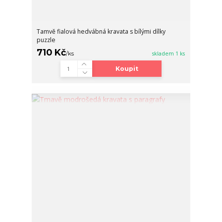
Tamvě fialová hedvábná kravata s bílými dílky
puzzle
710 Kč
/
ks
skladem 1 ks
Koupit