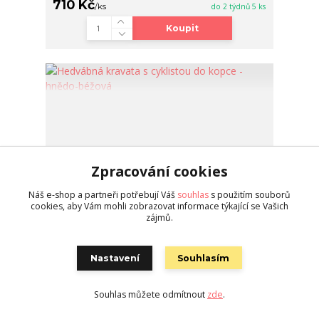
710 Kč
/
ks
do 2 týdnů 5 ks
Koupit
Zpracování cookies
Náš e-shop a partneři potřebují Váš
souhlas
s použitím souborů
cookies, aby Vám mohli zobrazovat informace týkající se Vašich
zájmů.
Nastavení
Souhlasím
Hedvábná kravata s cyklistou do kopce - hnědo-
Souhlas můžete odmítnout
zde
.
béžová