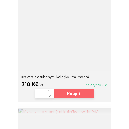
Kravata s ozubenými kolečky - tm. modrá
710 Kč
/
ks
do 2 týdnů 2 ks
Koupit