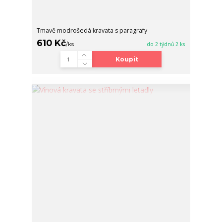
Tmavě modrošedá kravata s paragrafy
610 Kč
/
ks
do 2 týdnů 2 ks
Koupit