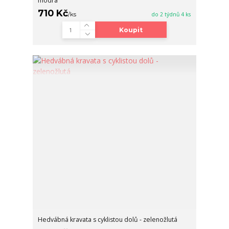
modrá
710 Kč
/
ks
do 2 týdnů 4 ks
Koupit
Hedvábná kravata s cyklistou dolů - zelenožlutá