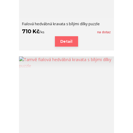
Fialová hedvábná kravata s bílými dílky puzzle
710 Kč
/
ks
na dotaz
Detail