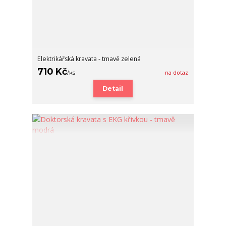
Elektrikářská kravata - tmavě zelená
710 Kč
/
ks
na dotaz
Detail