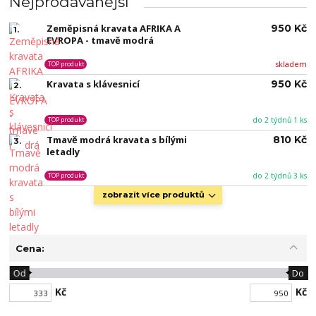
Nejprodávanější
Zeměpisná kravata AFRIKA A
950 Kč
1.
EVROPA - tmavě modrá
skladem
TOP produkt
Kravata s klávesnicí
950 Kč
2.
do 2 týdnů 1 ks
TOP produkt
Tmavě modrá kravata s bílými
810 Kč
3.
letadly
do 2 týdnů 3 ks
TOP produkt
zobrazit více produktů
Cena:
Od
Do
Kč
Kč