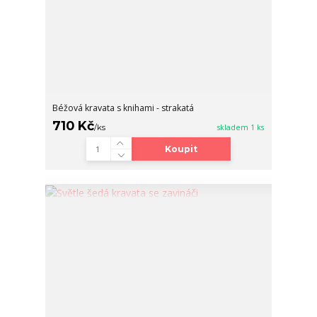
Béžová kravata s knihami - strakatá
710 Kč
/
ks
skladem 1 ks
Koupit