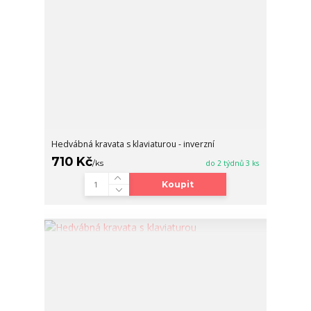
Hedvábná kravata s klaviaturou - inverzní
710 Kč
/
ks
do 2 týdnů 3 ks
Koupit