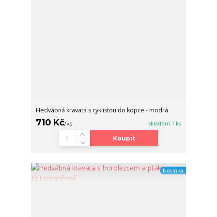
Hedvábná kravata s cyklistou do kopce - modrá
710 Kč
/
ks
skladem 1 ks
Koupit
Novinka