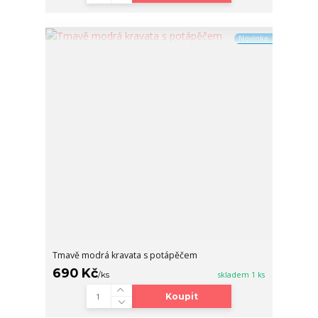
Novinka
Tmavě modrá kravata s potápěčem
690 Kč
/
ks
skladem 1 ks
Koupit