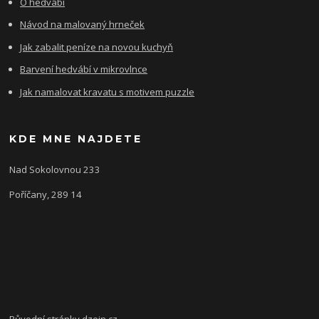
O hedvábí
Návod na malovaný hrneček
Jak zabalit peníze na novou kuchyň
Barvení hedvábí v mikrovlnce
Jak namalovat kravatu s motivem puzzle
KDE MNE NAJDETE
Nad Sokolovnou 233
Poříčany, 289 14