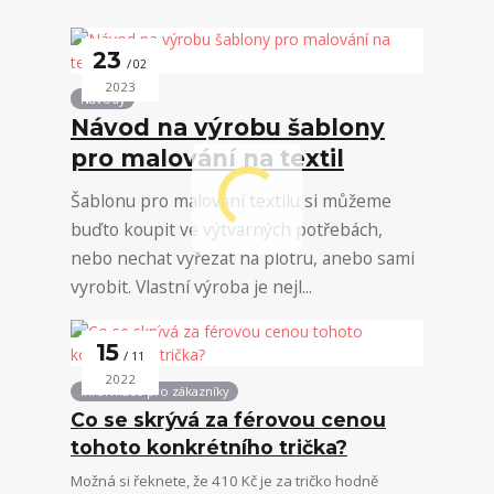
23
02
2023
Návody
Návod na výrobu šablony
pro malování na textil
Šablonu pro malování textilu si můžeme
buďto koupit ve výtvarných potřebách,
nebo nechat vyřezat na plotru, anebo sami
vyrobit. Vlastní výroba je nejl...
15
11
2022
Informace pro zákazníky
Co se skrývá za férovou cenou
tohoto konkrétního trička?
Možná si řeknete, že 410 Kč je za tričko hodně