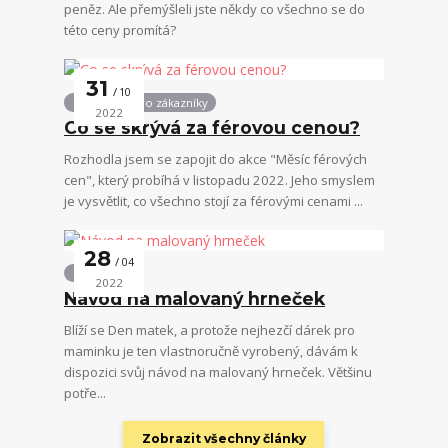
peněz. Ale přemýšleli jste někdy co všechno se do
této ceny promítá?
31
10
Informace pro zákazníky
2022
Co se skrývá za férovou cenou?
Rozhodla jsem se zapojit do akce "Měsíc férových
cen", který probíhá v listopadu 2022. Jeho smyslem
je vysvětlit, co všechno stojí za férovými cenami ...
28
04
Návody
2022
Návod na malovaný hrneček
Blíží se Den matek, a protože nejhezčí dárek pro
maminku je ten vlastnoručně vyrobený, dávám k
dispozici svůj návod na malovaný hrneček. Většinu
potře...
Zobrazit všechny články