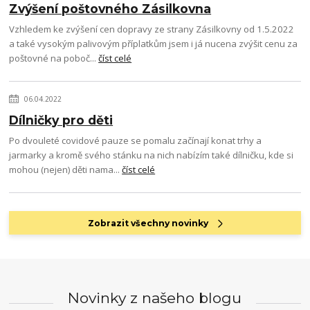
Zvýšení poštovného Zásilkovna
Vzhledem ke zvýšení cen dopravy ze strany Zásilkovny od 1.5.2022
a také vysokým palivovým příplatkům jsem i já nucena zvýšit cenu za
poštovné na poboč...
číst celé
06.04.2022
Dílničky pro děti
Po dvouleté covidové pauze se pomalu začínají konat trhy a
jarmarky a kromě svého stánku na nich nabízím také dílničku, kde si
mohou (nejen) děti nama...
číst celé
Zobrazit všechny novinky
Novinky z našeho blogu