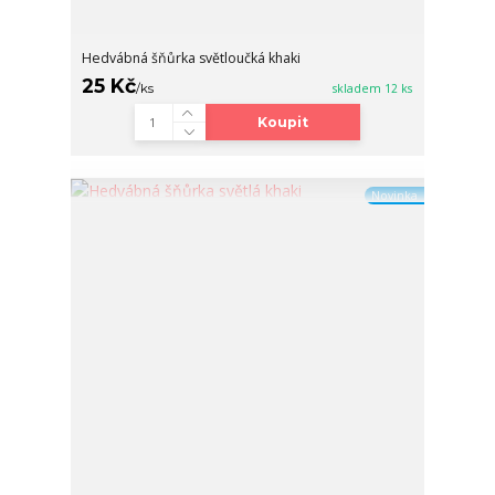
Hedvábná šňůrka světloučká khaki
25 Kč
/
ks
skladem 12 ks
Koupit
Novinka