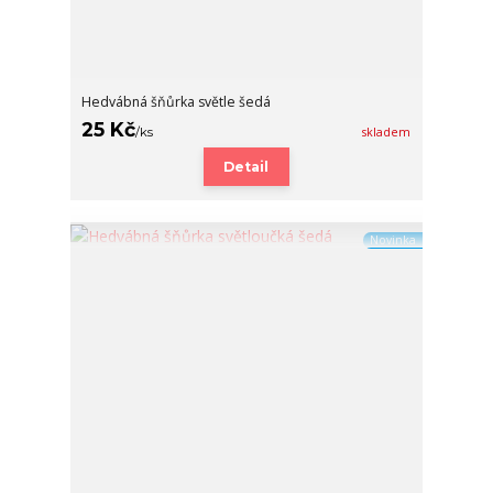
Hedvábná šňůrka světle šedá
25 Kč
/
ks
skladem
Detail
Novinka