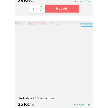
25 Kč
/
ks
skladem 2 ks
Koupit
Novinka
Hedvábná šňůrka béžová
25 Kč
/
ks
skladem 1 ks