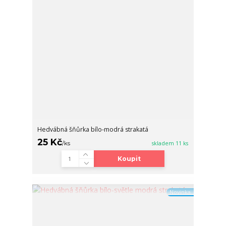
Hedvábná šňůrka bílo-modrá strakatá
25 Kč
/
ks
skladem 11 ks
Koupit
Novinka