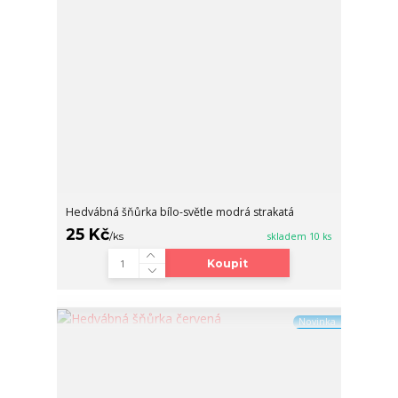
Hedvábná šňůrka bílo-světle modrá strakatá
25 Kč
/
ks
skladem 10 ks
Koupit
Novinka