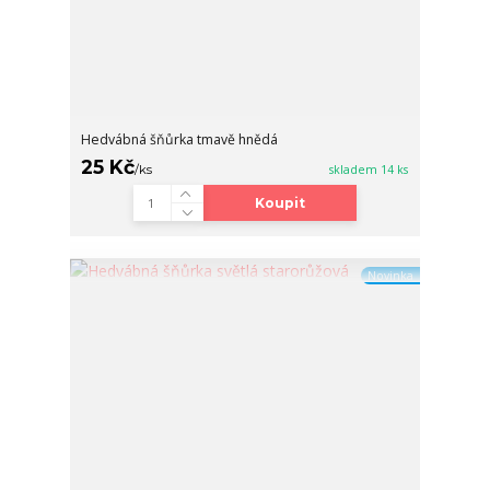
Hedvábná šňůrka tmavě hnědá
25 Kč
/
ks
skladem 14 ks
Koupit
Novinka