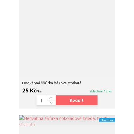
Hedvábná šňůrka béžová strakatá
25 Kč
/
ks
skladem 12 ks
Koupit
Novinka