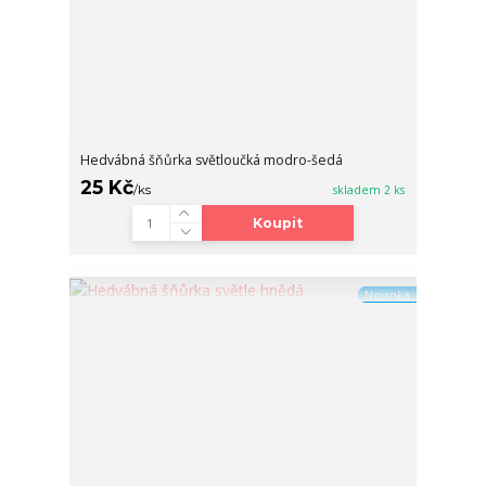
Hedvábná šňůrka světloučká modro-šedá
25 Kč
/
ks
skladem 2 ks
Koupit
Novinka