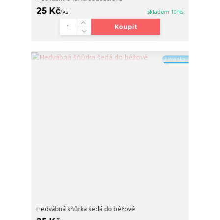
25 Kč
/
ks
skladem 10 ks
Koupit
Novinka
Hedvábná šňůrka šedá do béžové