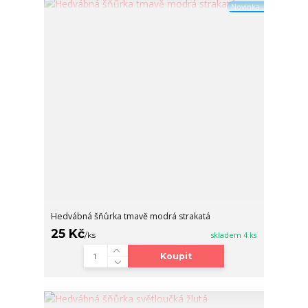
Novinka
Hedvábná šňůrka tmavě modrá strakatá
25 Kč
/
ks
skladem 4 ks
Koupit