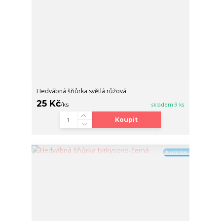
Hedvábná šňůrka světlá růžová
25 Kč
/
ks
skladem 9 ks
Koupit
Novinka