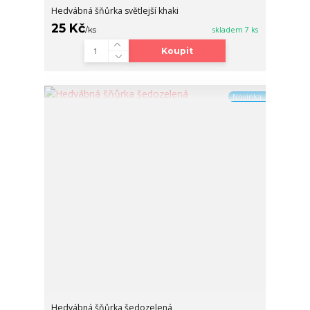
Hedvábná šňůrka světlejší khaki
25 Kč
/
ks
skladem 7 ks
Koupit
Novinka
Hedvábná šňůrka šedozelená