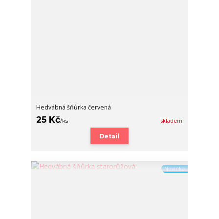
Hedvábná šňůrka červená
25 Kč
/
ks
skladem
Detail
Novinka