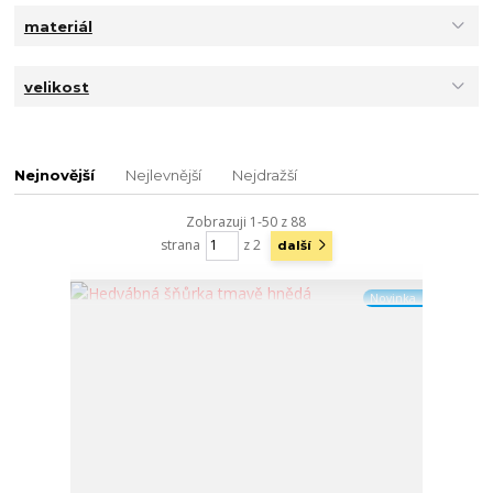
materiál
velikost
Nejnovější
Nejlevnější
Nejdražší
Zobrazuji 1-50 z 88
strana
z 2
další
Novinka