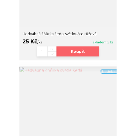
Hedvábná šňůrka šedo-světloučce růžová
25 Kč
/
ks
skladem 3 ks
Koupit
Novinka