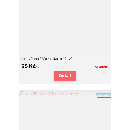
Hedvábná šňůrka starorůžová
25 Kč
/
ks
skladem
Detail
Novinka