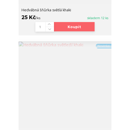
Hedvábná šňůrka světlá khaki
25 Kč
/
ks
skladem 12 ks
Koupit
Novinka