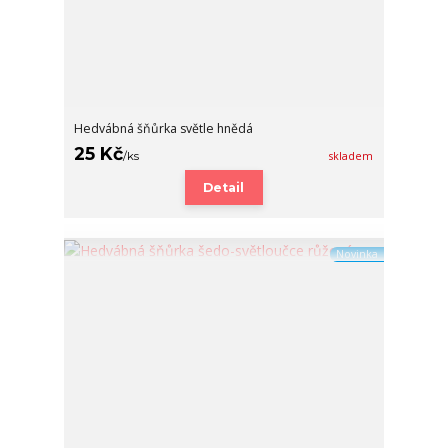
Hedvábná šňůrka světle hnědá
25 Kč
/
ks
skladem
Detail
Novinka