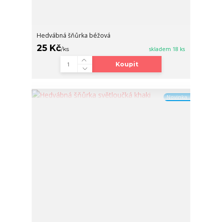
Hedvábná šňůrka béžová
25 Kč
/
ks
skladem 18 ks
Koupit
Novinka