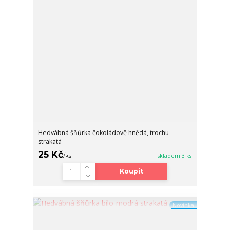
Hedvábná šňůrka čokoládově hnědá, trochu
strakatá
25 Kč
/
ks
skladem 3 ks
Koupit
Novinka