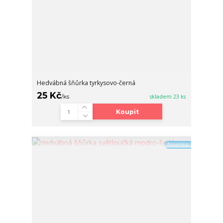
Hedvábná šňůrka tyrkysovo-černá
25 Kč
/
ks
skladem 23 ks
Koupit
Novinka