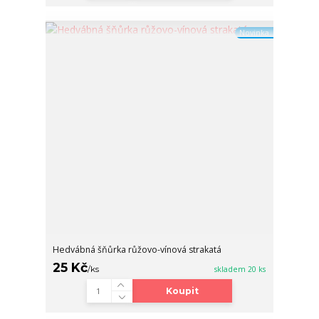
Novinka
Hedvábná šňůrka růžovo-vínová strakatá
25 Kč
/
ks
skladem 20 ks
Koupit