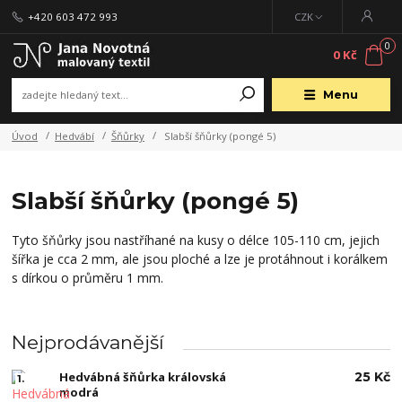
+420 603 472 993
CZK
0
0 Kč
Menu
Úvod
Hedvábí
Šňůrky
Slabší šňůrky (pongé 5)
Slabší šňůrky (pongé 5)
Tyto šňůrky jsou nastříhané na kusy o délce 105-110 cm, jejich
šířka je cca 2 mm, ale jsou ploché a lze je protáhnout i korálkem
s dírkou o průměru 1 mm.
Nejprodávanější
Hedvábná šňůrka královská
25 Kč
1.
modrá