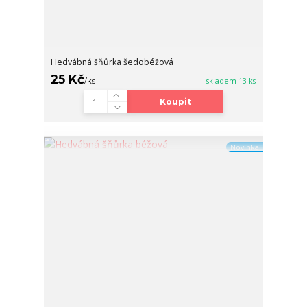
Hedvábná šňůrka šedobéžová
25 Kč
/
ks
skladem 13 ks
Koupit
Novinka