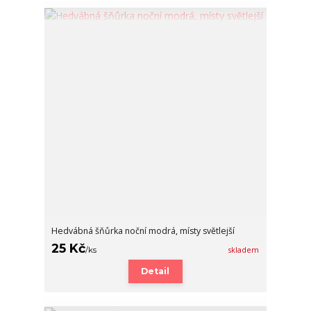
Hedvábná šňůrka noční modrá, místy světlejší
25 Kč
/
ks
skladem
Detail