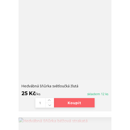
Hedvábná šňůrka světloučká žlutá
25 Kč
/
ks
skladem 12 ks
Koupit