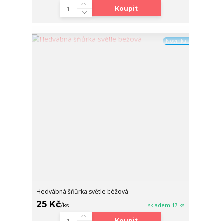
Koupit
Novinka
Hedvábná šňůrka světle béžová
25 Kč
/
ks
skladem 17 ks
Koupit