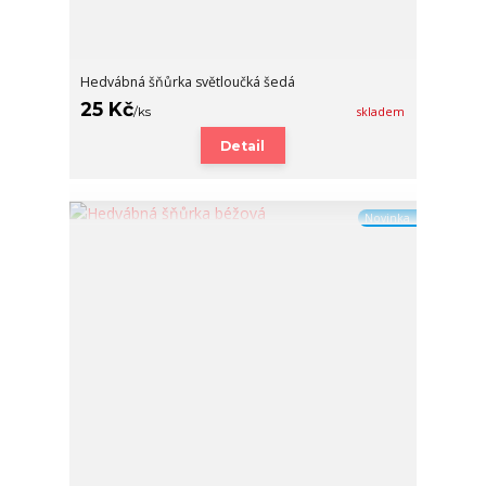
Hedvábná šňůrka světloučká šedá
25 Kč
/
ks
skladem
Detail
Novinka