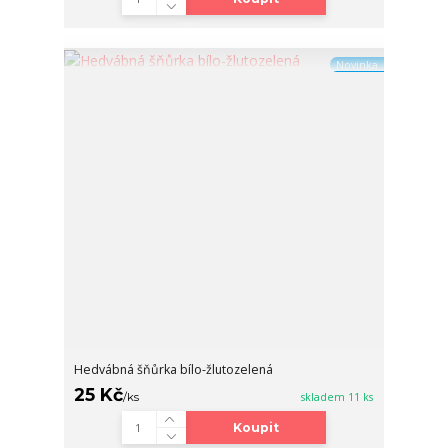
Novinka
Hedvábná šňůrka bílo-žlutozelená
25 Kč
/
ks
skladem 11 ks
Koupit