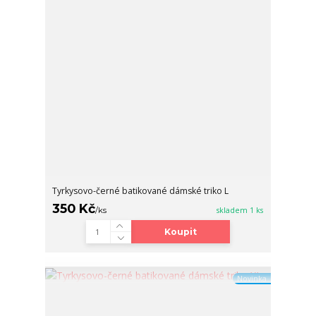
Tyrkysovo-černé batikované dámské triko L
350 Kč
/
ks
skladem 1 ks
Koupit
Novinka