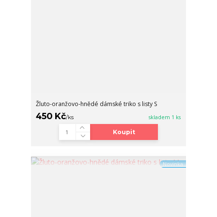
Žluto-oranžovo-hnědé dámské triko s listy S
450 Kč
/
ks
skladem 1 ks
Koupit
Novinka