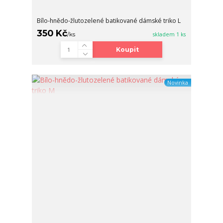
Bílo-hnědo-žlutozelené batikované dámské triko L
350 Kč
/
ks
skladem 1 ks
Koupit
Novinka