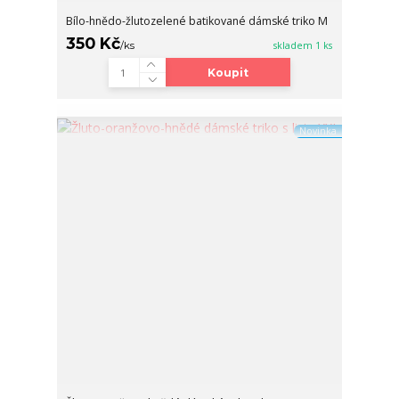
Bílo-hnědo-žlutozelené batikované dámské triko M
350 Kč
/
ks
skladem 1 ks
Koupit
Novinka