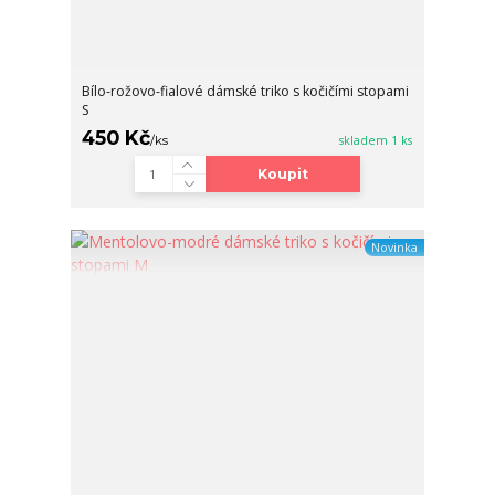
Bílo-rožovo-fialové dámské triko s kočičími stopami
S
450 Kč
/
ks
skladem 1 ks
Koupit
Novinka