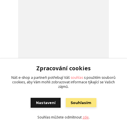
Zpracování cookies
Růžovo-fialové dámské triko s listy XL
Náš e-shop a partneři potřebují Váš
souhlas
s použitím souborů
450 Kč
cookies, aby Vám mohli zobrazovat informace týkající se Vašich
/
ks
skladem 1 ks
zájmů.
Koupit
Nastavení
Souhlasím
Novinka
Souhlas můžete odmítnout
zde
.