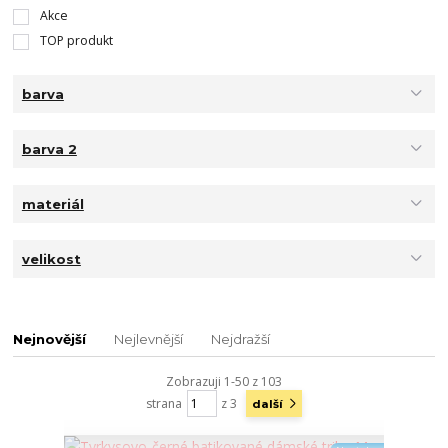
Akce
TOP produkt
barva
barva 2
materiál
velikost
Nejnovější
Nejlevnější
Nejdražší
Zobrazuji 1-50 z 103
strana
z 3
další