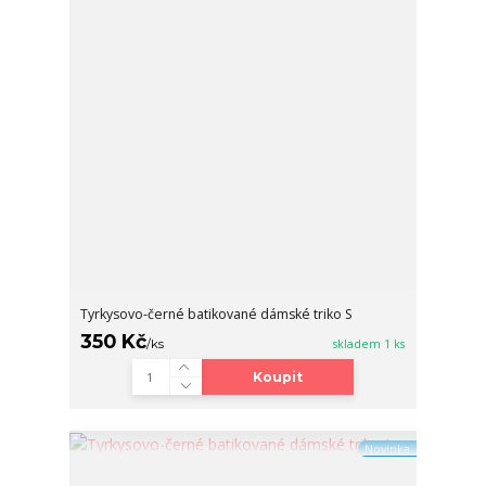
Tyrkysovo-černé batikované dámské triko S
350 Kč
/
ks
skladem 1 ks
Koupit
Novinka