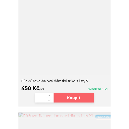
Bílo-růžovo-fialové dámské triko s listy S
450 Kč
/
ks
skladem 1 ks
Koupit
Novinka