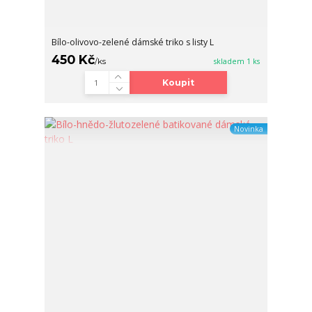
Bílo-olivovo-zelené dámské triko s listy L
450 Kč
/
ks
skladem 1 ks
Koupit
Novinka