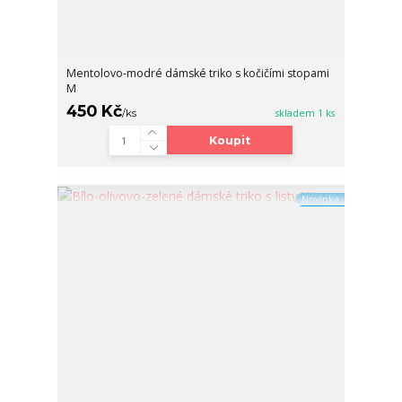
Mentolovo-modré dámské triko s kočičími stopami
M
450 Kč
/
ks
skladem 1 ks
Koupit
Novinka