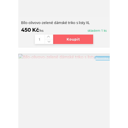
Bílo-olivovo-zelené dámské triko s listy XL
450 Kč
/
ks
skladem 1 ks
Koupit
Novinka