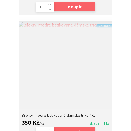
Koupit
Novinka
Bílo-sv. modré batikované dámské triko 4XL
350 Kč
/
ks
skladem 1 ks