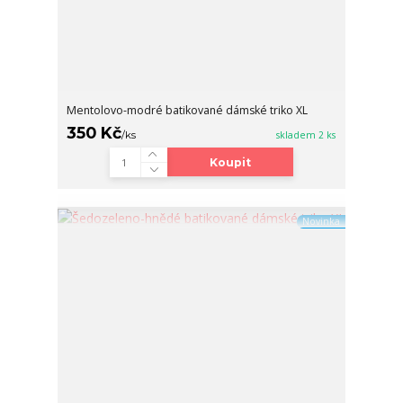
Mentolovo-modré batikované dámské triko XL
350 Kč
/
ks
skladem 2 ks
Koupit
Novinka