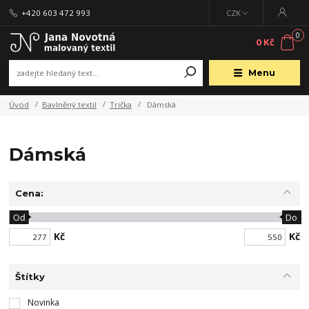
+420 603 472 993
CZK
0
0 Kč
Menu
Úvod
Bavlněný textil
Trička
Dámská
Dámská
Cena:
Od
Do
Kč
Kč
Štítky
Novinka