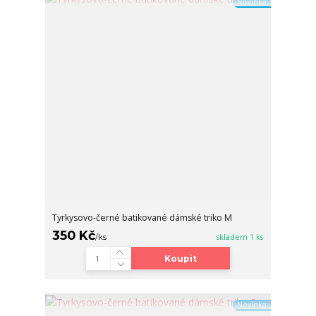
Novinka
Tyrkysovo-černé batikované dámské triko M
350 Kč
/
ks
skladem 1 ks
Koupit
Novinka