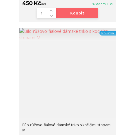
450 Kč
/
ks
skladem 1 ks
Koupit
Novinka
Bílo-růžovo-fialové dámské triko s kočičími stopami
M