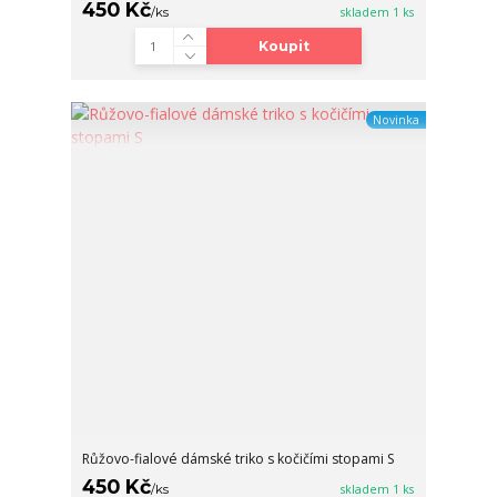
450 Kč
/
ks
skladem 1 ks
Koupit
Novinka
Růžovo-fialové dámské triko s kočičími stopami S
450 Kč
/
ks
skladem 1 ks