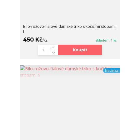
Bílo-rožovo-fialové dámské triko s kočičími stopami
L
450 Kč
/
ks
skladem 1 ks
Koupit
Novinka