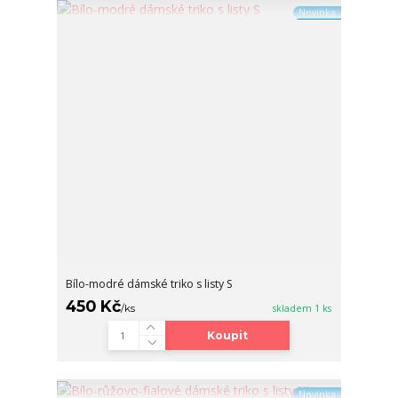
Novinka
Bílo-modré dámské triko s listy S
450 Kč
/
ks
skladem 1 ks
Koupit
Novinka