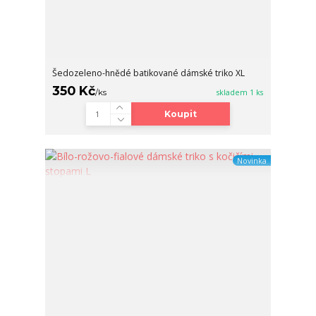
Šedozeleno-hnědé batikované dámské triko XL
350 Kč
/
ks
skladem 1 ks
Koupit
Novinka