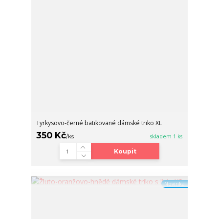
Tyrkysovo-černé batikované dámské triko XL
350 Kč
/
ks
skladem 1 ks
Koupit
Novinka