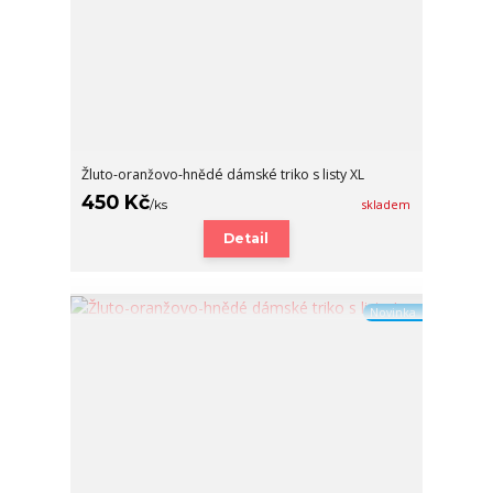
Žluto-oranžovo-hnědé dámské triko s listy XL
450 Kč
/
ks
skladem
Detail
Novinka