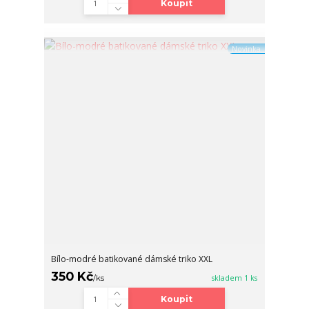
Koupit
Novinka
Bílo-modré batikované dámské triko XXL
350 Kč
/
ks
skladem 1 ks
Koupit