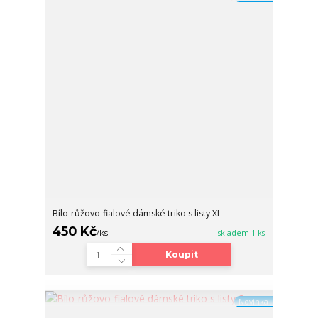
Bílo-růžovo-fialové dámské triko s listy XL
450 Kč
/
ks
skladem 1 ks
Koupit
Novinka