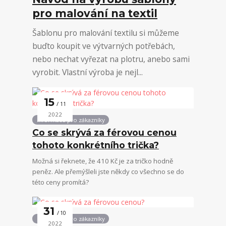
pro malování na textil
Šablonu pro malování textilu si můžeme
buďto koupit ve výtvarných potřebách,
nebo nechat vyřezat na plotru, anebo sami
vyrobit. Vlastní výroba je nejl...
15
11
2022
Informace pro zákazníky
Co se skrývá za férovou cenou
tohoto konkrétního trička?
Možná si řeknete, že 410 Kč je za tričko hodně
peněz. Ale přemýšleli jste někdy co všechno se do
této ceny promítá?
31
10
Informace pro zákazníky
2022