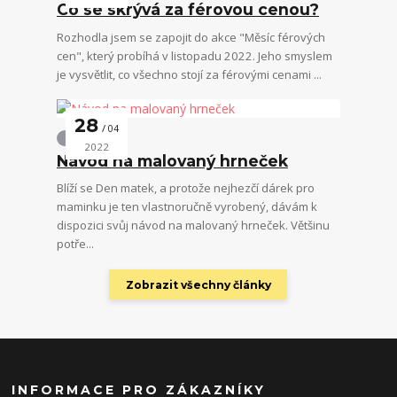
Co se skrývá za férovou cenou?
Rozhodla jsem se zapojit do akce "Měsíc férových
cen", který probíhá v listopadu 2022. Jeho smyslem
je vysvětlit, co všechno stojí za férovými cenami ...
28
04
Návody
2022
Návod na malovaný hrneček
Blíží se Den matek, a protože nejhezčí dárek pro
maminku je ten vlastnoručně vyrobený, dávám k
dispozici svůj návod na malovaný hrneček. Většinu
potře...
Zobrazit všechny články
INFORMACE PRO ZÁKAZNÍKY