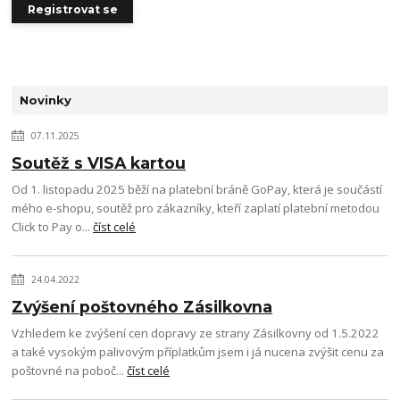
Registrovat se
Novinky
07.11.2025
Soutěž s VISA kartou
Od 1. listopadu 2025 běží na platební bráně GoPay, která je součástí
mého e-shopu, soutěž pro zákazníky, kteří zaplatí platební metodou
Click to Pay o...
číst celé
24.04.2022
Zvýšení poštovného Zásilkovna
Vzhledem ke zvýšení cen dopravy ze strany Zásilkovny od 1.5.2022
a také vysokým palivovým příplatkům jsem i já nucena zvýšit cenu za
poštovné na poboč...
číst celé