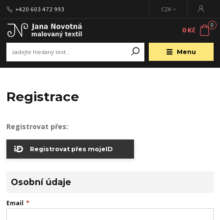
+420 603 472 993
CZK
0
0 Kč
Menu
Registrace
Registrovat přes:
Registrovat přes mojeID
Osobní údaje
Email
*