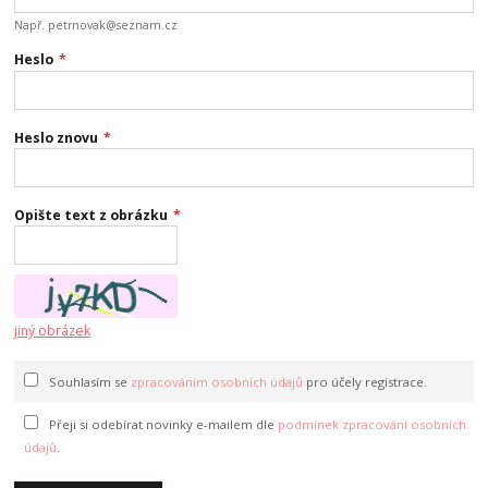
Např. petrnovak@seznam.cz
Heslo
*
Heslo znovu
*
Opište text z obrázku
*
jiný obrázek
Souhlasím se
zpracováním osobních údajů
pro účely registrace.
Přeji si odebírat novinky e-mailem dle
podmínek zpracování osobních
údajů
.