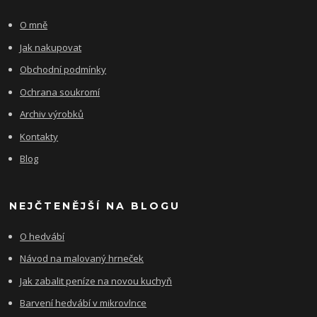
O mně
Jak nakupovat
Obchodní podmínky
Ochrana soukromí
Archiv výrobků
Kontakty
Blog
NEJČTENĚJŠÍ NA BLOGU
O hedvábí
Návod na malovaný hrneček
Jak zabalit peníze na novou kuchyň
Barvení hedvábí v mikrovlnce