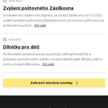
24.04.2022
Zvýšení poštovného Zásilkovna
Vzhledem ke zvýšení cen dopravy ze strany Zásilkovny od 1.5.2022
a také vysokým palivovým příplatkům jsem i já nucena zvýšit cenu za
poštovné na poboč...
číst celé
06.04.2022
Dílničky pro děti
Po dvouleté covidové pauze se pomalu začínají konat trhy a
jarmarky a kromě svého stánku na nich nabízím také dílničku, kde si
mohou (nejen) děti nama...
číst celé
Zobrazit všechny novinky