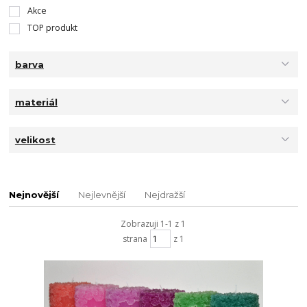
Akce
TOP produkt
barva
materiál
velikost
Nejnovější
Nejlevnější
Nejdražší
Zobrazuji 1-1 z 1
strana
z 1