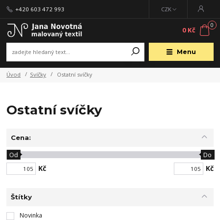
+420 603 472 993
CZK
0
0 Kč
Menu
Úvod
Svíčky
Ostatní svíčky
Ostatní svíčky
Cena:
Od
Do
Kč
Kč
Štítky
Novinka