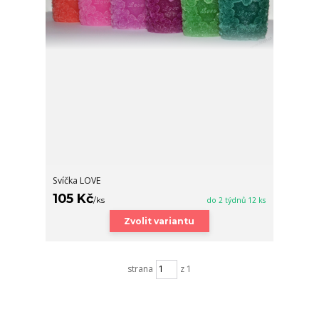
Svíčka LOVE
105 Kč
/
ks
do 2 týdnů 12 ks
Zvolit variantu
strana
z 1