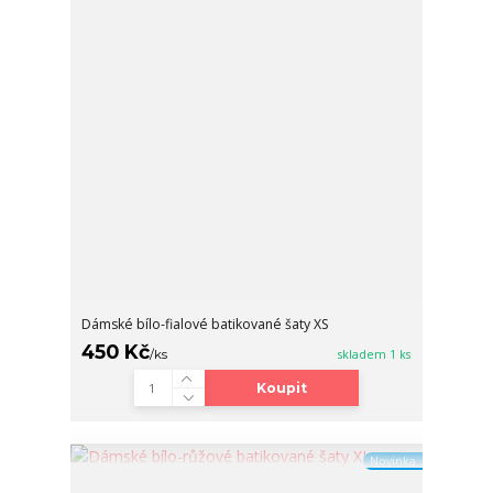
Dámské bílo-fialové batikované šaty XS
450 Kč
/
ks
skladem 1 ks
Koupit
Novinka