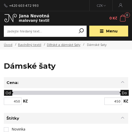
+420 603 472 993
CZK
0
0 Kč
Menu
Úvod
Bavlněný textil
Dětské a dámské šaty
Dámské šaty
Dámské šaty
Cena:
Od
Do
Kč
Kč
Štítky
Novinka