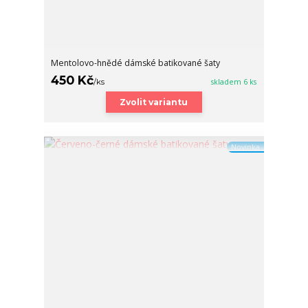
Mentolovo-hnědé dámské batikované šaty
450 Kč
/
ks
skladem 6 ks
Zvolit variantu
Novinka