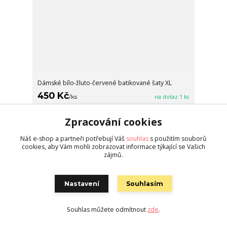
Dámské bílo-žluto-červené batikované šaty XL
450 Kč
/
ks
na dotaz 1 ks
Koupit
Zpracování cookies
Náš e-shop a partneři potřebují Váš
souhlas
s použitím souborů
Novinka
cookies, aby Vám mohli zobrazovat informace týkající se Vašich
zájmů.
Nastavení
Souhlasím
Souhlas můžete odmítnout
zde
.