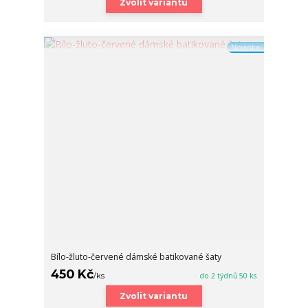
Zvolit variantu
Novinka
Bílo-žluto-červené dámské batikované šaty
450 Kč
/
ks
do 2 týdnů 50 ks
Zvolit variantu