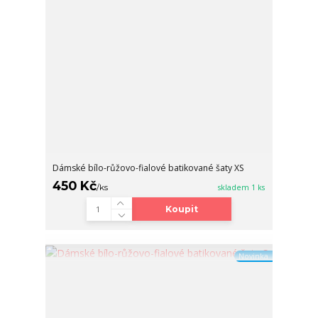
Dámské bílo-růžovo-fialové batikované šaty XS
450 Kč
/
ks
skladem 1 ks
Koupit
Novinka