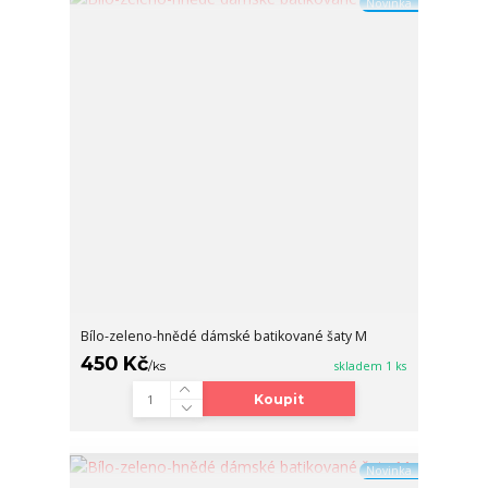
Novinka
Bílo-zeleno-hnědé dámské batikované šaty M
450 Kč
/
ks
skladem 1 ks
Koupit
Novinka