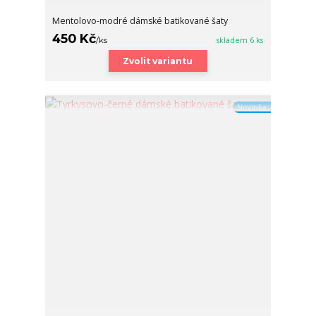
Mentolovo-modré dámské batikované šaty
450 Kč
/
ks
skladem 6 ks
Zvolit variantu
Novinka