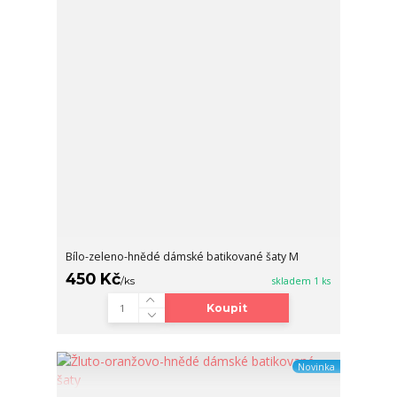
Bílo-zeleno-hnědé dámské batikované šaty M
450 Kč
/
ks
skladem 1 ks
Koupit
Novinka