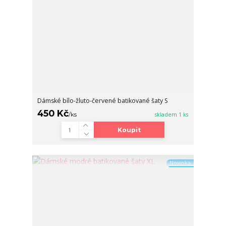
Dámské bílo-žluto-červené batikované šaty S
450 Kč
/
ks
skladem 1 ks
Koupit
Novinka