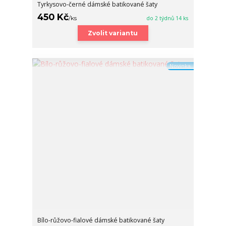
Tyrkysovo-černé dámské batikované šaty
450 Kč
/
ks
do 2 týdnů 14 ks
Zvolit variantu
Novinka
Bílo-růžovo-fialové dámské batikované šaty