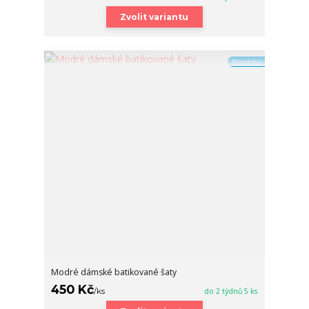
Zvolit variantu
Novinka
Modré dámské batikované šaty
450 Kč
/
ks
do 2 týdnů 5 ks