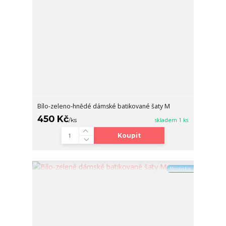
Bílo-zeleno-hnědé dámské batikované šaty M
450 Kč
/
ks
skladem 1 ks
Koupit
Novinka