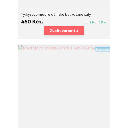
Tyrkysovo-modré dámské batikované šaty
450 Kč
/
ks
do 2 týdnů 8 ks
Zvolit variantu
Novinka