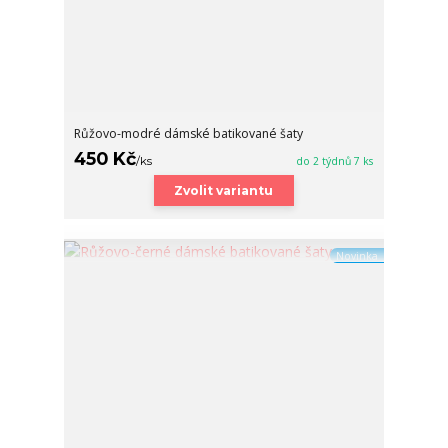
Růžovo-modré dámské batikované šaty
450 Kč
/
ks
do 2 týdnů 7 ks
Zvolit variantu
Novinka