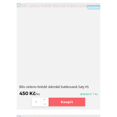
Novinka
Bílo-zeleno-hnědé dámské batikované šaty XS
450 Kč
/
ks
skladem 1 ks
Koupit