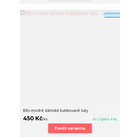
Novinka
Bílo-modré dámské batikované šaty
450 Kč
/
ks
do 2 týdnů 4 ks
Zvolit variantu