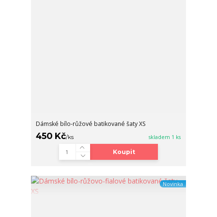
Dámské bílo-růžové batikované šaty XS
450 Kč
/
ks
skladem 1 ks
Koupit
Novinka