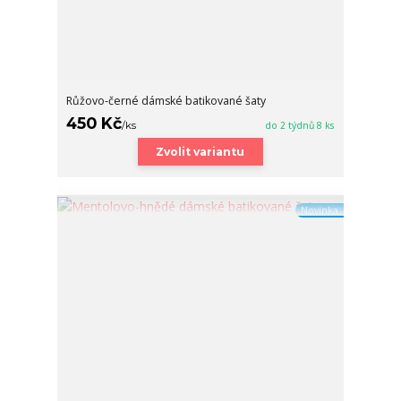
Růžovo-černé dámské batikované šaty
450 Kč
/
ks
do 2 týdnů 8 ks
Zvolit variantu
Novinka