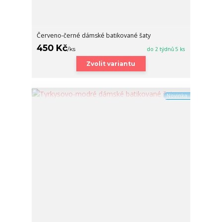
Červeno-černé dámské batikované šaty
450 Kč
/
ks
do 2 týdnů 5 ks
Zvolit variantu
Novinka