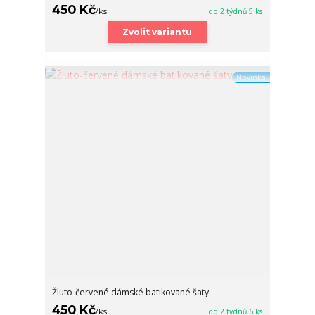
450 Kč
/
ks
do 2 týdnů 5 ks
Zvolit variantu
Novinka
Žluto-červené dámské batikované šaty
450 Kč
/
ks
do 2 týdnů 6 ks