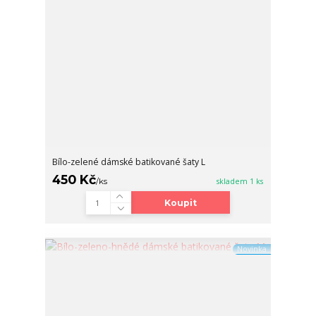
Bílo-zelené dámské batikované šaty L
450 Kč
/
ks
skladem 1 ks
Koupit
Novinka