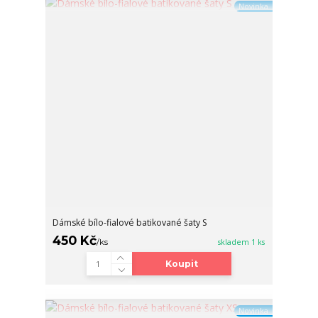
Novinka
Dámské bílo-fialové batikované šaty S
450 Kč
/
ks
skladem 1 ks
Koupit
Novinka