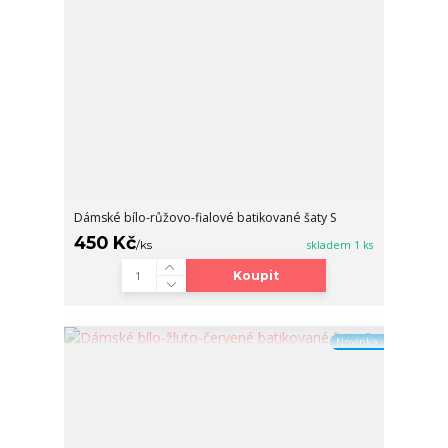
Dámské bílo-růžovo-fialové batikované šaty S
450 Kč
/
ks
skladem 1 ks
Koupit
Novinka