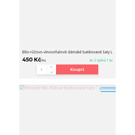
Bílo-růžovo-vínovofialové dámské batikované šaty L
450 Kč
/
ks
do 2 týdnů 1 ks
Koupit
Novinka