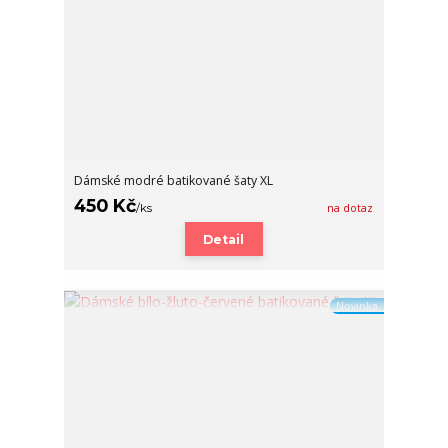
Dámské modré batikované šaty XL
450 Kč
/
ks
na dotaz
Detail
Novinka