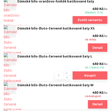
Dámské bílo-oranžovo-hnědé batikované šaty
450 Kč
/
ks
skladem 13 ks
Zvolit variantu
Dámské bílo-žluto-červené batikované šaty XS
450 Kč
/
ks
na dotaz
Detail
Dámské bílo-žluto-červené batikované šaty L
450 Kč
/
ks
do 2 týdnů 3 ks
Koupit
Dámské bílo-žluto-červené batikované šaty M
450 Kč
/
ks
nedostupné
Detail