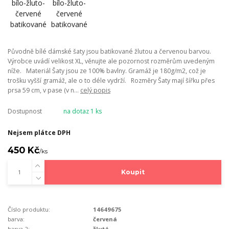
Původně bílé dámské šaty jsou batikované žlutou a červenou barvou.
Výrobce uvádí velikost XL, věnujte ale pozornost rozměrům uvedeným
níže. Materiál Šaty jsou ze 100% bavlny. Gramáž je 180g/m2, což je
trošku vyšší gramáž, ale o to déle vydrží. Rozměry Šaty mají šířku přes
prsa 59 cm, v pase (v n...
celý popis
Dostupnost
na dotaz 1 ks
Nejsem plátce DPH
450 Kč
/
ks
Koupit
Číslo produktu:
14649675
barva:
červená
barva 2:
žlutá