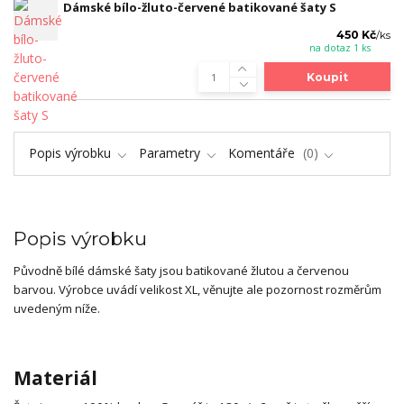
Dámské bílo-žluto-červené batikované šaty S
450 Kč
/
ks
na dotaz 1 ks
Koupit
Popis výrobku
Parametry
Komentáře
0
Popis výrobku
Původně bílé dámské šaty jsou batikované žlutou a červenou
barvou. Výrobce uvádí velikost XL, věnujte ale pozornost rozměrům
uvedeným níže.
Materiál