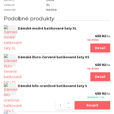
velikost:
XL
materiál:
bavlna
Podobné produkty
Dámské modré batikované šaty XL
450 Kč
/
ks
na dotaz
Detail
Dámské žluto-červené batikované šaty XS
450 Kč
/
ks
na dotaz
Detail
Dámské bílo-oranžové batikované šaty S
450 Kč
/
ks
skladem 1 ks
Koupit