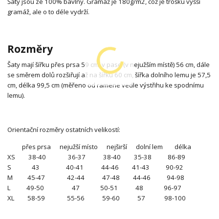
Šaty jsou ze 100% bavlny. Gramáž je 180g/m2, což je trošku vyšší
gramáž, ale o to déle vydrží.
Rozměry
Šaty mají šířku přes prsa 59 cm, v pase (v nejužším místě) 56 cm, dále
se směrem dolů rozšiřují až na šířku 60 cm, šířka dolního lemu je 57,5
cm, délka 99,5 cm (měřeno od ramene vedle výstřihu ke spodnímu
lemu).
Orientační rozměry ostatních velikostí:
přes prsa nejužší místo nejširší dolní lem délka
XS 38-40 36-37 38-40 35-38 86-89
S 43 40-41 44-46 41-43 90-92
M 45-47 42-44 47-48 44-46 94-98
L 49-50 47 50-51 48 96-97
XL 58-59 55-56 59-60 57 98-100