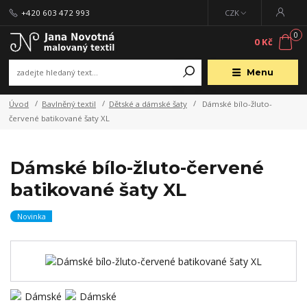
+420 603 472 993
CZK
0
0 Kč
Menu
Úvod
Bavlněný textil
Dětské a dámské šaty
Dámské bílo-žluto-
červené batikované šaty XL
Dámské bílo-žluto-červené
batikované šaty XL
Novinka