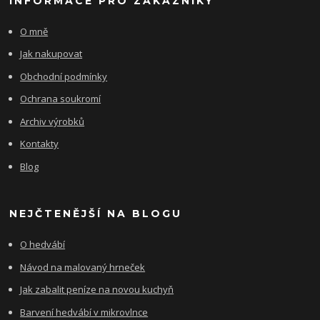
INFORMACE PRO ZÁKAZNÍKY
O mně
Jak nakupovat
Obchodní podmínky
Ochrana soukromí
Archiv výrobků
Kontakty
Blog
NEJČTENĚJŠÍ NA BLOGU
O hedvábí
Návod na malovaný hrneček
Jak zabalit peníze na novou kuchyň
Barvení hedvábí v mikrovlnce