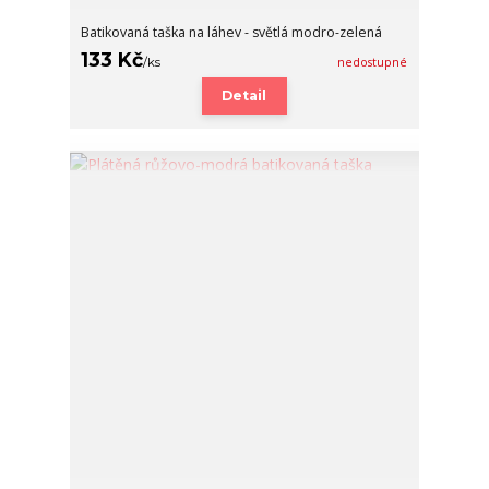
Batikovaná taška na láhev - světlá modro-zelená
133 Kč
/
ks
nedostupné
Detail