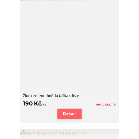
Žluto-zeleno-hnědá taška s listy
190 Kč
/
ks
nedostupné
Detail