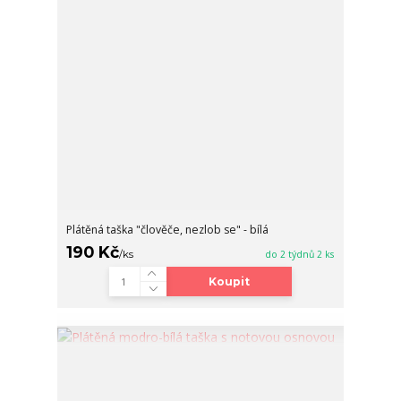
Plátěná taška "člověče, nezlob se" - bílá
190 Kč
/
ks
do 2 týdnů 2 ks
Koupit