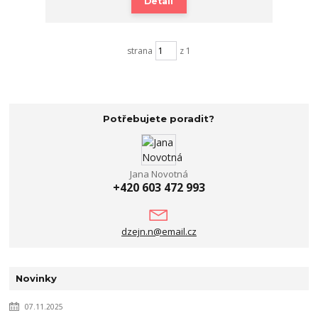
Detail
strana
z 1
Potřebujete poradit?
Jana Novotná
+420 603 472 993
dzejn.n@email.cz
Novinky
07.11.2025