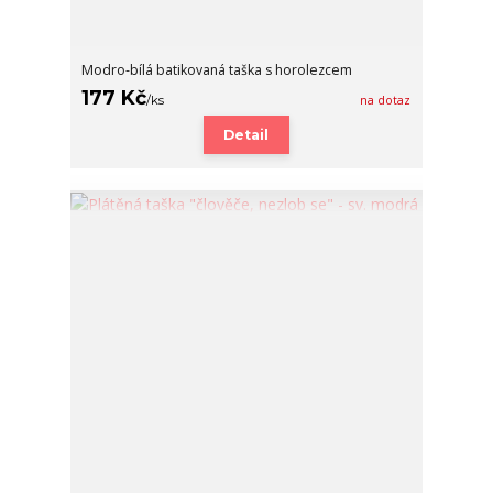
Modro-bílá batikovaná taška s horolezcem
177 Kč
/
ks
na dotaz
Detail