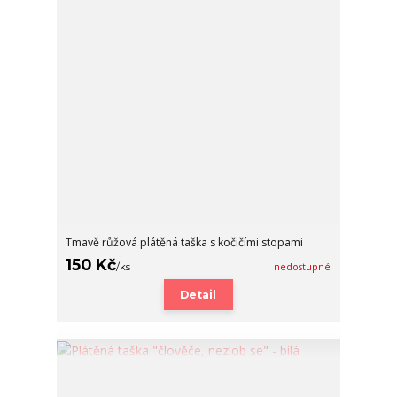
Tmavě růžová plátěná taška s kočičími stopami
150 Kč
/
ks
nedostupné
Detail