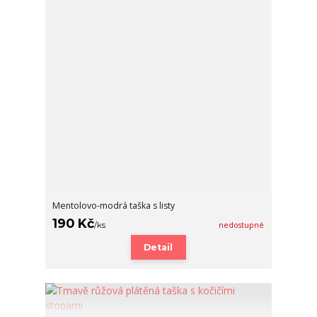
Mentolovo-modrá taška s listy
190 Kč
/
ks
nedostupné
Detail