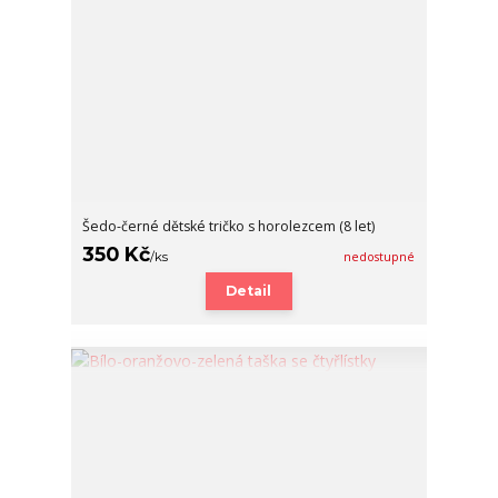
Šedo-černé dětské tričko s horolezcem (8 let)
350 Kč
/
ks
nedostupné
Detail