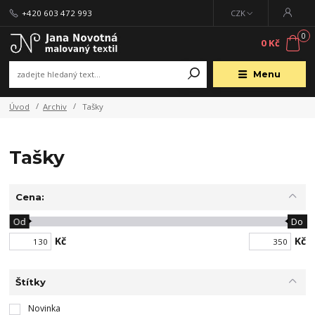
+420 603 472 993
CZK
0
0 Kč
Menu
Úvod
Archiv
Tašky
Tašky
Cena:
Od
Do
Kč
Kč
Štítky
Novinka