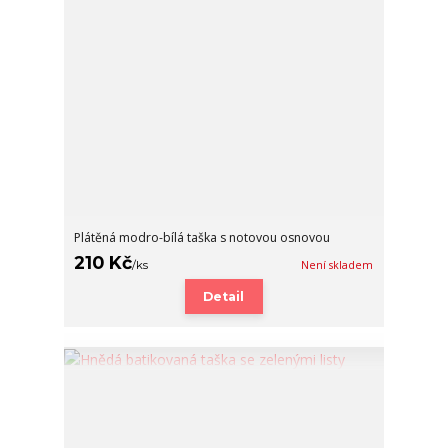
Plátěná modro-bílá taška s notovou osnovou
210 Kč
/
ks
Není skladem
Detail