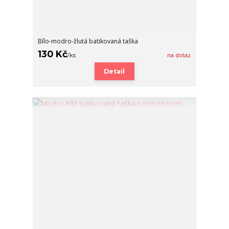
Bílo-modro-žlutá batikovaná taška
130 Kč
/
ks
na dotaz
Detail