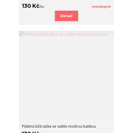
130 Kč
/
ks
nedostupné
Detail
Plátěná bílá taška se světle modrou batikou