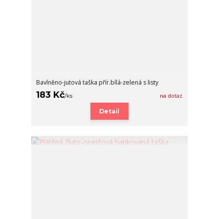
Bavlněno-jutová taška přír.bílá-zelená s listy
183 Kč
/
ks
na dotaz
Detail