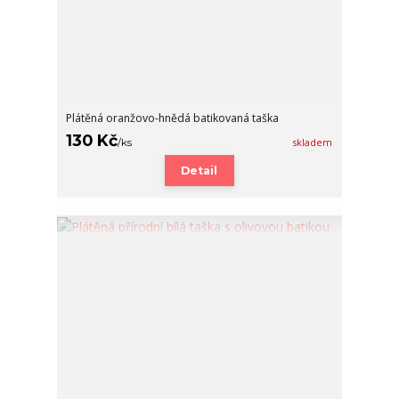
Plátěná oranžovo-hnědá batikovaná taška
130 Kč
/
ks
skladem
Detail