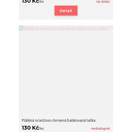
130 Kč
/
ks
na dotaz
Detail
Plátěná oranžovo-červená batikovaná taška
130 Kč
/
ks
nedostupné