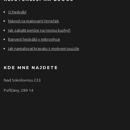
O hedvábí
Návod na malovaný hrneček
Jak zabalit peníze na novou kuchyň
Barvení hedvábí v mikrovlnce
Jak namalovat kravatu s motivem puzzle
KDE MNE NAJDETE
Nad Sokolovnou 233
Poříčany, 289 14