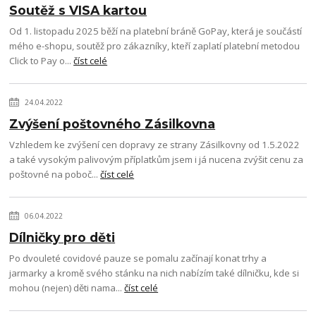
Soutěž s VISA kartou
Od 1. listopadu 2025 běží na platební bráně GoPay, která je součástí
mého e-shopu, soutěž pro zákazníky, kteří zaplatí platební metodou
Click to Pay o...
číst celé
24.04.2022
Zvýšení poštovného Zásilkovna
Vzhledem ke zvýšení cen dopravy ze strany Zásilkovny od 1.5.2022
a také vysokým palivovým příplatkům jsem i já nucena zvýšit cenu za
poštovné na poboč...
číst celé
06.04.2022
Dílničky pro děti
Po dvouleté covidové pauze se pomalu začínají konat trhy a
jarmarky a kromě svého stánku na nich nabízím také dílničku, kde si
mohou (nejen) děti nama...
číst celé