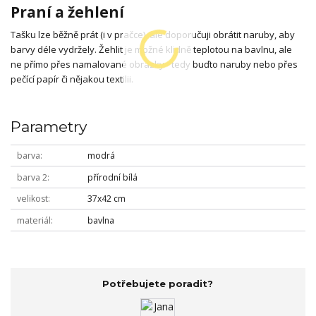
Praní a žehlení
Tašku lze běžně prát (i v pračce), ale doporučuji obrátit naruby, aby
barvy déle vydržely. Žehlit je možné klidně teplotou na bavlnu, ale
ne přímo přes namalované obrázky - tedy buďto naruby nebo přes
pečící papír či nějakou textilii.
Parametry
barva
modrá
barva 2
přírodní bílá
velikost
37x42 cm
materiál
bavlna
Potřebujete poradit?