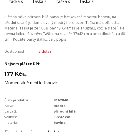
Plátěná taška přírodní bílé barvy je batikovaná modrou barvou, na
přední straně je domalovaný modrý horolezec. Taška má delší ucha.
Materiál Taška je ze 100% bavlny. Gramáž je 140g/m2, což je slabší, ale
pevná látka. Rozměry Taška má rozměr 37x42 cm a ucha dlouhá cca 60
cm. Použité barvy Batik...
celý popis
Dostupnost
na dotaz
Nejsem plátce DPH
177 Kč
/
ks
Momentálně není k dispozici
Číslo produktu:
9162840
barva:
modrá
barva 2:
přírodní bílá
velikost:
37x42 cm
materiál:
bavlna