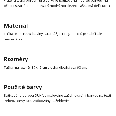
Plátěná taška přírodní bílé barvy je batikovaná modrou barvou, na
přední straně je domalovaný modrý horolezec. Taška má delší ucha.
Materiál
Taška je ze 100% bavlny. Gramáž je 140g/m2, což je slabší, ale
pevná látka.
Rozměry
Taška má rozměr 37x42 cm a ucha dlouhá cca 60 cm.
Použité barvy
Batikováno barvou DUHA a malováno zažehlovacími barvou na textil
Pebeo. Barvy jsou zafixovány zažehlením.