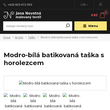
+420 603 472 993
CZK
0
0 Kč
Menu
Úvod
Archiv
Tašky
Modro-bílá batikovaná taška s horolezcem
Modro-bílá batikovaná taška s
horolezcem