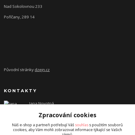
Nad Sokolovnou 233
Poříčany, 289 14
Původní stránky
dzejn.cz
KONTAKTY
Jana Novotná
+420 603 472 993
Zpracování cookies
dzejn.n@email.cz
Náš e-shop a partneři potřebují Váš
souhlas
s použitím souborů
cookies, aby Vám mohli zobrazovat informace týkající se Vašich
zájmů.