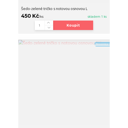
Šedo-zelené tričko s notovou osnovou L
450 Kč
/
ks
skladem 1 ks
Koupit
Novinka