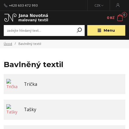
+420 603 472 993
CZK
0
0 Kč
Menu
Úvod
Bavlněný textil
Bavlněný textil
Trička
Tašky