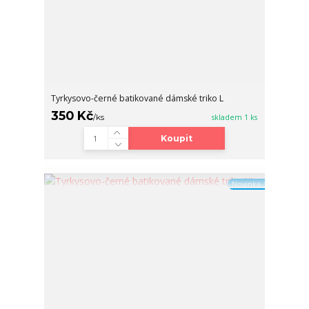
Tyrkysovo-černé batikované dámské triko L
350 Kč
/
ks
skladem 1 ks
Koupit
Novinka