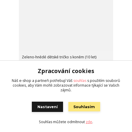
Zeleno-hnědé dětské tričko s koněm (10 let)
350 Kč
/
ks
skladem 1 ks
Zpracování cookies
Koupit
Náš e-shop a partneři potřebují Váš
souhlas
s použitím souborů
cookies, aby Vám mohli zobrazovat informace týkající se Vašich
zájmů.
Novinka
Nastavení
Souhlasím
Souhlas můžete odmítnout
zde
.