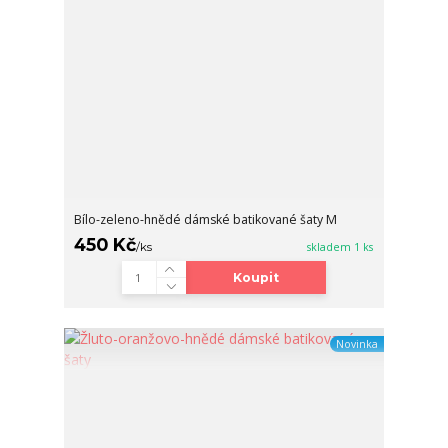
Bílo-zeleno-hnědé dámské batikované šaty M
450 Kč
/
ks
skladem 1 ks
Koupit
Novinka