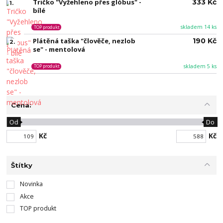
Tričko "Vyžehleno přes glóbus" -
333 Kč
1.
bílé
skladem 14 ks
TOP produkt
Plátěná taška "člověče, nezlob
190 Kč
2.
se" - mentolová
skladem 5 ks
TOP produkt
Cena:
Od
Do
Kč
Kč
Štítky
Novinka
Akce
TOP produkt