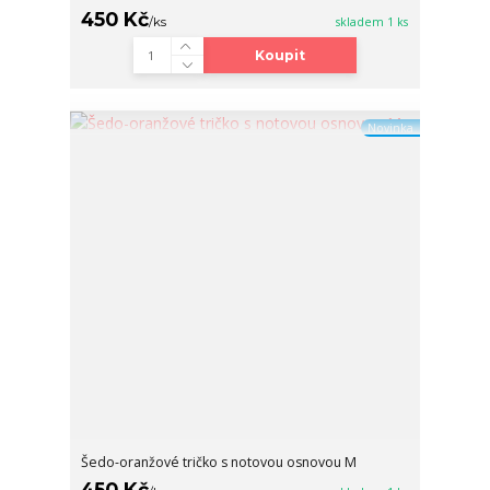
450 Kč
/
ks
skladem 1 ks
Koupit
Novinka
Šedo-oranžové tričko s notovou osnovou M
450 Kč