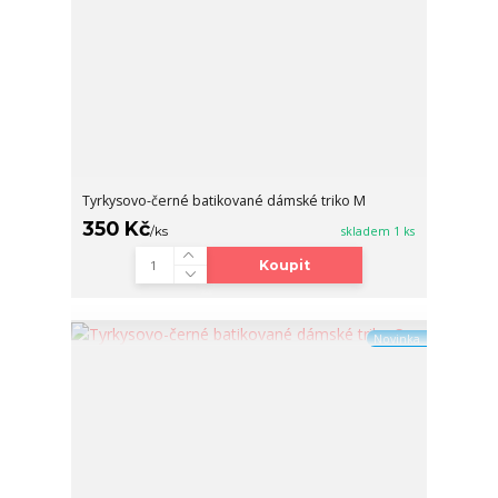
Tyrkysovo-černé batikované dámské triko M
350 Kč
/
ks
skladem 1 ks
Koupit
Novinka