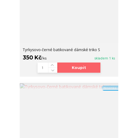
Tyrkysovo-černé batikované dámské triko S
350 Kč
/
ks
skladem 1 ks
Koupit
Novinka