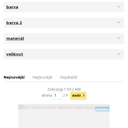
barva
barva 2
materiál
velikost
Nejnovější
Nejlevnější
Nejdražší
Zobrazuji 1-50 z 449
strana
z 9
další
Novinka