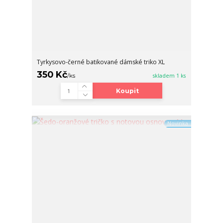
Tyrkysovo-černé batikované dámské triko XL
350 Kč
/
ks
skladem 1 ks
Koupit
Novinka