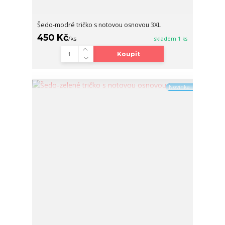
Šedo-modré tričko s notovou osnovou 3XL
450 Kč
/
ks
skladem 1 ks
Koupit
Novinka