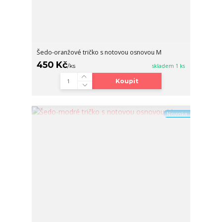
Šedo-oranžové tričko s notovou osnovou M
450 Kč
/
ks
skladem 1 ks
Koupit
Novinka