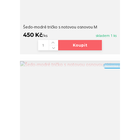
Šedo-modré tričko s notovou osnovou M
450 Kč
/
ks
skladem 1 ks
Koupit
Novinka