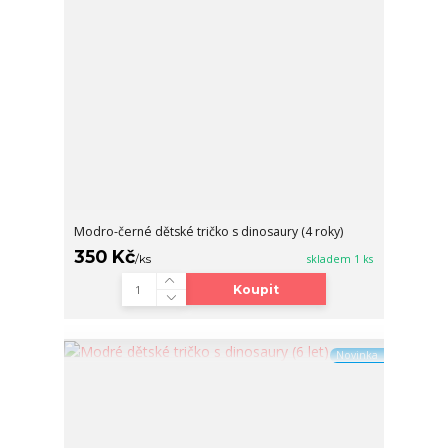
Modro-černé dětské tričko s dinosaury (4 roky)
350 Kč
/
ks
skladem 1 ks
Koupit
Novinka