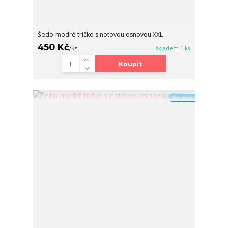
Šedo-modré tričko s notovou osnovou XXL
450 Kč
/
ks
skladem 1 ks
Koupit
Novinka