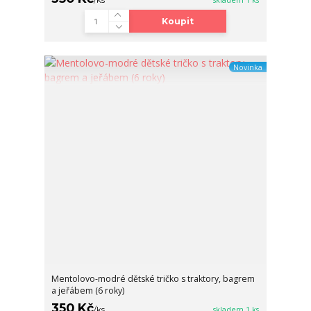
Koupit
Novinka
Mentolovo-modré dětské tričko s traktory, bagrem
a jeřábem (6 roky)
350 Kč
/
ks
skladem 1 ks