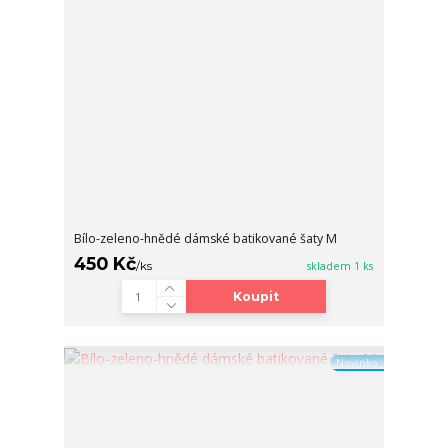
Bílo-zeleno-hnědé dámské batikované šaty M
450 Kč
/
ks
skladem 1 ks
Koupit
Novinka