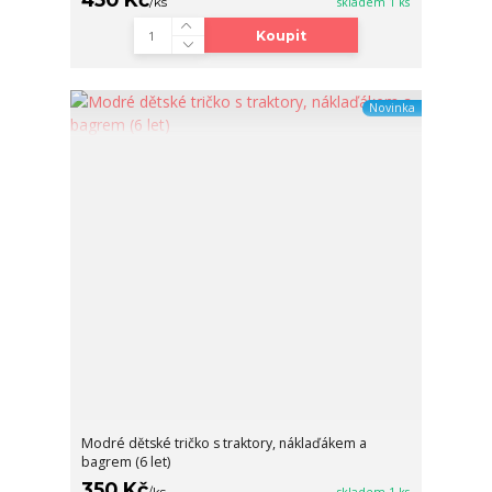
/
ks
skladem 1 ks
Koupit
Novinka
Modré dětské tričko s traktory, náklaďákem a
bagrem (6 let)
350 Kč
/
ks
skladem 1 ks