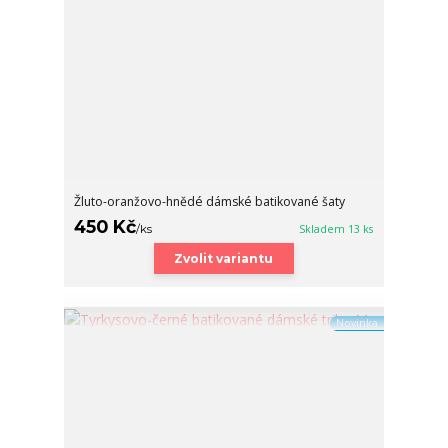
Žluto-oranžovo-hnědé dámské batikované šaty
450 Kč
/
ks
Skladem 13 ks
Zvolit variantu
Novinka