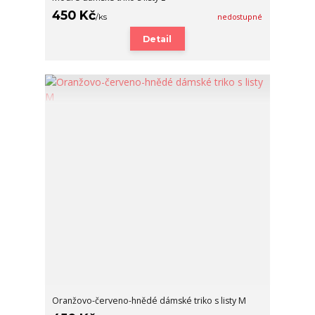
450 Kč
/
ks
nedostupné
Detail
Oranžovo-červeno-hnědé dámské triko s listy M