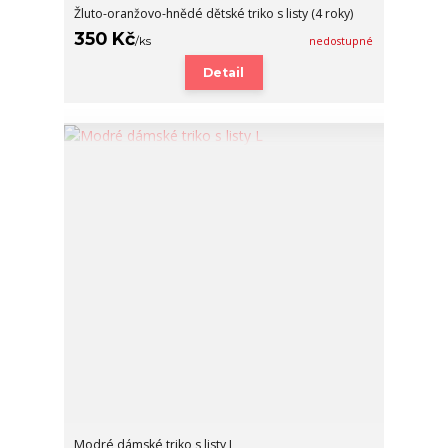
Žluto-oranžovo-hnědé dětské triko s listy (4 roky)
350 Kč
/
ks
nedostupné
Detail
Modré dámské triko s listy L