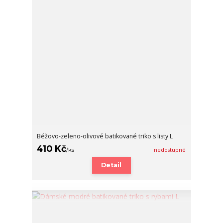
Béžovo-zeleno-olivové batikované triko s listy L
410 Kč
/
ks
nedostupné
Detail