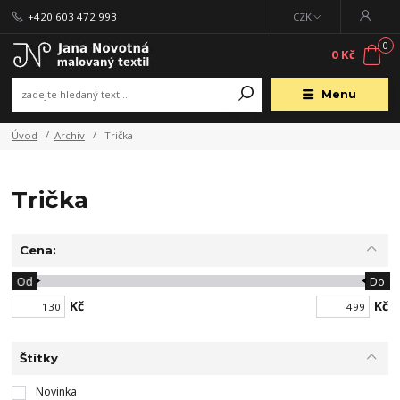
+420 603 472 993
CZK
0
0 Kč
Menu
Úvod
Archiv
Trička
Trička
Cena:
Od
Do
Kč
Kč
Štítky
Novinka