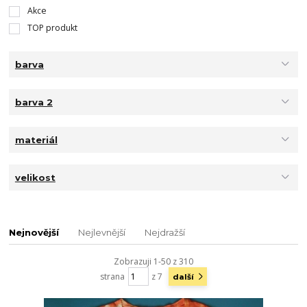
Akce
TOP produkt
barva
barva 2
materiál
velikost
Nejnovější
Nejlevnější
Nejdražší
Zobrazuji 1-50 z 310
strana
z 7
další