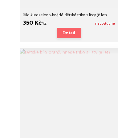
Bílo-žutozeleno-hnědé dětské triko s listy (8 let)
350 Kč
/
ks
nedostupné
Detail