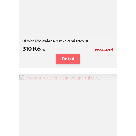
Bílo-hnědo-zelené batikované triko XL
310 Kč
/
ks
nedostupné
Detail