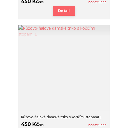
450 Kč
/
ks
nedostupné
Detail
Růžovo-fialové dámské triko s kočičími stopami L
450 Kč
/
ks
nedostupné