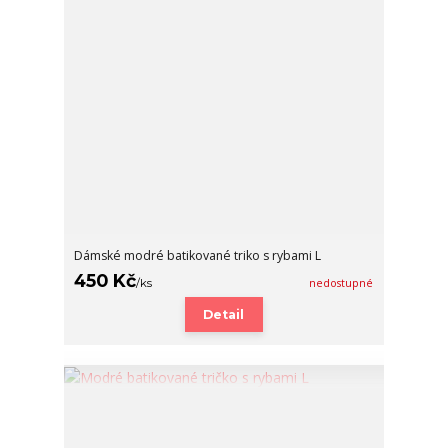
Dámské modré batikované triko s rybami L
450 Kč
/
ks
nedostupné
Detail