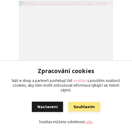
Zpracování cookies
Náš e-shop a partneři potřebují Váš
souhlas
s použitím souborů
cookies, aby Vám mohli zobrazovat informace týkající se Vašich
zájmů.
Dětské mentolovo-modré triko s listy (8 let)
350 Kč
/
ks
nedostupné
Nastavení
Souhlasím
Detail
Souhlas můžete odmítnout
zde
.