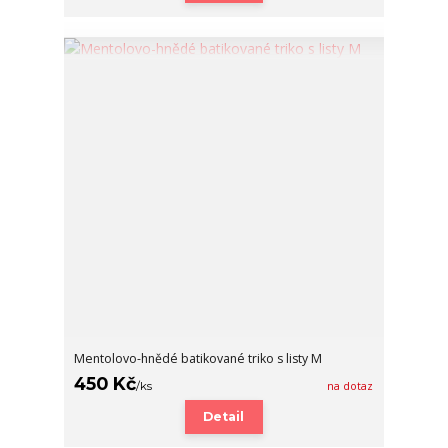
Mentolovo-hnědé batikované triko s listy M
450 Kč
/
ks
na dotaz
Detail