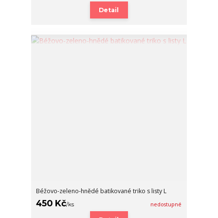
Detail
Béžovo-zeleno-hnědé batikované triko s listy L
450 Kč
/
ks
nedostupné