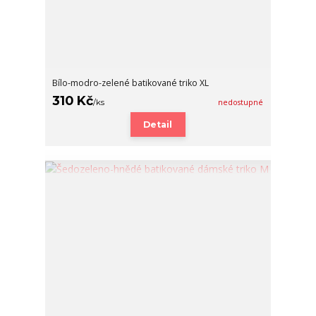
Bílo-modro-zelené batikované triko XL
310 Kč
/
ks
nedostupné
Detail