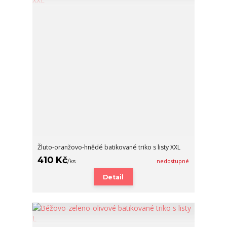
Žluto-oranžovo-hnědé batikované triko s listy XXL
410 Kč
/
ks
nedostupné
Detail