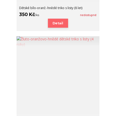
Dětské bílo-oranž.-hnědé triko s listy (8 let)
350 Kč
/
ks
nedostupné
Detail