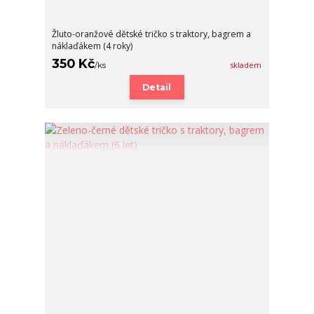
Žluto-oranžové dětské tričko s traktory, bagrem a
náklaďákem (4 roky)
350 Kč
/
ks
skladem
Detail