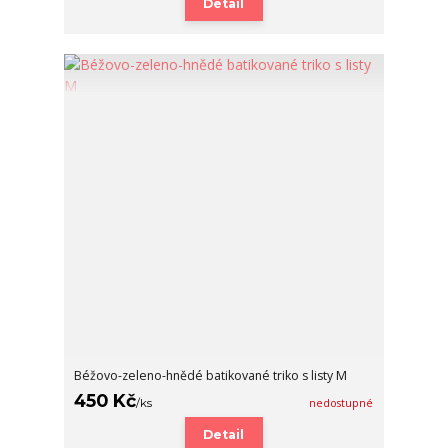
Detail
Béžovo-zeleno-hnědé batikované triko s listy M
450 Kč
/
ks
nedostupné
Detail