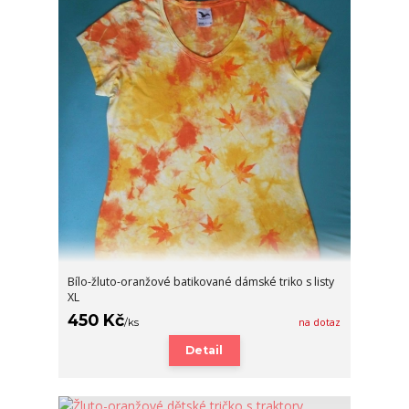
Bílo-žluto-oranžové batikované dámské triko s listy
XL
450 Kč
/
ks
na dotaz
Detail