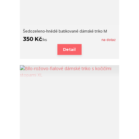
Šedozeleno-hnědé batikované dámské triko M
350 Kč
/
ks
na dotaz
Detail