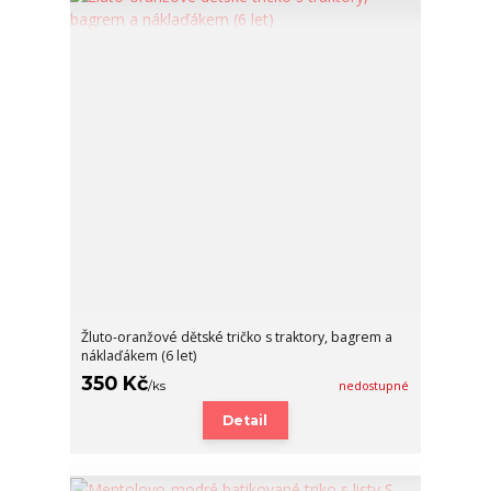
Žluto-oranžové dětské tričko s traktory, bagrem a
náklaďákem (6 let)
350 Kč
/
ks
nedostupné
Detail