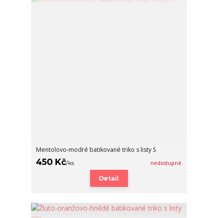
Mentolovo-modré batikované triko s listy S
450 Kč
/
ks
nedostupné
Detail