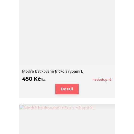
Modré batikované tričko s rybami L
450 Kč
/
ks
nedostupné
Detail