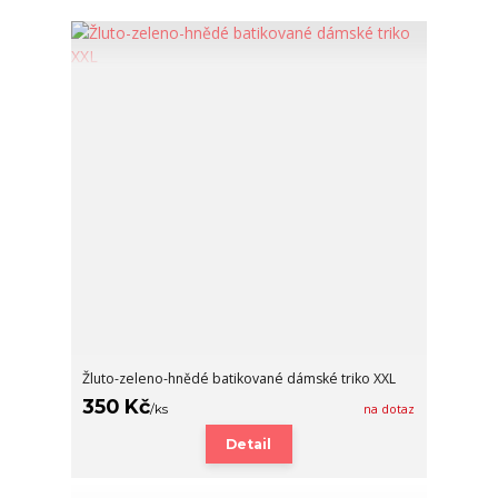
Žluto-zeleno-hnědé batikované dámské triko XXL
350 Kč
/
ks
na dotaz
Detail