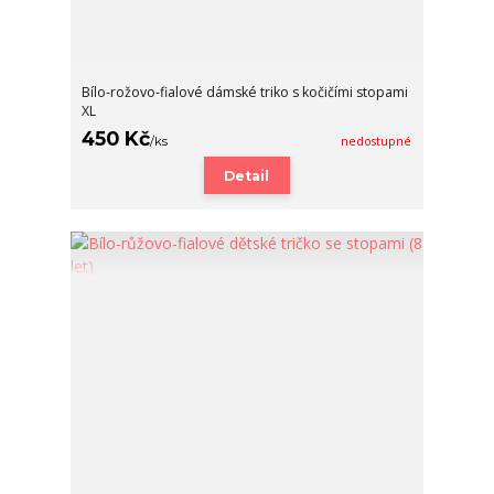
Bílo-rožovo-fialové dámské triko s kočičími stopami
XL
450 Kč
/
ks
nedostupné
Detail