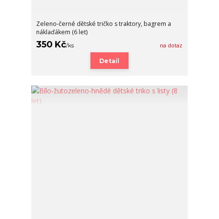
Zeleno-černé dětské tričko s traktory, bagrem a
náklaďákem (6 let)
350 Kč
/
ks
na dotaz
Detail