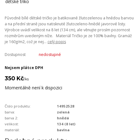
Původně bílé dětské tričko je batikované žlutozelenou a hnědou barvou
a na přední straně jsou natisknuté žlutozeleno-hnědé javorové listy.
Výrobce uvádí velikost na 8 let (134 cm), ale věnujte prosím pozornost
rozměrům uvedeným níže. Materiál Tričko je ze 100% bavlny. Gramáž
je 160g/m2, což je nej...
celý popis
Dostupnost
nedostupné
Nejsem plátce DPH
350 Kč
/
ks
Momentálně není k dispozici
Číslo produktu:
14952528
barva:
zelená
barva 2:
hnědá
velikost:
134 (8 let)
materiál:
bavlna