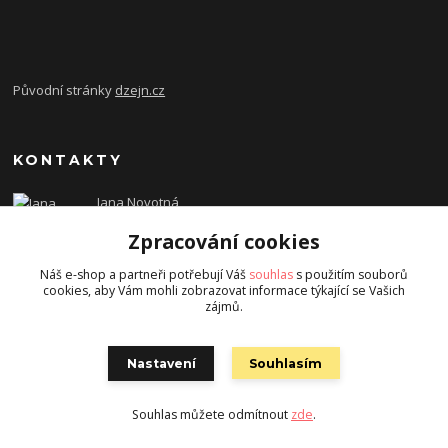
Původní stránky
dzejn.cz
KONTAKTY
Jana Novotná
+420 603 472 993
Zpracování cookies
dzejn.n@email.cz
Náš e-shop a partneři potřebují Váš
souhlas
s použitím souborů
cookies, aby Vám mohli zobrazovat informace týkající se Vašich
zájmů.
Nastavení
Souhlasím
Souhlas můžete odmítnout
zde
.
Vytvořeno na
Eshop-rychle.cz