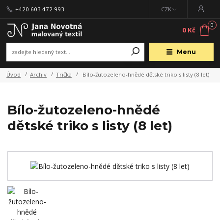
+420 603 472 993
CZK
0
0 Kč
Menu
Úvod
Archiv
Trička
Bílo-žutozeleno-hnědé dětské triko s listy (8 let)
Bílo-žutozeleno-hnědé
dětské triko s listy (8 let)