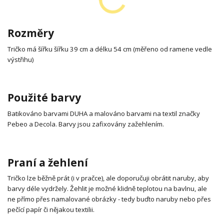
Rozměry
Tričko má šířku šířku 39 cm a délku 54 cm (měřeno od ramene vedle
výstřihu)
Použité barvy
Batikováno barvami DUHA a malováno barvami na textil značky
Pebeo a Decola. Barvy jsou zafixovány zažehlením.
Praní a žehlení
Tričko lze běžně prát (i v pračce), ale doporučuji obrátit naruby, aby
barvy déle vydržely. Žehlit je možné klidně teplotou na bavlnu, ale
ne přímo přes namalované obrázky - tedy buďto naruby nebo přes
pečící papír či nějakou textilii.