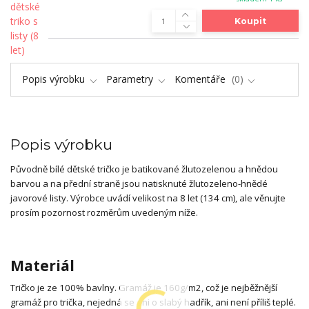
Koupit
Popis výrobku
Parametry
Komentáře
0
Popis výrobku
Původně bílé dětské tričko je batikované žlutozelenou a hnědou
barvou a na přední straně jsou natisknuté žlutozeleno-hnědé
javorové listy. Výrobce uvádí velikost na 8 let (134 cm), ale věnujte
prosím pozornost rozměrům uvedeným níže.
Materiál
Tričko je ze 100% bavlny. Gramáž je 160g/m2, což je nejběžnější
gramáž pro trička, nejedná se ani o slabý hadřík, ani není příliš teplé.