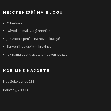
NEJČTENĚJŠÍ NA BLOGU
O hedvábí
Návod na malovaný hrneček
Jak zabalit peníze na novou kuchyň
Barvení hedvábí v mikrovlnce
Jak namalovat kravatu s motivem puzzle
KDE MNE NAJDETE
Nad Sokolovnou 233
Poříčany, 289 14