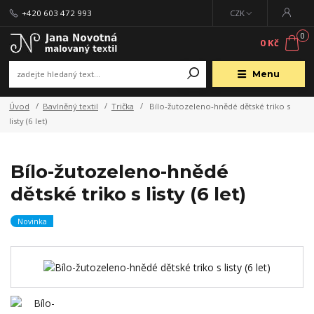
+420 603 472 993
CZK
0
0 Kč
Menu
Úvod
Bavlněný textil
Trička
Bílo-žutozeleno-hnědé dětské triko s
listy (6 let)
Bílo-žutozeleno-hnědé
dětské triko s listy (6 let)
Novinka