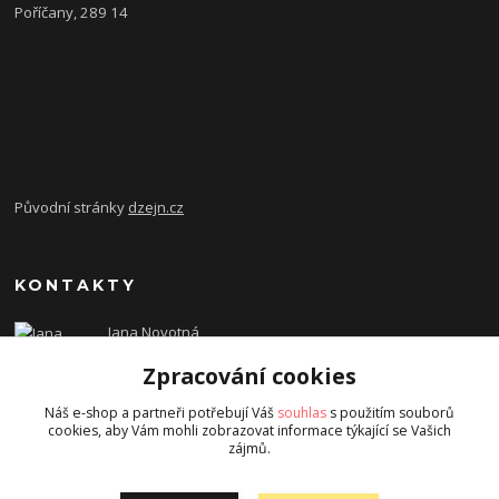
Poříčany, 289 14
Původní stránky
dzejn.cz
KONTAKTY
Jana Novotná
+420 603 472 993
Zpracování cookies
dzejn.n@email.cz
Náš e-shop a partneři potřebují Váš
souhlas
s použitím souborů
cookies, aby Vám mohli zobrazovat informace týkající se Vašich
zájmů.