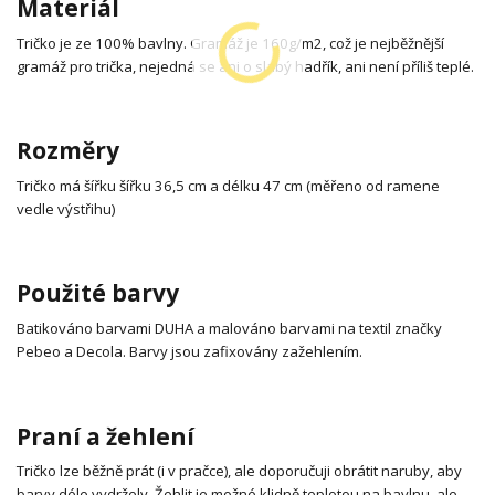
Materiál
Tričko je ze 100% bavlny. Gramáž je 160g/m2, což je nejběžnější
gramáž pro trička, nejedná se ani o slabý hadřík, ani není příliš teplé.
Rozměry
Tričko má šířku šířku 36,5 cm a délku 47 cm (měřeno od ramene
vedle výstřihu)
Použité barvy
Batikováno barvami DUHA a malováno barvami na textil značky
Pebeo a Decola. Barvy jsou zafixovány zažehlením.
Praní a žehlení
Tričko lze běžně prát (i v pračce), ale doporučuji obrátit naruby, aby
barvy déle vydržely. Žehlit je možné klidně teplotou na bavlnu, ale