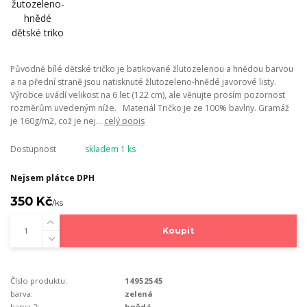
Původně bílé dětské tričko je batikované žlutozelenou a hnědou barvou
a na přední straně jsou natisknuté žlutozeleno-hnědé javorové listy.
Výrobce uvádí velikost na 6 let (122 cm), ale věnujte prosím pozornost
rozměrům uvedeným níže. Materiál Tričko je ze 100% bavlny. Gramáž
je 160g/m2, což je nej...
celý popis
Dostupnost
skladem 1 ks
Nejsem plátce DPH
350 Kč
/
ks
Koupit
Číslo produktu:
14952545
barva:
zelená
barva 2:
hnědá