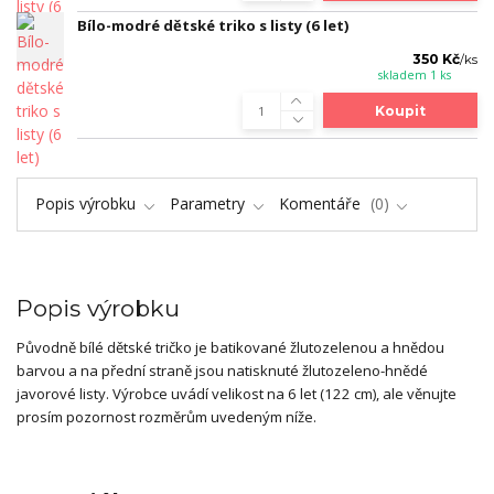
Bílo-modré dětské triko s listy (6 let)
350 Kč
/
ks
skladem 1 ks
Koupit
Popis výrobku
Parametry
Komentáře
0
Popis výrobku
Původně bílé dětské tričko je batikované žlutozelenou a hnědou
barvou a na přední straně jsou natisknuté žlutozeleno-hnědé
javorové listy. Výrobce uvádí velikost na 6 let (122 cm), ale věnujte
prosím pozornost rozměrům uvedeným níže.