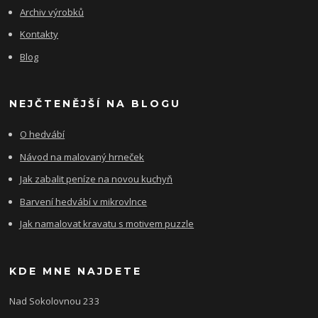
Archiv výrobků
Kontakty
Blog
NEJČTENĚJŠÍ NA BLOGU
O hedvábí
Návod na malovaný hrneček
Jak zabalit peníze na novou kuchyň
Barvení hedvábí v mikrovlnce
Jak namalovat kravatu s motivem puzzle
KDE MNE NAJDETE
Nad Sokolovnou 233