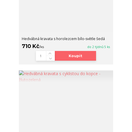
Hedvábná kravata s horolezcem bílo-světle šedá
710 Kč
/
ks
do 2 týdnů 5 ks
Koupit