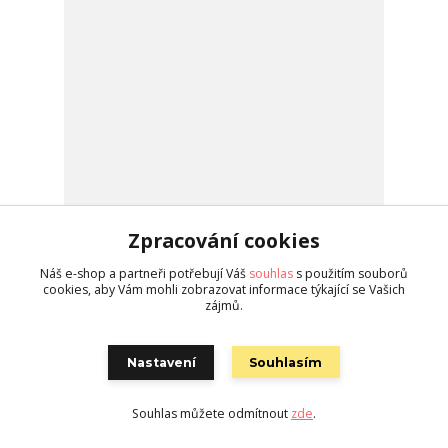
Zpracování cookies
Náš e-shop a partneři potřebují Váš
souhlas
s použitím souborů
Hedvábná kravata s běžcem hnědo-okrová
cookies, aby Vám mohli zobrazovat informace týkající se Vašich
710 Kč
/
ks
do 2 týdnů 5 ks
zájmů.
Koupit
Nastavení
Souhlasím
Souhlas můžete odmítnout
zde
.