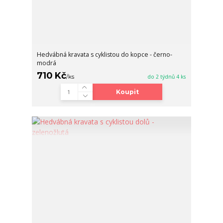
Hedvábná kravata s cyklistou do kopce - černo-
modrá
710 Kč
/
ks
do 2 týdnů 4 ks
Koupit