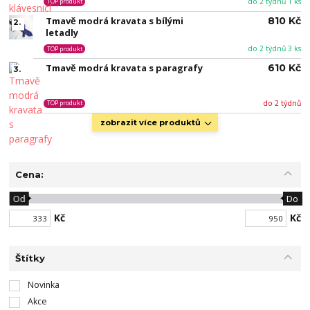
do 2 týdnů 1 ks
TOP produkt
Tmavě modrá kravata s bílými
810 Kč
2.
letadly
do 2 týdnů 3 ks
TOP produkt
Tmavě modrá kravata s paragrafy
610 Kč
3.
do 2 týdnů
TOP produkt
zobrazit více produktů
Cena:
Od
Do
Kč
Kč
Štítky
Novinka
Akce