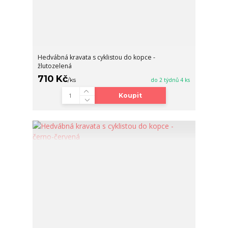
Hedvábná kravata s cyklistou do kopce -
žlutozelená
710 Kč
/
ks
do 2 týdnů 4 ks
Koupit