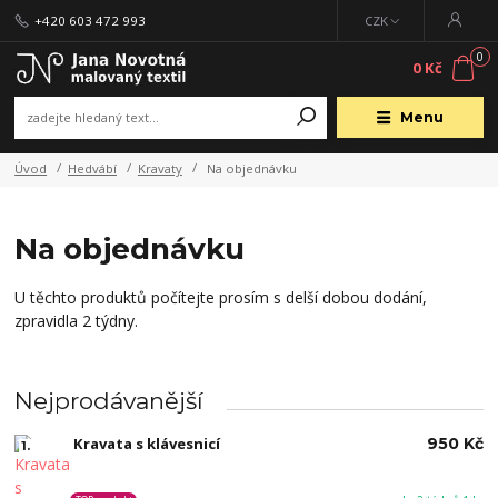
+420 603 472 993
CZK
0
0 Kč
Menu
Úvod
Hedvábí
Kravaty
Na objednávku
Na objednávku
U těchto produktů počítejte prosím s delší dobou dodání,
zpravidla 2 týdny.
Nejprodávanější
Kravata s klávesnicí
950 Kč
1.