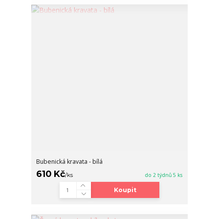
Bubenická kravata - bílá
610 Kč
/
ks
do 2 týdnů 5 ks
Koupit