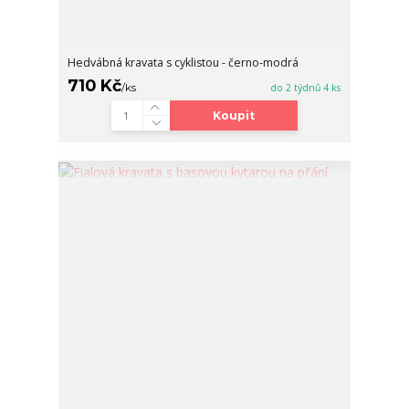
Hedvábná kravata s cyklistou - černo-modrá
710 Kč
/
ks
do 2 týdnů 4 ks
Koupit