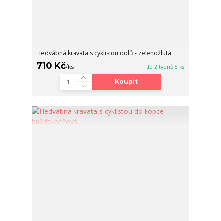
Hedvábná kravata s cyklistou dolů - zelenožlutá
710 Kč
/
ks
do 2 týdnů 5 ks
Koupit