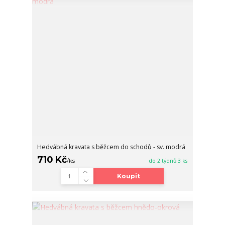
Hedvábná kravata s běžcem do schodů - sv. modrá
710 Kč
/
ks
do 2 týdnů 3 ks
Koupit