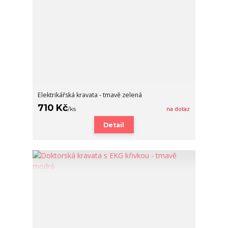
Elektrikářská kravata - tmavě zelená
710 Kč
/
ks
na dotaz
Detail