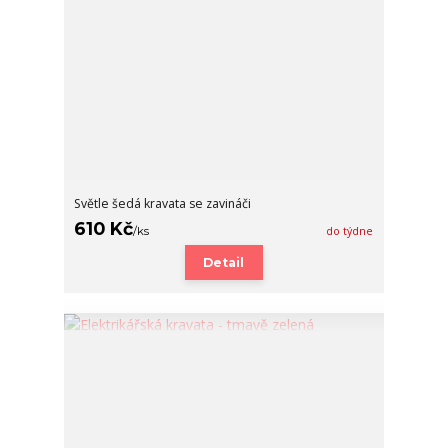
Světle šedá kravata se zavináči
610 Kč
/
ks
do týdne
Detail