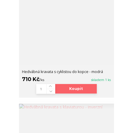
Hedvábná kravata s cyklistou do kopce - modrá
710 Kč
/
ks
skladem 1 ks
Koupit