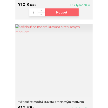
710 Kč
/
ks
do 2 týdnů 10 ks
Koupit
Světloučce modrá kravata s tenisovým motivem
610 Kč