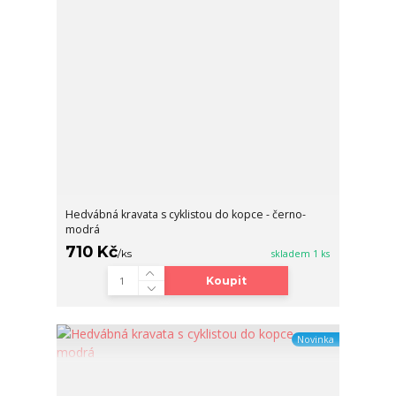
Hedvábná kravata s cyklistou do kopce - černo-
modrá
710 Kč
/
ks
skladem 1 ks
Koupit
Novinka