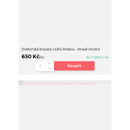
Doktorská kravata s EKG křivkou - tmavě modrá
650 Kč
/
ks
do 2 týdnů 2 ks
Koupit