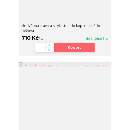
Hedvábná kravata s cyklistou do kopce - hnědo-
béžová
710 Kč
/
ks
do 2 týdnů 5 ks
Koupit