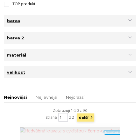
TOP produkt
barva
barva 2
materiál
velikost
Nejnovější
Nejlevnější
Nejdražší
Zobrazuji 1-50 z 93
strana
z 2
další
Novinka