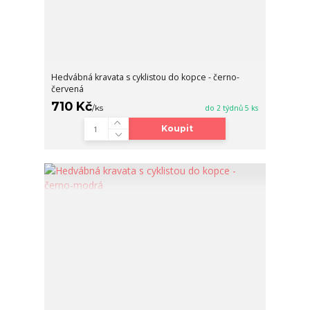
Hedvábná kravata s cyklistou do kopce - černo-
červená
710 Kč
/
ks
do 2 týdnů 5 ks
Koupit