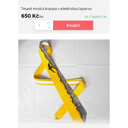
Tmavě modrá kravata s elektrickou kytarou
650 Kč
/
ks
do 2 týdnů 5 ks
Koupit