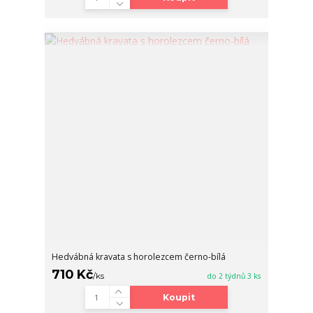
Hedvábná kravata s horolezcem černo-bílá
710 Kč
/
ks
do 2 týdnů 3 ks
Koupit