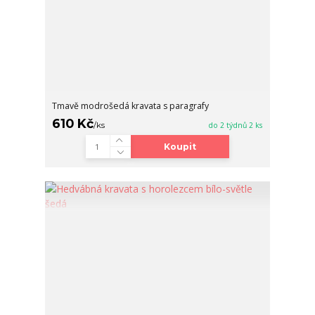
Tmavě modrošedá kravata s paragrafy
610 Kč
/
ks
do 2 týdnů 2 ks
Koupit