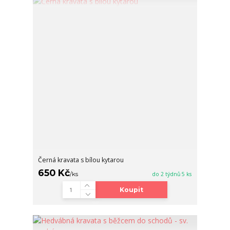
Černá kravata s bílou kytarou
650 Kč
/
ks
do 2 týdnů 5 ks
Koupit