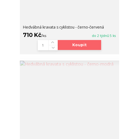
Hedvábná kravata s cyklistou - černo-červená
710 Kč
/
ks
do 2 týdnů 5 ks
Koupit