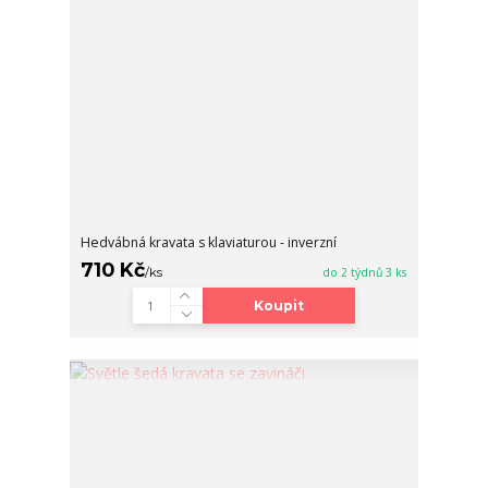
Hedvábná kravata s klaviaturou - inverzní
710 Kč
/
ks
do 2 týdnů 3 ks
Koupit