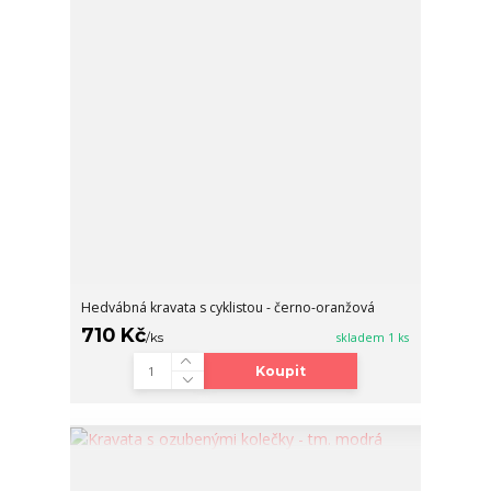
Hedvábná kravata s cyklistou - černo-oranžová
710 Kč
/
ks
skladem 1 ks
Koupit