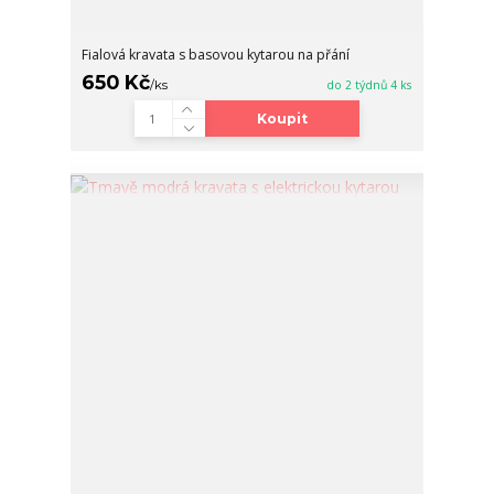
Fialová kravata s basovou kytarou na přání
650 Kč
/
ks
do 2 týdnů 4 ks
Koupit