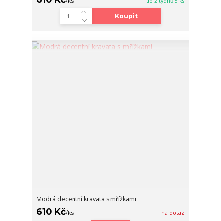
/
ks
do 2 týdnů 5 ks
Koupit
Modrá decentní kravata s mřížkami
610 Kč
/
ks
na dotaz