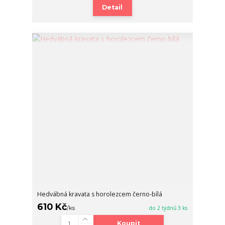
Detail
Hedvábná kravata s horolezcem černo-bílá
610 Kč
/
ks
do 2 týdnů 3 ks
Koupit