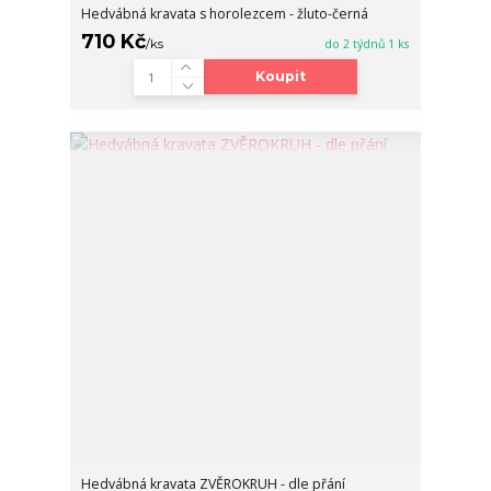
Hedvábná kravata s horolezcem - žluto-černá
710 Kč
/
ks
do 2 týdnů 1 ks
Koupit
Hedvábná kravata ZVĚROKRUH - dle přání