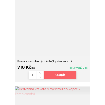
Kravata s ozubenými kolečky - tm. modrá
710 Kč
/
ks
do 2 týdnů 2 ks
Koupit