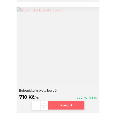
Bubenická kravata bordó
710 Kč
/
ks
do 2 týdnů 3 ks
Koupit