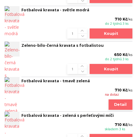
Fotbalová kravata - světle modrá
710 Kč
/
ks
do 2 týdnů 3 ks
Koupit
Zeleno-bílo-černá kravata s fotbalistou
650 Kč
/
ks
do 2 týdnů 3 ks
Koupit
Fotbalová kravata - tmavě zelená
710 Kč
/
ks
na dotaz
Detail
Fotbalová kravata - zelená s perleťovými míči
710 Kč
/
ks
skladem 3 ks