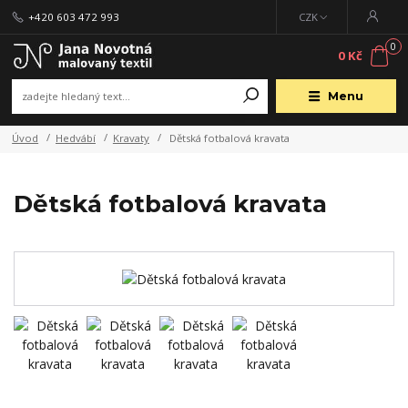
+420 603 472 993
CZK
0
0 Kč
Menu
Úvod
Hedvábí
Kravaty
Dětská fotbalová kravata
Dětská fotbalová kravata