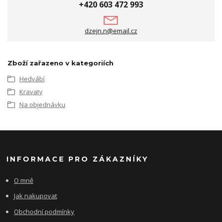
+420 603 472 993
dzejn.n@email.cz
Zboží zařazeno v kategoriích
Hedvábí
Kravaty
Na objednávku
INFORMACE PRO ZÁKAZNÍKY
O mně
Jak nakupovat
Obchodní podmínky