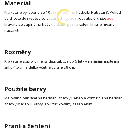
Materiál
Kravata je vyrobena ze 100% přírodního hedvábí Habotai 8. Pokud
se chcete dozvědět více o různých typech hedvábí, klikněte
zde
.
kravata se zapíná na háček a délka pásku kolem krku je možné
nastavit.
Rozměry
Kravata je spíš pro menší děti, tak cca do 6 let - v nejširším místě má
šířku 4,5 cm a délka včetně uzlu je 28 cm.
Použité barvy
Malováno barvami na hedvábí značky Pebeo a konturou na hedvábí
značky Marabu. Barvy jsou zafixovány zažehlením.
Praní a žehlení