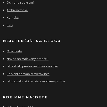
Ochrana soukromí
Archiv výrobků
Kontakty
Blog
NEJČTENĚJŠÍ NA BLOGU
O hedvábí
Návod na malovaný hrneček
Jak zabalit peníze na novou kuchyň
Barvení hedvábí v mikrovlnce
Jak namalovat kravatu s motivem puzzle
KDE MNE NAJDETE