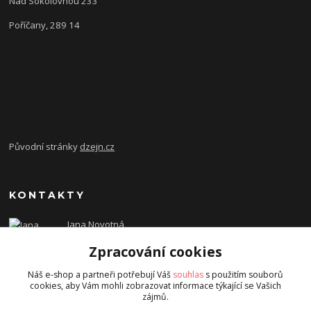
Nad Sokolovnou 233
Poříčany, 289 14
Původní stránky
dzejn.cz
KONTAKTY
Jana Novotná
+420 603 472 993
Zpracování cookies
dzejn.n@email.cz
Náš e-shop a partneři potřebují Váš
souhlas
s použitím souborů
cookies, aby Vám mohli zobrazovat informace týkající se Vašich
zájmů.