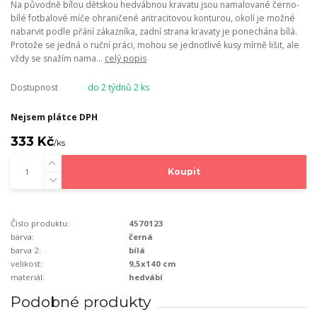
Na původně bílou dětskou hedvábnou kravatu jsou namalované černo-
bílé fotbalové míče ohraničené antracitovou konturou, okolí je možné
nabarvit podle přání zákazníka, zadní strana kravaty je ponechána bílá.
Protože se jedná o ruční práci, mohou se jednotlivé kusy mírně lišit, ale
vždy se snažím nama...
celý popis
Dostupnost
do 2 týdnů 2 ks
Nejsem plátce DPH
333 Kč
/
ks
Koupit
Číslo produktu:
4570123
barva:
černá
barva 2:
bílá
velikost:
9,5x140 cm
materiál:
hedvábí
Podobné produkty