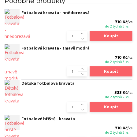
Podobné produkty
Fotbalová kravata - hnědorezavá
710 Kč
/
ks
do 2 týdnů 3 ks
Koupit
Fotbalová kravata - tmavě modrá
710 Kč
/
ks
do 2 týdnů 3 ks
Koupit
Dětská fotbalová kravata
333 Kč
/
ks
do 2 týdnů 2 ks
Koupit
Fotbalové hřiště - kravata
710 Kč
/
ks
do 2 týdnů 3 ks