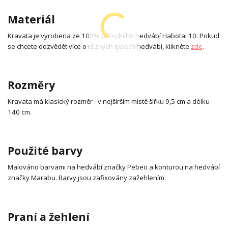
Materiál
Kravata je vyrobena ze 100% přírodního hedvábí Habotai 10. Pokud
se chcete dozvědět více o různých typech hedvábí, klikněte
zde
.
Rozměry
Kravata má klasický rozměr - v nejširším místě šířku 9,5 cm a délku
140 cm.
Použité barvy
Malováno barvami na hedvábí značky Pebeo a konturou na hedvábí
značky Marabu. Barvy jsou zafixovány zažehlením.
Praní a žehlení