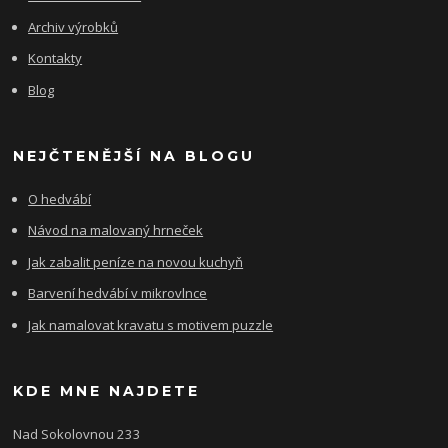
Archiv výrobků
Kontakty
Blog
NEJČTENĚJŠÍ NA BLOGU
O hedvábí
Návod na malovaný hrneček
Jak zabalit peníze na novou kuchyň
Barvení hedvábí v mikrovlnce
Jak namalovat kravatu s motivem puzzle
KDE MNE NAJDETE
Nad Sokolovnou 233