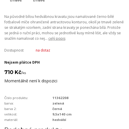
Na původně bílou hedvábnou kravatu jsou namalované černo-bílé
fotbalové míče ohraničené antracitovou konturou, okolí je tmavě zelené
se strakatým vzorkem, zadní strana kravaty je ponechána bílá. Protože
se jedná o ruční práci, mohou se jednotlivé kusy mírně lišit, ale vždy se
snažím namalovat co nej...
celý popis
Dostupnost
na dotaz
Nejsem plátce DPH
710 Kč
/
ks
Momentálně není k dispozici
Číslo produktu:
11362208
barva:
zelená
barva 2:
černá
velikost:
9,5x140 cm
materiál:
hedvábí