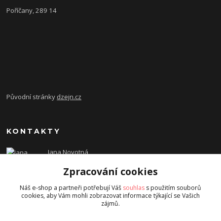
Poříčany, 289 14
Původní stránky
dzejn.cz
KONTAKTY
Jana Novotná
+420 603 472 993
Zpracování cookies
dzejn.n@email.cz
Náš e-shop a partneři potřebují Váš
souhlas
s použitím souborů
cookies, aby Vám mohli zobrazovat informace týkající se Vašich
zájmů.