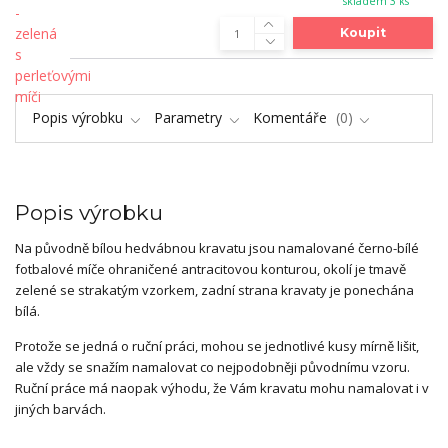
skladem 3 ks
Koupit
Popis výrobku
Parametry
Komentáře
0
Popis výrobku
Na původně bílou hedvábnou kravatu jsou namalované černo-bílé
fotbalové míče ohraničené antracitovou konturou, okolí je tmavě
zelené se strakatým vzorkem, zadní strana kravaty je ponechána
bílá.
Protože se jedná o ruční práci, mohou se jednotlivé kusy mírně lišit,
ale vždy se snažím namalovat co nejpodobněji původnímu vzoru.
Ruční práce má naopak výhodu, že Vám kravatu mohu namalovat i v
jiných barvách.