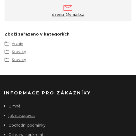
dzejn.n@email.cz
Zboží zařazeno v kategoriích
Archiv
Kravaty
Kravaty
INFORMACE PRO ZÁKAZNÍKY
O mně
Jak nakupovat
Obchodní podmínky
Ochrana soukromí