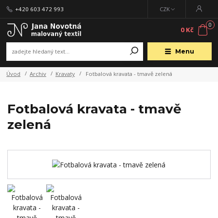
+420 603 472 993
CZK
0
0 Kč
Menu
Úvod
Archiv
Kravaty
Fotbalová kravata - tmavě zelená
Fotbalová kravata - tmavě
zelená