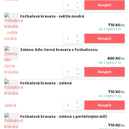
Koupit
Fotbalová kravata - světle modrá
710 Kč
/
ks
do 2 týdnů 3 ks
Koupit
Zeleno-bílo-černá kravata s fotbalistou
650 Kč
/
ks
do 2 týdnů 3 ks
Koupit
Fotbalová kravata - zelená
710 Kč
/
ks
do 2 týdnů 3 ks
Koupit
Fotbalová kravata - zelená s perleťovými míči
710 Kč
/
ks