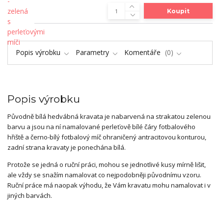
Koupit
Popis výrobku
Parametry
Komentáře
0
Popis výrobku
Původně bílá hedvábná kravata je nabarvená na strakatou zelenou
barvu a jsou na ní namalované perleťově bílé čáry fotbalového
hřiště a černo-bílý fotbalový míč ohraničený antracitovou konturou,
zadní strana kravaty je ponechána bílá.
Protože se jedná o ruční práci, mohou se jednotlivé kusy mírně lišit,
ale vždy se snažím namalovat co nejpodobněji původnímu vzoru.
Ruční práce má naopak výhodu, že Vám kravatu mohu namalovat i v
jiných barvách.