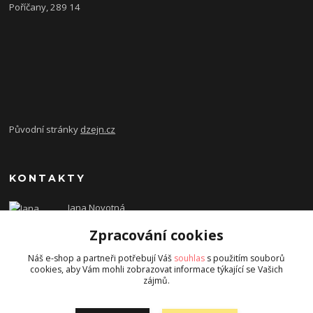
Poříčany, 289 14
Původní stránky
dzejn.cz
KONTAKTY
Jana Novotná
+420 603 472 993
Zpracování cookies
dzejn.n@email.cz
Náš e-shop a partneři potřebují Váš
souhlas
s použitím souborů
cookies, aby Vám mohli zobrazovat informace týkající se Vašich
zájmů.