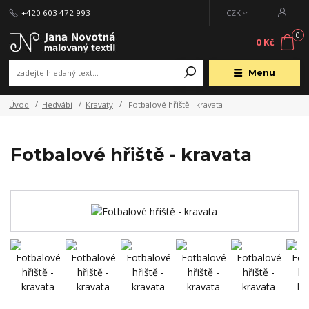
+420 603 472 993
CZK
0
0 Kč
Menu
Úvod
Hedvábí
Kravaty
Fotbalové hřiště - kravata
Fotbalové hřiště - kravata