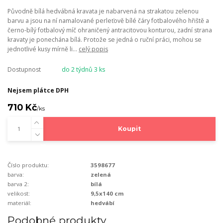
Původně bílá hedvábná kravata je nabarvená na strakatou zelenou
barvu a jsou na ní namalované perleťově bílé čáry fotbalového hřiště a
černo-bílý fotbalový míč ohraničený antracitovou konturou, zadní strana
kravaty je ponechána bílá. Protože se jedná o ruční práci, mohou se
jednotlivé kusy mírně li...
celý popis
Dostupnost
do 2 týdnů 3 ks
Nejsem plátce DPH
710 Kč
/
ks
Koupit
Číslo produktu:
3598677
barva:
zelená
barva 2:
bílá
velikost:
9,5x140 cm
materiál:
hedvábí
Podobné produkty