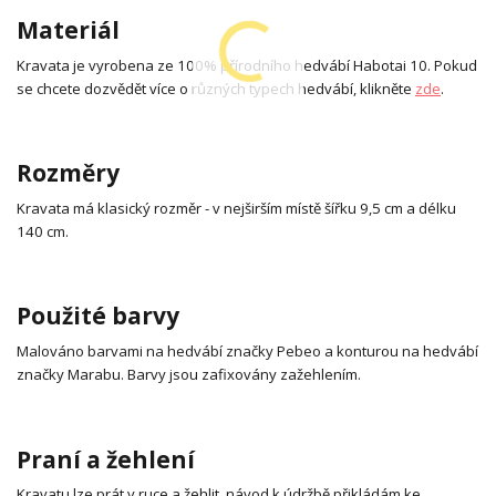
Materiál
Kravata je vyrobena ze 100% přírodního hedvábí Habotai 10. Pokud
se chcete dozvědět více o různých typech hedvábí, klikněte
zde
.
Rozměry
Kravata má klasický rozměr - v nejširším místě šířku 9,5 cm a délku
140 cm.
Použité barvy
Malováno barvami na hedvábí značky Pebeo a konturou na hedvábí
značky Marabu. Barvy jsou zafixovány zažehlením.
Praní a žehlení
Kravatu lze prát v ruce a žehlit, návod k údržbě přikládám ke