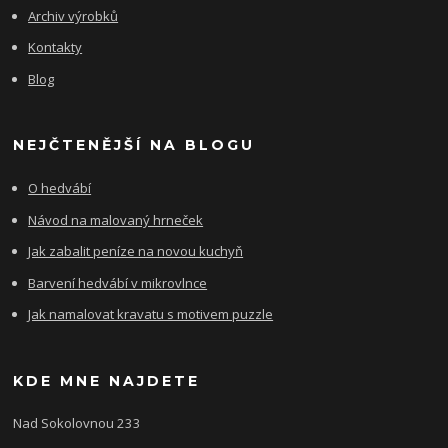
Archiv výrobků
Kontakty
Blog
NEJČTENĚJŠÍ NA BLOGU
O hedvábí
Návod na malovaný hrneček
Jak zabalit peníze na novou kuchyň
Barvení hedvábí v mikrovlnce
Jak namalovat kravatu s motivem puzzle
KDE MNE NAJDETE
Nad Sokolovnou 233