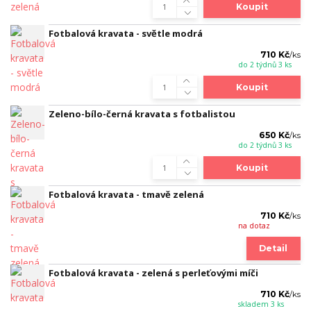
Koupit
Fotbalová kravata - světle modrá
710 Kč
/
ks
do 2 týdnů 3 ks
Koupit
Zeleno-bílo-černá kravata s fotbalistou
650 Kč
/
ks
do 2 týdnů 3 ks
Koupit
Fotbalová kravata - tmavě zelená
710 Kč
/
ks
na dotaz
Detail
Fotbalová kravata - zelená s perleťovými míči
710 Kč
/
ks
skladem 3 ks