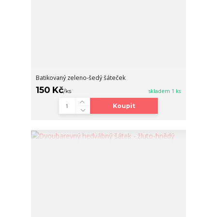
Batikovaný zeleno-šedý šáteček
150 Kč
/
ks
skladem 1 ks
Koupit