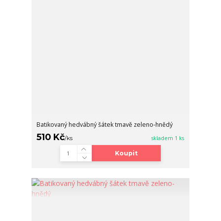
Batikovaný hedvábný šátek tmavě zeleno-hnědý
510 Kč
/
ks
skladem 1 ks
Koupit