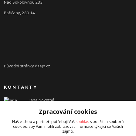
Nad Sokolovnou 233
Poříčany, 289 14
Původní stránky
dzejn.cz
KONTAKTY
Jana Novotná
+420 603 472 993
Zpracování cookies
dzejn.n@email.cz
Náš e-shop a partneři potřebují Váš
souhlas
s použitím souborů
cookies, aby Vám mohli zobrazovat informace týkající se Vašich
zájmů.