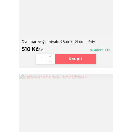
Dvoubarevný hedvábný šátek - žluto-hnědý
510 Kč
/
ks
skladem 1 ks
Koupit