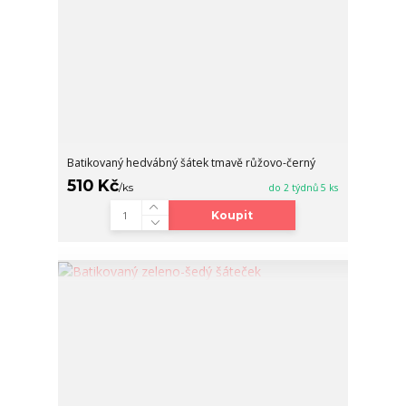
Batikovaný hedvábný šátek tmavě růžovo-černý
510 Kč
/
ks
do 2 týdnů 5 ks
Koupit