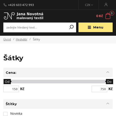
+420 603 472 993
CZK
0
0 Kč
Menu
Úvod
Hedvábí
Šátky
Šátky
Cena:
Od
Do
Kč
Kč
Štítky
Novinka