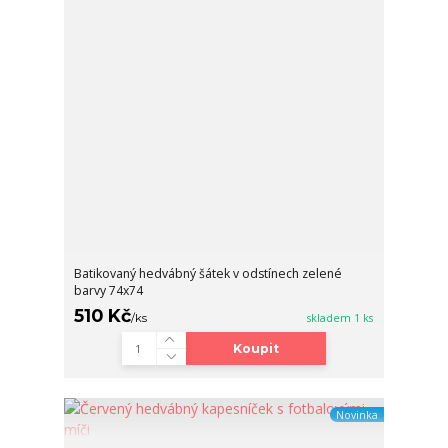
Batikovaný hedvábný šátek v odstínech zelené
barvy 74x74
510 Kč
/
ks
skladem 1 ks
Koupit
Novinka