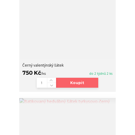
Černý valentýnský šátek
750 Kč
/
ks
do 2 týdnů 2 ks
Koupit