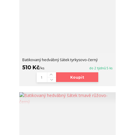
Batikovaný hedvábný šátek tyrkysovo-černý
510 Kč
/
ks
do 2 týdnů 5 ks
Koupit