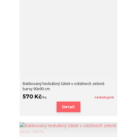
Batikovaný hedvábný šátek v odstínech zelené
barvy 90x90 cm
570 Kč
/
ks
nedostupné
Detail