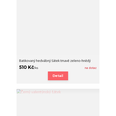
Batikovaný hedvábný šátek tmavě zeleno-hnědý
510 Kč
/
ks
na dotaz
Detail