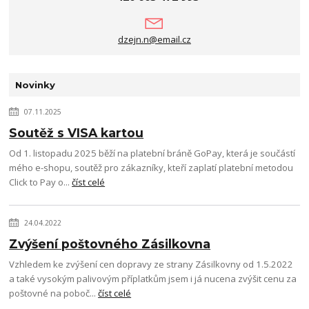
dzejn.n@email.cz
Novinky
07.11.2025
Soutěž s VISA kartou
Od 1. listopadu 2025 běží na platební bráně GoPay, která je součástí
mého e-shopu, soutěž pro zákazníky, kteří zaplatí platební metodou
Click to Pay o...
číst celé
24.04.2022
Zvýšení poštovného Zásilkovna
Vzhledem ke zvýšení cen dopravy ze strany Zásilkovny od 1.5.2022
a také vysokým palivovým příplatkům jsem i já nucena zvýšit cenu za
poštovné na poboč...
číst celé