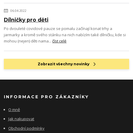
06.04.2022
Dílničky pro děti
Po dvouleté covidové pauze se pomalu začínají konat trhy a
jarmarky a kromě svého stánku na nich nabízím také dílničku, kde si
mohou (nejen) děti nama...
číst celé
Zobrazit všechny novinky
INFORMACE PRO ZÁKAZNÍKY
O mně
Jak nakupovat
Obchodní podmínky