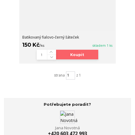
Batikovaný fialovo-černý šáteček
150 Kč
/
ks
skladem 1 ks
Koupit
strana
z 1
Potřebujete poradit?
Jana Novotná
+420 603 472 993