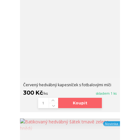
Červený hedvábný kapesníček s fotbalovými míči
300 Kč
/
ks
skladem 1 ks
Koupit
Novinka