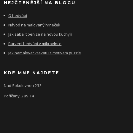
NEJČTENĚJŠÍ NA BLOGU
O hedvábí
Návod na malovaný hrneček
Jak zabalit peníze na novou kuchyň
Barvení hedvábí v mikrovlnce
Jak namalovat kravatu s motivem puzzle
KDE MNE NAJDETE
Nad Sokolovnou 233
Poříčany, 289 14