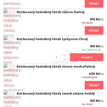
Detail
Batikovaný hedvábný šátek růžovo-fialový
510 Kč
/
ks
na dotaz
Detail
Batikovaný hedvábný šátek tyrkysovo-černý
510 Kč
/
ks
do 2 týdnů 5 ks
Koupit
Batikovaný hedvábný šátek vínovo-modrofialový
430 Kč
/
ks
nedostupné
Detail
Batikovaný hedvábný šátek tmavě zeleno-hnědý
510 Kč
/
ks
na dotaz