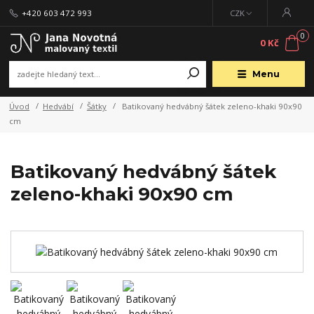
+420 603 472 993
CZK
0
0 Kč
Menu
Úvod
Hedvábí
Šátky
Batikovaný hedvábný šátek zeleno-khaki 90x90
cm
Batikovaný hedvábný šátek
zeleno-khaki 90x90 cm