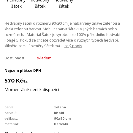
Hedvábný šátek o rozměru 90x90 cm je nabarvený tmavě zelenou a
khaki zelenou barvou. Mohu nabarvit šátek i v jiných barvách nebo
rozměrech. Materiál Šátek je vyroben ze 100% přírodního hedvábí
Pongé 5. Pokud se chcete dozvědět více o různých typech hedvábí,
klikněte zde. Rozměry Šátek má ...
celý popis
Dostupnost
skladem
Nejsem plátce DPH
570 Kč
/
ks
Momentálně není k dispozici
barva:
zelená
barva 2:
khaki
velikost:
90x90 cm
materiál:
hedvábí