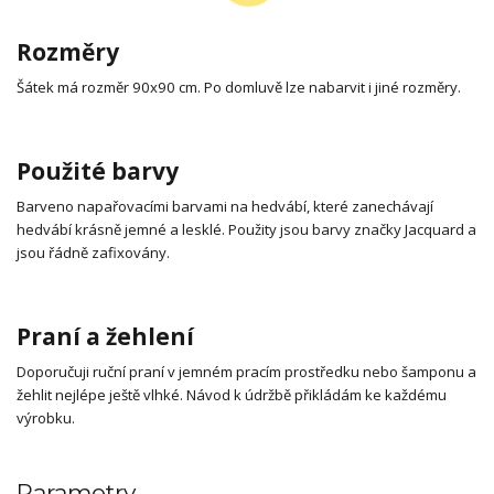
Rozměry
Šátek má rozměr 90x90 cm. Po domluvě lze nabarvit i jiné rozměry.
Použité barvy
Barveno napařovacími barvami na hedvábí, které zanechávají
hedvábí krásně jemné a lesklé. Použity jsou barvy značky Jacquard a
jsou řádně zafixovány.
Praní a žehlení
Doporučuji ruční praní v jemném pracím prostředku nebo šamponu a
žehlit nejlépe ještě vlhké. Návod k údržbě přikládám ke každému
výrobku.
Parametry