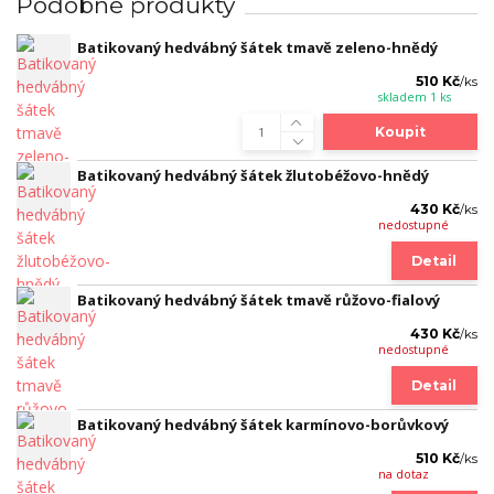
Podobné produkty
Batikovaný hedvábný šátek tmavě zeleno-hnědý
510 Kč
/
ks
skladem 1 ks
Koupit
Batikovaný hedvábný šátek žlutobéžovo-hnědý
430 Kč
/
ks
nedostupné
Detail
Batikovaný hedvábný šátek tmavě růžovo-fialový
430 Kč
/
ks
nedostupné
Detail
Batikovaný hedvábný šátek karmínovo-borůvkový
510 Kč
/
ks
na dotaz