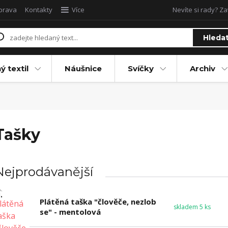
oprava
Kontakty
Více
Nevíte si rady? Za
Hleda
ý textil
Náušnice
Svíčky
Archiv
Tašky
Nejprodávanější
.
Plátěná taška "člověče, nezlob
skladem 5 ks
se" - mentolová