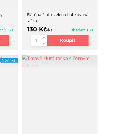
ty
Plátěná žluto-zelená batikovaná
taška
130 Kč
dnů 3 ks
/
ks
skladem 1 ks
Koupit
Novinka