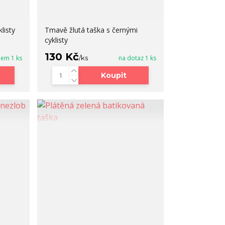
listy
Tmavě žlutá taška s černými
cyklisty
130 Kč
dem 1 ks
/
ks
na dotaz 1 ks
Koupit