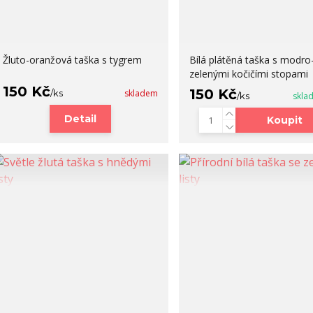
Žluto-oranžová taška s tygrem
Bílá plátěná taška s modro
zelenými kočičími stopami
150 Kč
150 Kč
/
ks
skladem
/
ks
skla
Detail
Koupit