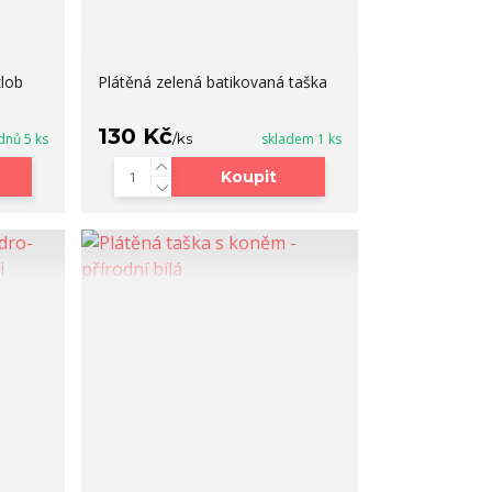
zlob
Plátěná zelená batikovaná taška
130 Kč
dnů 5 ks
/
ks
skladem 1 ks
Koupit