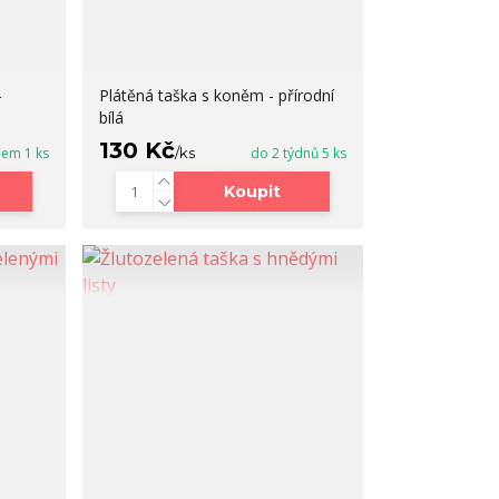
-
Plátěná taška s koněm - přírodní
bílá
130 Kč
dem 1 ks
/
ks
do 2 týdnů 5 ks
Koupit