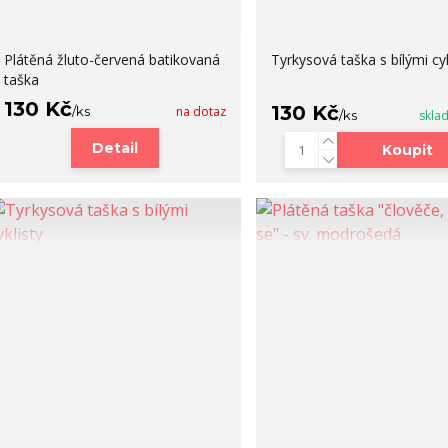
Plátěná žluto-červená batikovaná
Tyrkysová taška s bílými cyk
taška
130 Kč
130 Kč
/
ks
na dotaz
/
ks
skla
Detail
Koupit