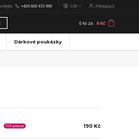
volejte.
+420 603 472 993
CZK
Přihlášení
0
ks
za
0 Kč
t
Dárkové poukázky
190 Kč
TOP produkt