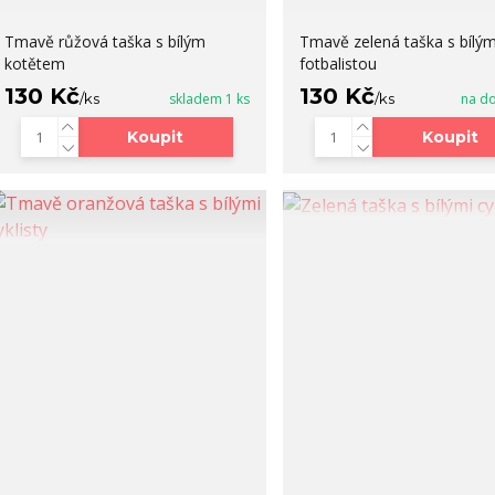
Tmavě růžová taška s bílým
Tmavě zelená taška s bílý
kotětem
fotbalistou
130 Kč
130 Kč
/
ks
skladem 1 ks
/
ks
na do
Koupit
Koupit