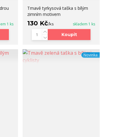
drou
Tmavě tyrkysová taška s bílým
zimním motivem
130 Kč
dem 1 ks
/
ks
skladem 1 ks
Koupit
Novinka