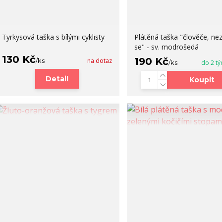
Tyrkysová taška s bílými cyklisty
Plátěná taška "člověče, ne
se" - sv. modrošedá
130 Kč
190 Kč
/
ks
na dotaz
/
ks
do 2 tý
Detail
Koupit