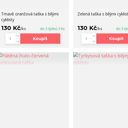
Tmavě oranžová taška s bílými
Zelená taška s bílými cyklis
cyklisty
130 Kč
130 Kč
/
ks
do 3 týdnů 3 ks
/
ks
do 3 tý
Koupit
Koupit