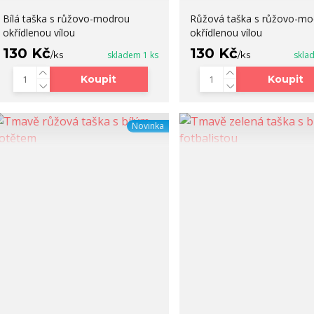
Bílá taška s růžovo-modrou
Růžová taška s růžovo-mo
okřídlenou vílou
okřídlenou vílou
130 Kč
130 Kč
/
ks
skladem 1 ks
/
ks
skla
Koupit
Koupit
Novinka