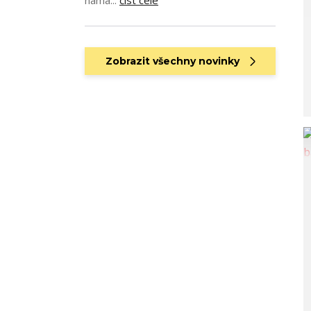
nama...
číst celé
Zobrazit všechny novinky