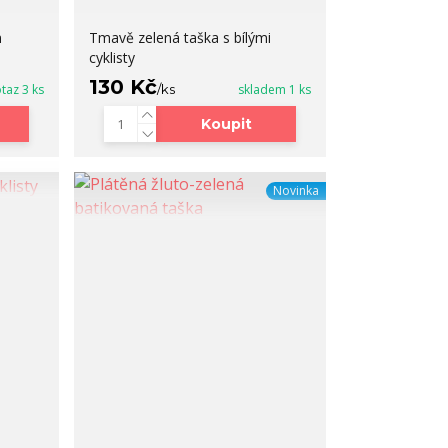
m
Tmavě zelená taška s bílými
cyklisty
130 Kč
taz 3 ks
/
ks
skladem 1 ks
Koupit
Novinka