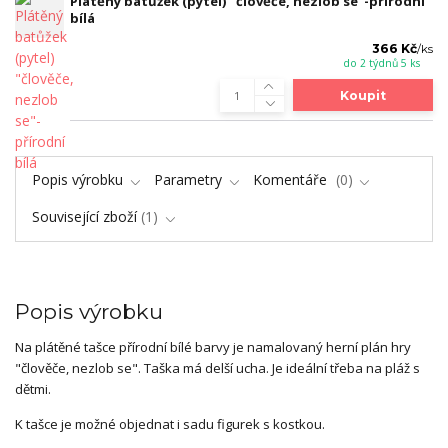
Plátěný batůžek (pytel) "člověče, nezlob se"-přírodní
bílá
366 Kč
/
ks
do 2 týdnů 5 ks
Koupit
Popis výrobku
Parametry
Komentáře
0
Související zboží
1
Popis výrobku
Na plátěné tašce přírodní bílé barvy je namalovaný herní plán hry
"člověče, nezlob se". Taška má delší ucha. Je ideální třeba na pláž s
dětmi.
K tašce je možné objednat i sadu figurek s kostkou.