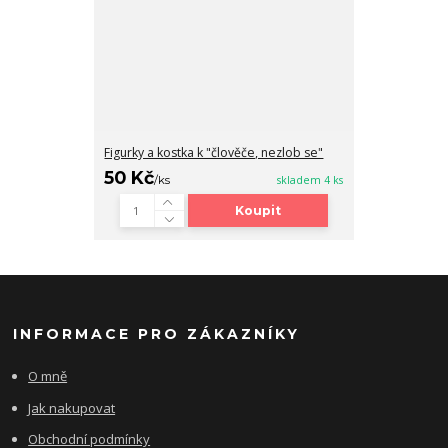
Figurky a kostka k "člověče, nezlob se"
50 Kč
/
ks
skladem 4 ks
Koupit
INFORMACE PRO ZÁKAZNÍKY
O mně
Jak nakupovat
Obchodní podmínky