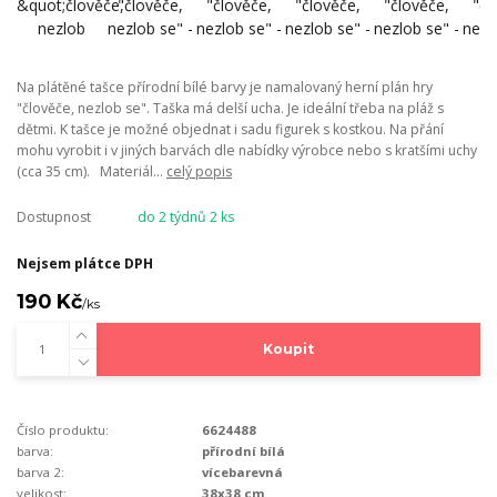
Na plátěné tašce přírodní bílé barvy je namalovaný herní plán hry
"člověče, nezlob se". Taška má delší ucha. Je ideální třeba na pláž s
dětmi. K tašce je možné objednat i sadu figurek s kostkou. Na přání
mohu vyrobit i v jiných barvách dle nabídky výrobce nebo s kratšími uchy
(cca 35 cm). Materiál...
celý popis
Dostupnost
do 2 týdnů 2 ks
Nejsem plátce DPH
190 Kč
/
ks
Koupit
Číslo produktu:
6624488
barva:
přírodní bílá
barva 2:
vícebarevná
velikost:
38x38 cm