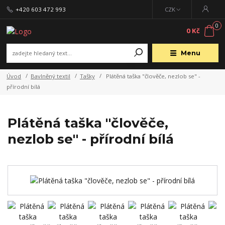
+420 603 472 993
CZK
0
0 Kč
Menu
Úvod
Bavlněný textil
Tašky
Plátěná taška "člověče, nezlob se" -
přírodní bílá
Plátěná taška "člověče,
nezlob se" - přírodní bílá