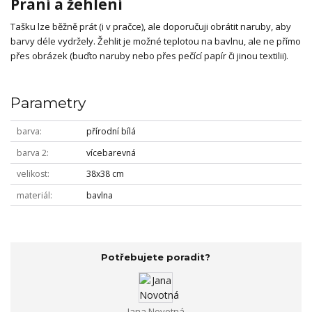
Praní a žehlení
Tašku lze běžně prát (i v pračce), ale doporučuji obrátit naruby, aby
barvy déle vydržely. Žehlit je možné teplotou na bavlnu, ale ne přímo
přes obrázek (buďto naruby nebo přes pečící papír či jinou textilii).
Parametry
barva
přírodní bílá
barva 2
vícebarevná
velikost
38x38 cm
materiál
bavlna
Potřebujete poradit?
Jana Novotná