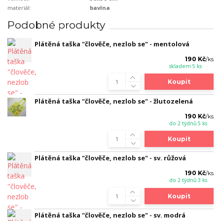
materiál:
bavlna
Podobné produkty
Plátěná taška "člověče, nezlob se" - mentolová
190 Kč
/
ks
skladem 5 ks
Koupit
Plátěná taška "člověče, nezlob se" - žlutozelená
190 Kč
/
ks
do 2 týdnů 5 ks
Koupit
Plátěná taška "člověče, nezlob se" - sv. růžová
190 Kč
/
ks
do 2 týdnů 3 ks
Koupit
Plátěná taška "člověče, nezlob se" - sv. modrá