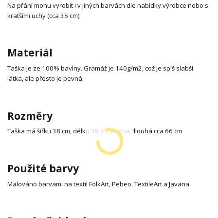
Na přání mohu vyrobit i v jiných barvách dle nabídky výrobce nebo s
kratšími uchy (cca 35 cm).
Materiál
Taška je ze 100% bavlny. Gramáž je 140g/m2, což je spíš slabší
látka, ale přesto je pevná.
Rozměry
Taška má šířku 38 cm, délku 38 cm a ucha dlouhá cca 66 cm
Použité barvy
Malováno barvami na textil FolkArt, Pebeo, TextileArt a Javana.