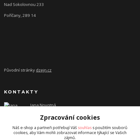
Nad Sokolovnou 233
Poříčany, 289 14
Původní stránky
dzejn.cz
KONTAKTY
Jana Novotná
+420 603 472 993
Zpracování cookies
dzejn.n@email.cz
Náš e-shop a partneři potřebují Váš
souhlas
s použitím souborů
cookies, aby Vám mohli zobrazovat informace týkající se Vašich
zájmů.