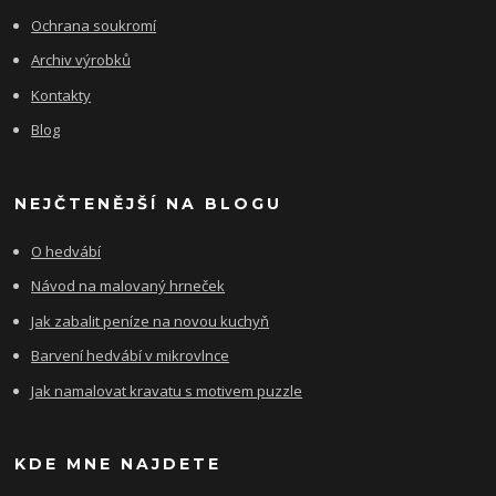
Ochrana soukromí
Archiv výrobků
Kontakty
Blog
NEJČTENĚJŠÍ NA BLOGU
O hedvábí
Návod na malovaný hrneček
Jak zabalit peníze na novou kuchyň
Barvení hedvábí v mikrovlnce
Jak namalovat kravatu s motivem puzzle
KDE MNE NAJDETE