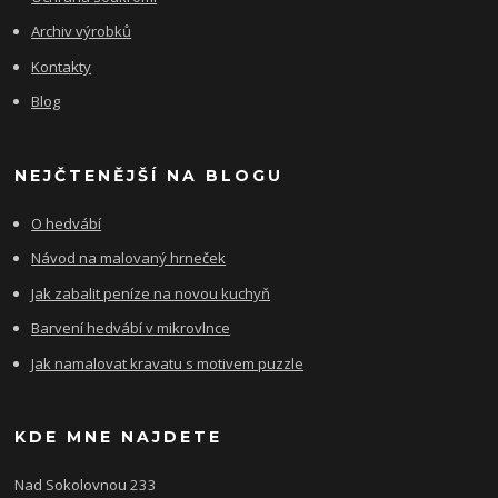
Archiv výrobků
Kontakty
Blog
NEJČTENĚJŠÍ NA BLOGU
O hedvábí
Návod na malovaný hrneček
Jak zabalit peníze na novou kuchyň
Barvení hedvábí v mikrovlnce
Jak namalovat kravatu s motivem puzzle
KDE MNE NAJDETE
Nad Sokolovnou 233