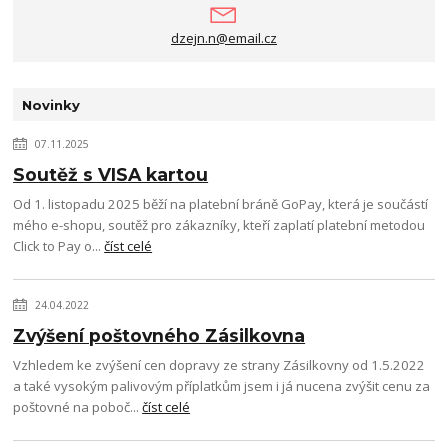
dzejn.n@email.cz
Novinky
07.11.2025
Soutěž s VISA kartou
Od 1. listopadu 2025 běží na platební bráně GoPay, která je součástí
mého e-shopu, soutěž pro zákazníky, kteří zaplatí platební metodou
Click to Pay o...
číst celé
24.04.2022
Zvýšení poštovného Zásilkovna
Vzhledem ke zvýšení cen dopravy ze strany Zásilkovny od 1.5.2022
a také vysokým palivovým příplatkům jsem i já nucena zvýšit cenu za
poštovné na poboč...
číst celé