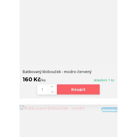
Batikovaný klobouček - modro-červený
160 Kč
/
ks
skladem 1 ks
Koupit
Novinka