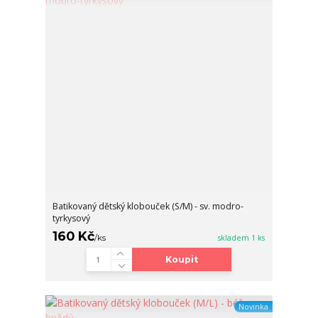
Batikovaný dětský klobouček (S/M) - sv. modro-
tyrkysový
160 Kč
/
ks
skladem 1 ks
Koupit
Novinka