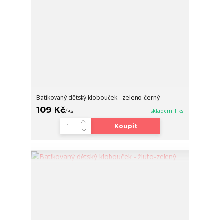
Batikovaný dětský klobouček - zeleno-černý
109 Kč
/
ks
skladem 1 ks
Koupit