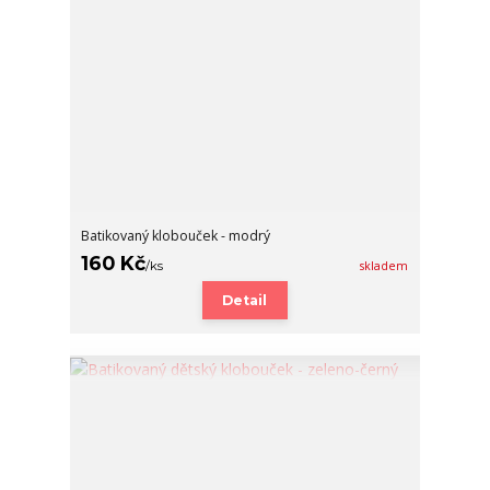
Batikovaný klobouček - modrý
160 Kč
/
ks
skladem
Detail