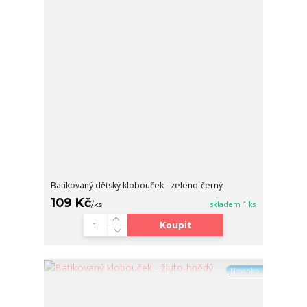
Batikovaný dětský klobouček - zeleno-černý
109 Kč
/
ks
skladem 1 ks
Koupit
Novinka