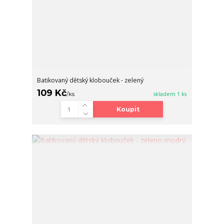
Batikovaný dětský klobouček - zelený
109 Kč
/
ks
skladem 1 ks
Koupit