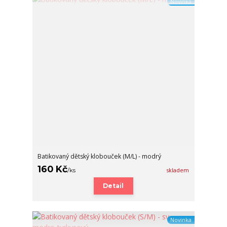
Novinka
Batikovaný dětský klobouček (M/L) - modrý
160 Kč
/
ks
skladem
Detail
Novinka