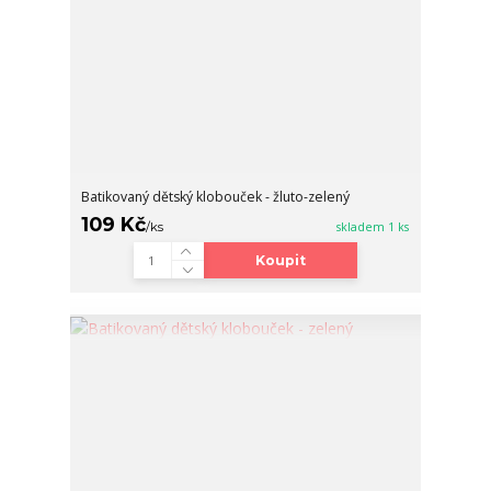
Batikovaný dětský klobouček - žluto-zelený
109 Kč
/
ks
skladem 1 ks
Koupit