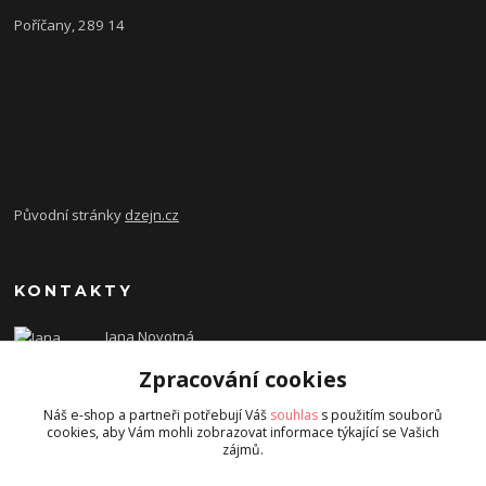
Poříčany, 289 14
Původní stránky
dzejn.cz
KONTAKTY
Jana Novotná
+420 603 472 993
Zpracování cookies
dzejn.n@email.cz
Náš e-shop a partneři potřebují Váš
souhlas
s použitím souborů
cookies, aby Vám mohli zobrazovat informace týkající se Vašich
zájmů.