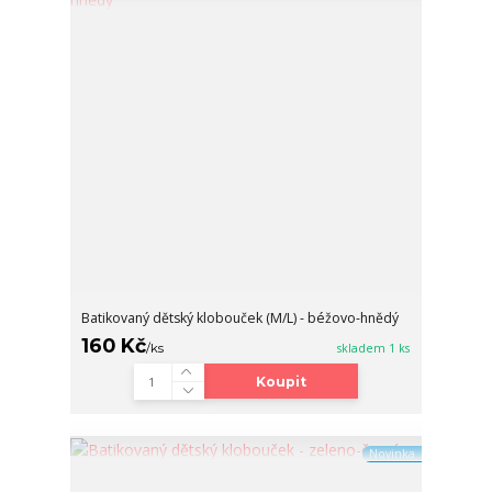
Batikovaný dětský klobouček (M/L) - béžovo-hnědý
160 Kč
/
ks
skladem 1 ks
Koupit
Novinka