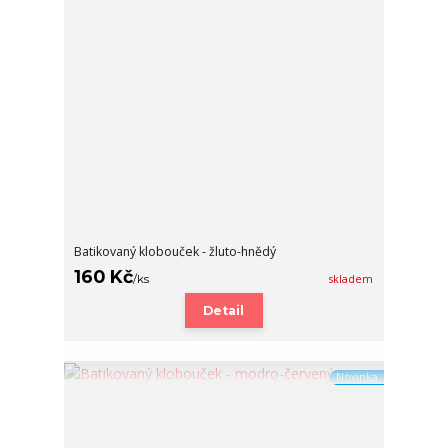
Batikovaný klobouček - žluto-hnědý
160 Kč
/
ks
skladem
Detail
Novinka