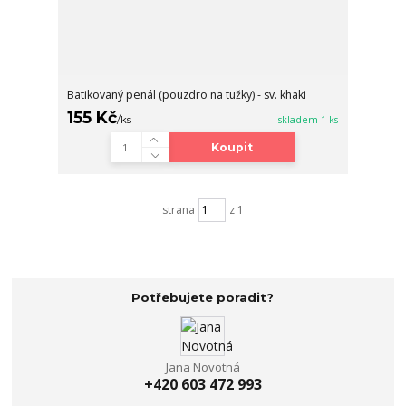
Batikovaný penál (pouzdro na tužky) - sv. khaki
155 Kč
/
ks
skladem 1 ks
Koupit
strana
z 1
Potřebujete poradit?
Jana Novotná
+420 603 472 993