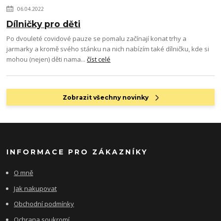
06.04.2022
Dílničky pro děti
Po dvouleté covidové pauze se pomalu začínají konat trhy a
jarmarky a kromě svého stánku na nich nabízím také dílničku, kde si
mohou (nejen) děti nama...
číst celé
Zobrazit všechny novinky
INFORMACE PRO ZÁKAZNÍKY
O mně
Jak nakupovat
Obchodní podmínky
Ochrana soukromí