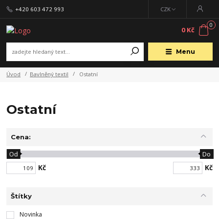
+420 603 472 993
CZK
0
0 Kč
Menu
Úvod
Bavlněný textil
Ostatní
Ostatní
Cena:
Od
Do
Kč
Kč
Štítky
Novinka