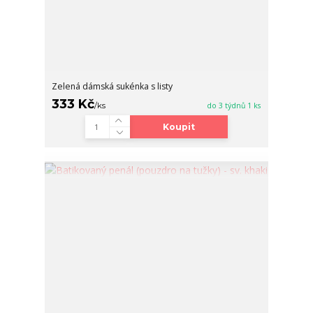
Zelená dámská sukénka s listy
333 Kč
/
ks
do 3 týdnů 1 ks
Koupit