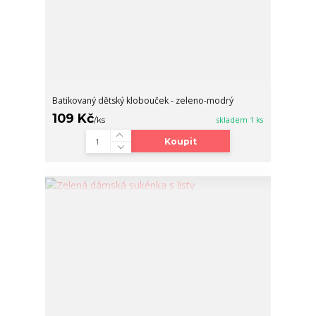
Batikovaný dětský klobouček - zeleno-modrý
109 Kč
/
ks
skladem 1 ks
Koupit