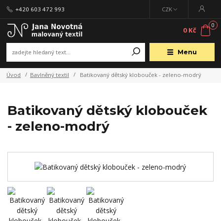
+420 603 472 993
CZK
0
0 Kč
Menu
Úvod
Bavlněný textil
Batikovaný dětský klobouček - zeleno-modrý
Batikovaný dětský klobouček
- zeleno-modrý