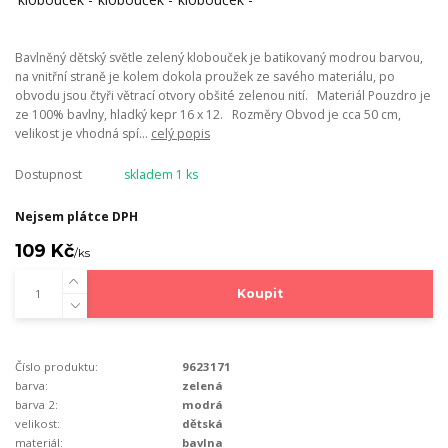
Bavlněný dětský světle zelený klobouček je batikovaný modrou barvou,
na vnitřní straně je kolem dokola proužek ze savého materiálu, po
obvodu jsou čtyři větrací otvory obšité zelenou nití. Materiál Pouzdro je
ze 100% bavlny, hladký kepr 16 x 12. Rozměry Obvod je cca 50 cm,
velikost je vhodná spí...
celý popis
Dostupnost
skladem 1 ks
Nejsem plátce DPH
109 Kč
/
ks
Koupit
Číslo produktu:
9623171
barva:
zelená
barva 2:
modrá
velikost:
dětská
materiál:
bavlna