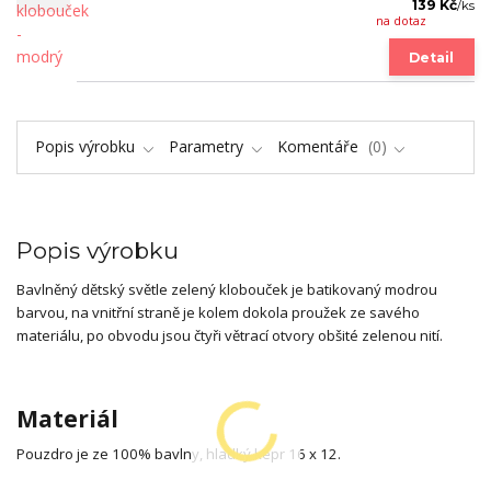
139 Kč
/
ks
na dotaz
Detail
Popis výrobku
Parametry
Komentáře
0
Popis výrobku
Bavlněný dětský světle zelený klobouček je batikovaný modrou
barvou, na vnitřní straně je kolem dokola proužek ze savého
materiálu, po obvodu jsou čtyři větrací otvory obšité zelenou nití.
Materiál
Pouzdro je ze 100% bavlny, hladký kepr 16 x 12.