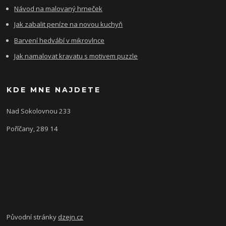
Návod na malovaný hrneček
Jak zabalit peníze na novou kuchyň
Barvení hedvábí v mikrovlnce
Jak namalovat kravatu s motivem puzzle
KDE MNE NAJDETE
Nad Sokolovnou 233
Poříčany, 289 14
Původní stránky
dzejn.cz