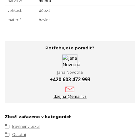
barva 2
modrá
velikost
dětská
materiál
bavlna
Potřebujete poradit?
Jana Novotná
+420 603 472 993
dzejn.n@email.cz
Zboží zařazeno v kategoriích
Bavlněný textil
Ostatní