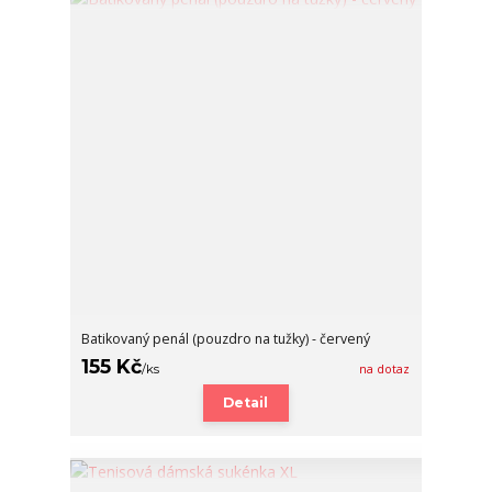
Batikovaný penál (pouzdro na tužky) - červený
155 Kč
/
ks
na dotaz
Detail