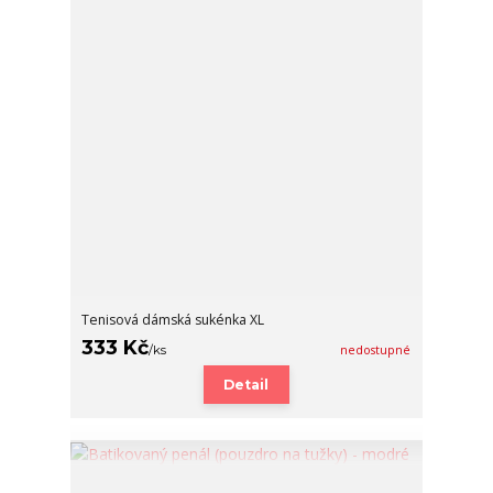
Tenisová dámská sukénka XL
333 Kč
/
ks
nedostupné
Detail