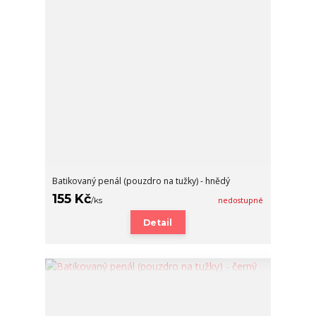
Batikovaný penál (pouzdro na tužky) - hnědý
155 Kč
/
ks
nedostupné
Detail