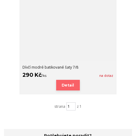
Dívčí modré batikované šaty 7/8
290 Kč
/
ks
na dotaz
Detail
strana
z 1
Potřebujete poradit?