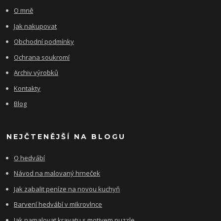
O mně
Jak nakupovat
Obchodní podmínky
Ochrana soukromí
Archiv výrobků
Kontakty
Blog
NEJČTENĚJŠÍ NA BLOGU
O hedvábí
Návod na malovaný hrneček
Jak zabalit peníze na novou kuchyň
Barvení hedvábí v mikrovlnce
Jak namalovat kravatu s motivem puzzle