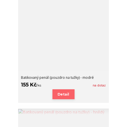
Batikovaný penál (pouzdro na tužky) - modré
155 Kč
/
ks
na dotaz
Detail