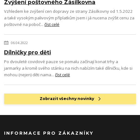
Zvýšení poštovného Zásilkovna
Vzhledem ke zvýšení cen dopravy ze strany Zásilkovny od 1.5.2022
a také vysokým palivovým příplatkům jsem i já nucena zvýšit cenu za
poštovné na poboč...
číst celé
06.04.2022
Dílničky pro děti
Po dvouleté covidové pauze se pomalu začínají konat trhy a
jarmarky a kromě svého stánku na nich nabízím také dílničku, kde si
mohou (nejen) děti nama...
číst celé
Zobrazit všechny novinky
INFORMACE PRO ZÁKAZNÍKY