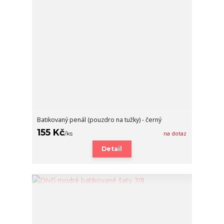
Batikovaný penál (pouzdro na tužky) - černý
155 Kč
/
ks
na dotaz
Detail