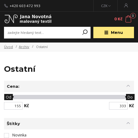
+420 603 472 993
CZK
0
0 Kč
Menu
Úvod
Archiv
Ostatní
Ostatní
Cena:
Od
Do
Kč
Kč
Štítky
Novinka