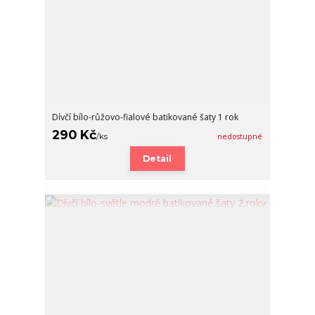
Dívčí bílo-růžovo-fialové batikované šaty 1 rok
290 Kč
/
ks
nedostupné
Detail