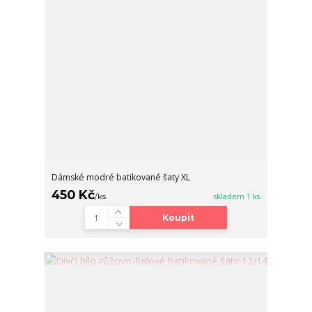
Dámské modré batikované šaty XL
450 Kč
/
ks
skladem 1 ks
Koupit