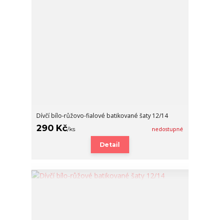
Dívčí bílo-růžovo-fialové batikované šaty 12/14
290 Kč
/
ks
nedostupné
Detail