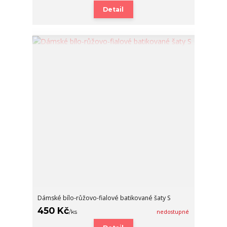
Detail
Dámské bílo-růžovo-fialové batikované šaty S
450 Kč
/
ks
nedostupné