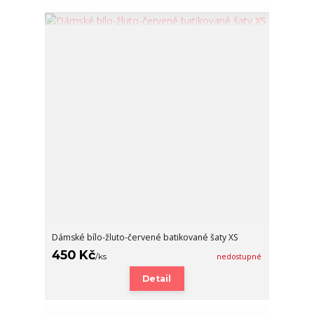
Dámské bílo-žluto-červené batikované šaty XS
450 Kč
/
ks
nedostupné
Detail