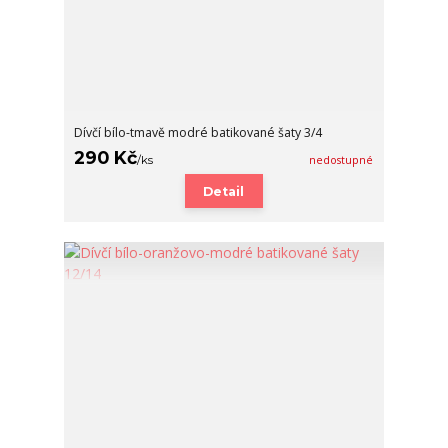
Dívčí bílo-tmavě modré batikované šaty 3/4
290 Kč
/
ks
nedostupné
Detail