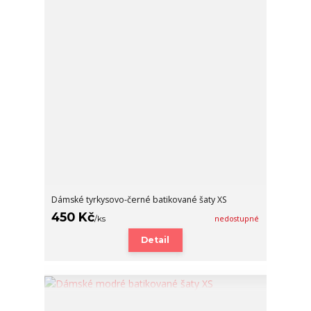
Dámské tyrkysovo-černé batikované šaty XS
450 Kč
/
ks
nedostupné
Detail