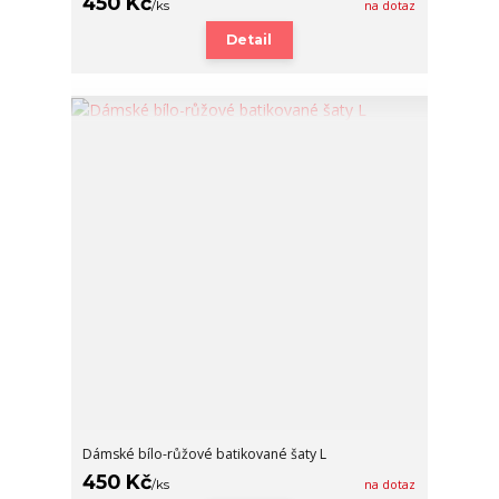
450 Kč
/
ks
na dotaz
Detail
Dámské bílo-růžové batikované šaty L
450 Kč
/
ks
na dotaz