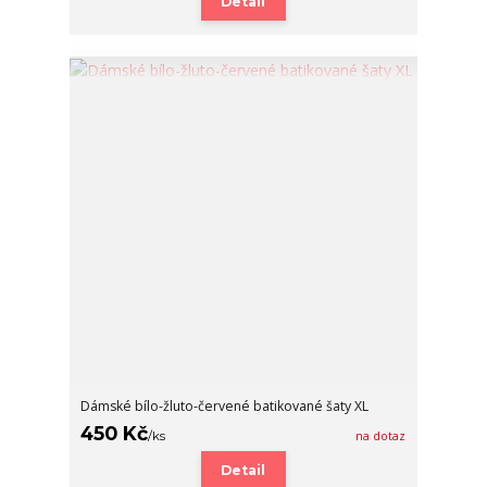
Detail
Dámské bílo-žluto-červené batikované šaty XL
450 Kč
/
ks
na dotaz
Detail