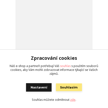
Zpracování cookies
Dívčí bílo-žluto-červené batikované šaty 7/8
Náš e-shop a partneři potřebují Váš
souhlas
s použitím souborů
290 Kč
/
ks
na dotaz
cookies, aby Vám mohli zobrazovat informace týkající se Vašich
zájmů.
Detail
Nastavení
Souhlasím
Souhlas můžete odmítnout
zde
.