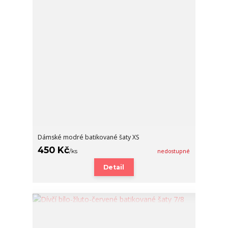
Dámské modré batikované šaty XS
450 Kč
/
ks
nedostupné
Detail