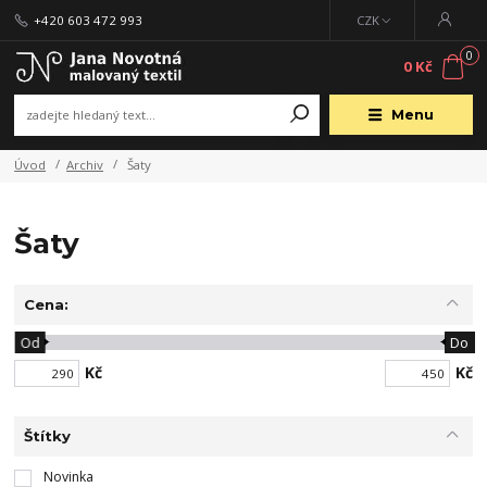
+420 603 472 993
CZK
0
0 Kč
Menu
Úvod
Archiv
Šaty
Šaty
Cena:
Od
Do
Kč
Kč
Štítky
Novinka