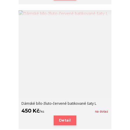
Dámské bílo-žluto-červené batikované šaty L
450 Kč
/
ks
na dotaz
Detail