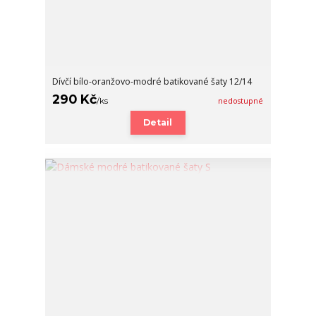
Dívčí bílo-oranžovo-modré batikované šaty 12/14
290 Kč
/
ks
nedostupné
Detail