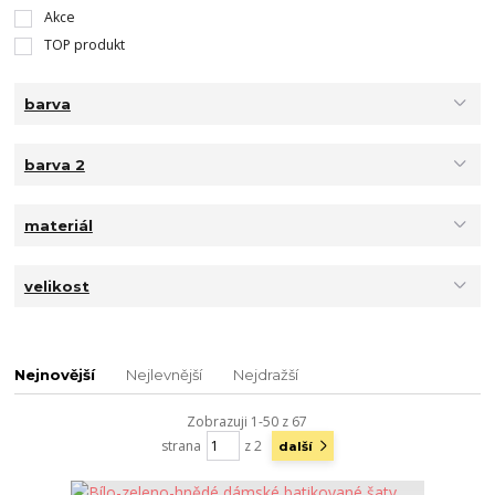
Akce
TOP produkt
barva
barva 2
materiál
velikost
Nejnovější
Nejlevnější
Nejdražší
Zobrazuji 1-50 z 67
strana
z 2
další