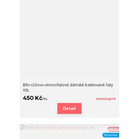
Bílo-růžovo-vínovofialové dámské batikované šaty
XXL
450 Kč
/
ks
nedostupné
Detail
Akce
Novinka