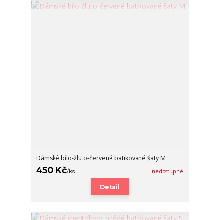
Dámské bílo-žluto-červené batikované šaty M
450 Kč
/
ks
nedostupné
Detail