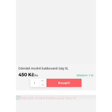
Dámské modré batikované šaty XL
450 Kč
/
ks
skladem 1 ks
Koupit