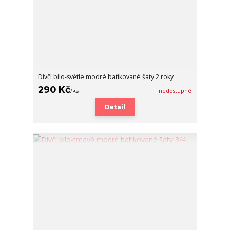
Dívčí bílo-světle modré batikované šaty 2 roky
290 Kč
/
ks
nedostupné
Detail