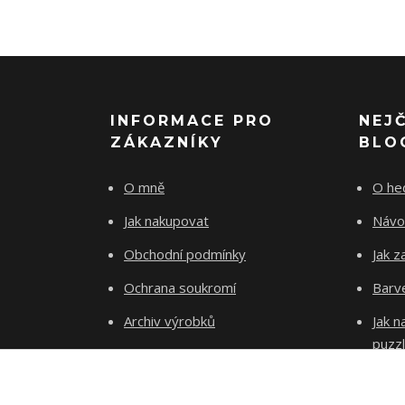
INFORMACE PRO
NEJ
ZÁKAZNÍKY
BLO
O mně
O he
Jak nakupovat
Návo
Obchodní podmínky
Jak z
Ochrana soukromí
Barve
Archiv výrobků
Jak 
puzz
Kontakty
Blog