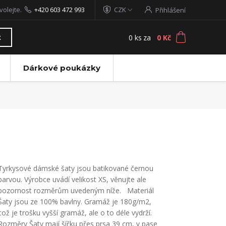
volejte.
+420 603 472 993
CZK
Přihlášení
0
ks
za
0 Kč
t
Dárkové poukázky
Tyrkysové dámské šaty jsou batikované černou
barvou. Výrobce uvádí velikost XS, věnujte ale
pozornost rozměrům uvedeným níže. Materiál
Šaty jsou ze 100% bavlny. Gramáž je 180g/m2,
což je trošku vyšší gramáž, ale o to déle vydrží.
Rozměry Šaty mají šířku přes prsa 39 cm, v pase