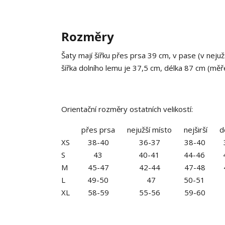
Rozměry
Šaty mají šířku přes prsa 39 cm, v pase (v neju
šířka dolního lemu je 37,5 cm, délka 87 cm (mě
Orientační rozměry ostatních velikostí:
přes prsa nejužší místo nejširší do
XS 38-40 36-37 38-40 35
S 43 40-41 44-46 41-
M 45-47 42-44 47-48 44
L 49-50 47 50-51 4
XL 58-59 55-56 59-60 