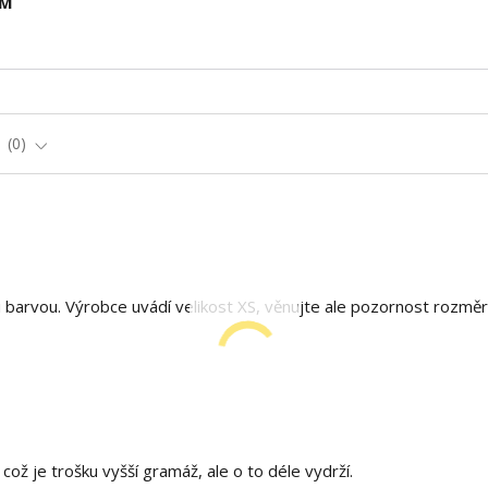
 M
e
0
barvou. Výrobce uvádí velikost XS, věnujte ale pozornost rozm
ž je trošku vyšší gramáž, ale o to déle vydrží.