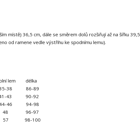
žším místě) 36,5 cm, dále se směrem dolů rozšiřují až na šířku 39,
řeno od ramene vedle výstřihu ke spodnímu lemu).
lní lem délka
-38 86-89
43 90-92
-46 94-98
8 96-97
57 98-100