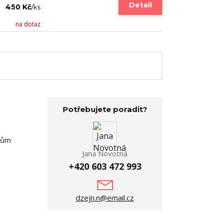
Detail
450 Kč
/
ks
na dotaz
Potřebujete poradit?
ěrům
Jana Novotná
+420 603 472 993
dzejn.n@email.cz