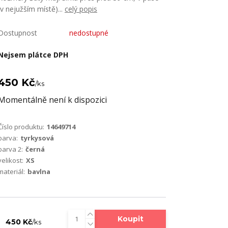
(v nejužším místě)...
celý popis
Dostupnost
nedostupné
Nejsem plátce DPH
450 Kč
/
ks
Momentálně není k dispozici
Číslo produktu:
14649714
barva:
tyrkysová
barva 2:
černá
velikost:
XS
materiál:
bavlna
Koupit
450 Kč
/
ks