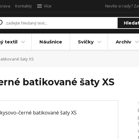
oprava
Kontakty
Více
Nevíte si rady? Za
Hleda
ý textil
Náušnice
Svíčky
Archiv
atikované šaty XS
rné batikované šaty XS