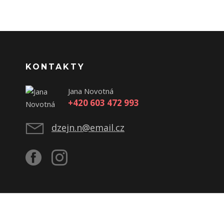
KONTAKTY
Jana Novotná
+420 603 472 993
dzejn.n@email.cz