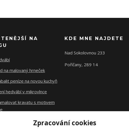
ČTENĚJŠÍ NA
KDE MNE NAJDETE
GU
Nad Sokolovnou 233
dvábí
Poříčany, 289 14
d na malovaný hrneček
abalit peníze na novou kuchyň
ní hedvábí v mikrovlnce
namalovat kravatu s motivem
le
Zpracování cookies
Původní stránky
dzejn.cz