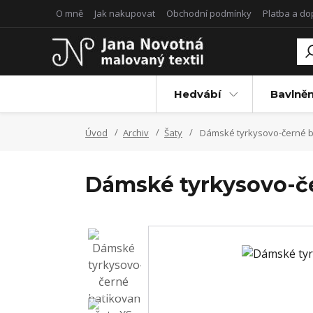
O mně
Jak nakupovat
Obchodní podmínky
Platba a d
Hedvábí
Bavlněn
Úvod
Archiv
Šaty
Dámské tyrkysovo-černé b
Dámské tyrkysovo-če