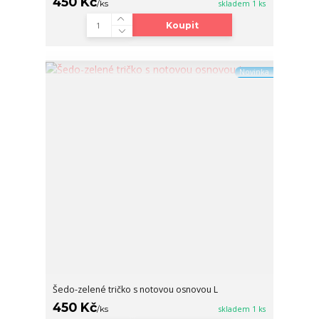
450 Kč
/
ks
skladem 1 ks
Koupit
Novinka
Šedo-zelené tričko s notovou osnovou L
450 Kč
/
ks
skladem 1 ks