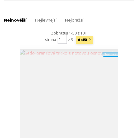
Nejnovější
Nejlevnější
Nejdražší
Zobrazuji 1-50 z 101
strana
z 3
další
Novinka