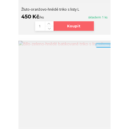
Žluto-oranžovo-hnědé triko s listy L
450 Kč
/
ks
skladem 1 ks
Koupit
Novinka