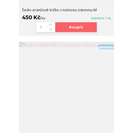
Šedo-oranžové tričko s notovou osnovou M
450 Kč
/
ks
skladem 1 ks
Koupit
Novinka