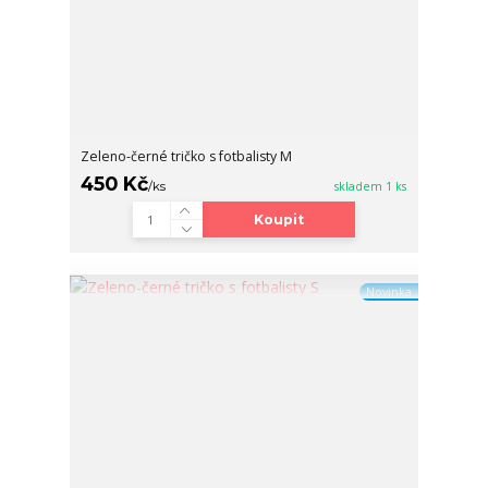
Zeleno-černé tričko s fotbalisty M
450 Kč
/
ks
skladem 1 ks
Koupit
Novinka