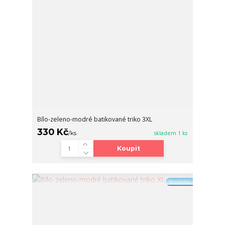
Bílo-zeleno-modré batikované triko 3XL
330 Kč
/
ks
skladem 1 ks
Koupit
Novinka