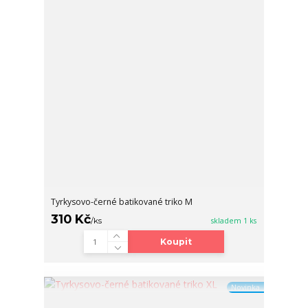
Tyrkysovo-černé batikované triko M
310 Kč
/
ks
skladem 1 ks
Koupit
Novinka