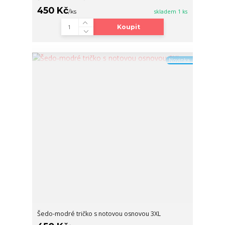
450 Kč
/
ks
skladem 1 ks
Koupit
Novinka
Šedo-modré tričko s notovou osnovou 3XL