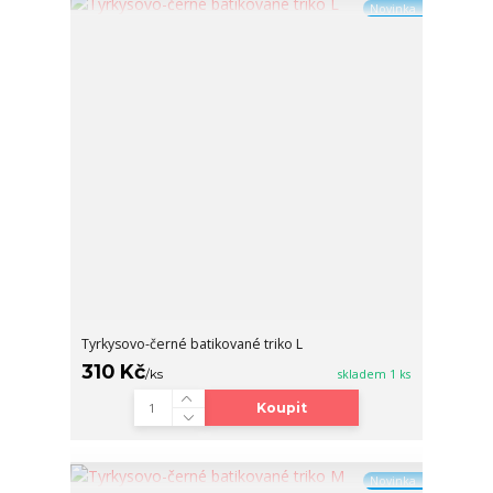
Novinka
Tyrkysovo-černé batikované triko L
310 Kč
/
ks
skladem 1 ks
Koupit
Novinka