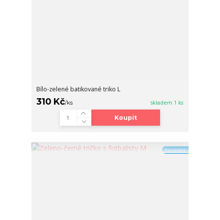
Bílo-zelené batikované triko L
310 Kč
/
ks
skladem 1 ks
Koupit
Novinka