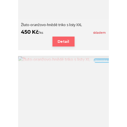
Žluto-oranžovo-hnědé triko s listy XXL
450 Kč
/
ks
skladem
Detail
Novinka