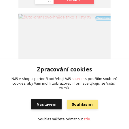
Novinka
Zpracování cookies
Náš e-shop a partneři potřebují Váš
souhlas
s použitím souborů
cookies, aby Vám mohli zobrazovat informace týkající se Vašich
zájmů.
Nastavení
Souhlasím
Žluto-oranžovo-hnědé triko s listy XS
450 Kč
/
ks
skladem 1 ks
Souhlas můžete odmítnout
zde
.
Koupit