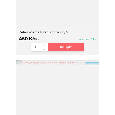
Zeleno-černé tričko s fotbalisty S
450 Kč
/
ks
skladem 1 ks
Koupit
Novinka