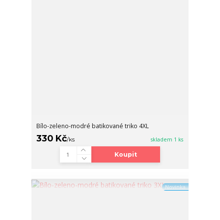
Bílo-zeleno-modré batikované triko 4XL
330 Kč
/
ks
skladem 1 ks
Koupit
Novinka