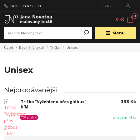
+420 603 472 993
CZK
0
0 Kč
Menu
Úvod
Bavlněný textil
Trička
Unisex
Unisex
Nejprodávanější
Tričko "Vyžehleno přes glóbus" -
333 Kč
1.
bílé
skladem 14 ks
TOP produkt