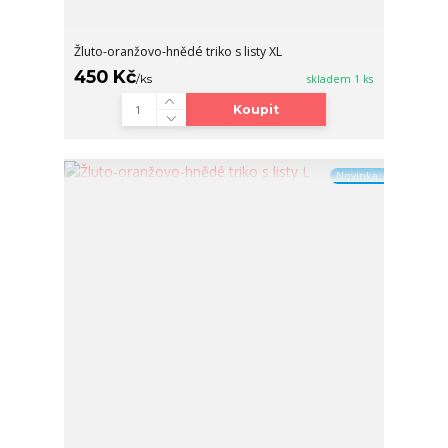
Žluto-oranžovo-hnědé triko s listy XL
450 Kč
/
ks
skladem 1 ks
Koupit
Novinka