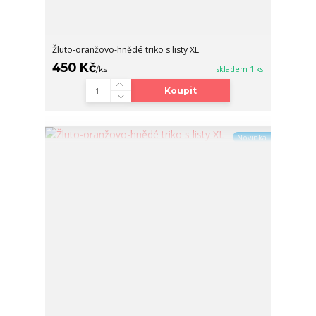
Žluto-oranžovo-hnědé triko s listy XL
450 Kč
/
ks
skladem 1 ks
Koupit
Novinka