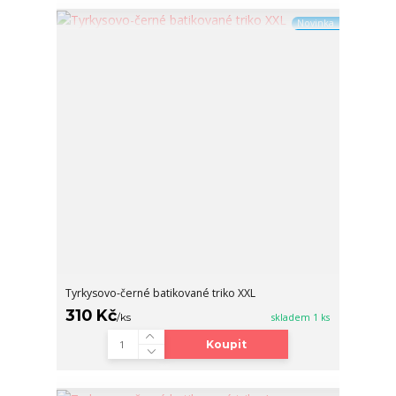
Novinka
Tyrkysovo-černé batikované triko XXL
310 Kč
/
ks
skladem 1 ks
Koupit