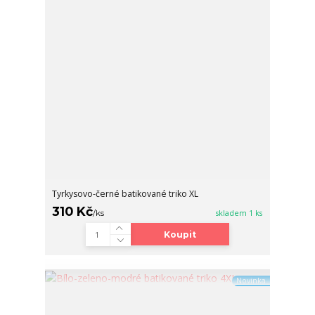
Tyrkysovo-černé batikované triko XL
310 Kč
/
ks
skladem 1 ks
Koupit
Novinka