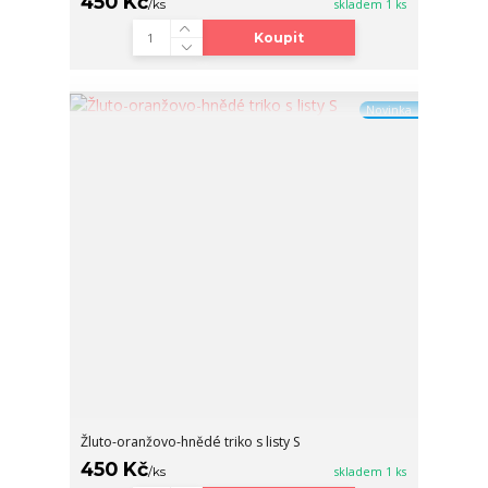
450 Kč
/
ks
skladem 1 ks
Koupit
Novinka
Žluto-oranžovo-hnědé triko s listy S
450 Kč
/
ks
skladem 1 ks