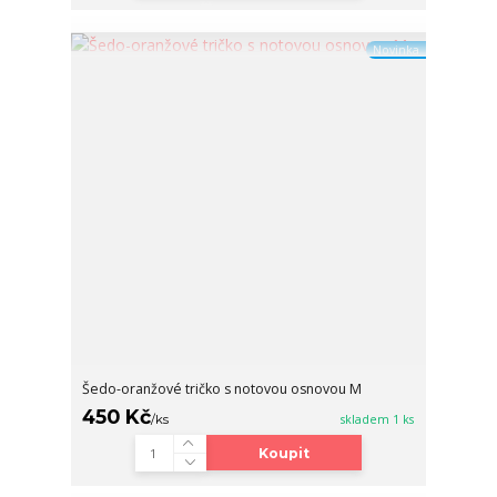
Novinka
Šedo-oranžové tričko s notovou osnovou M
450 Kč
/
ks
skladem 1 ks
Koupit