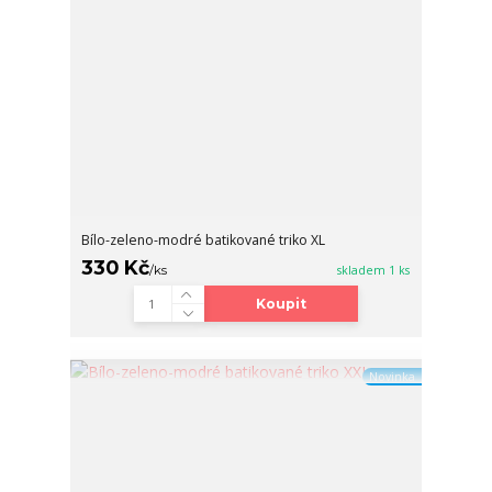
Bílo-zeleno-modré batikované triko XL
330 Kč
/
ks
skladem 1 ks
Koupit
Novinka