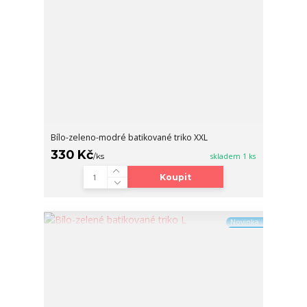
Bílo-zeleno-modré batikované triko XXL
330 Kč
/
ks
skladem 1 ks
Koupit
Novinka