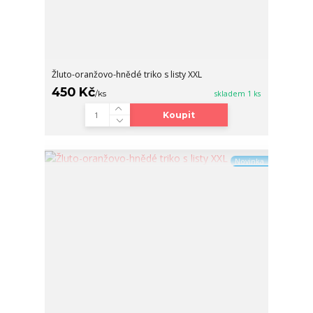
Žluto-oranžovo-hnědé triko s listy XXL
450 Kč
/
ks
skladem 1 ks
Koupit
Novinka