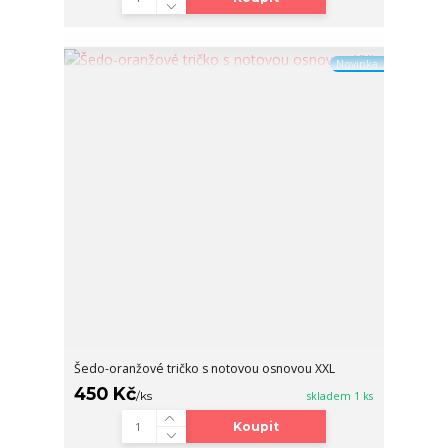
Novinka
Šedo-oranžové tričko s notovou osnovou XXL
450 Kč
/
ks
skladem 1 ks
Koupit