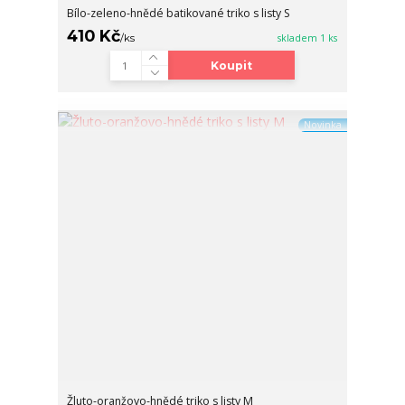
Bílo-zeleno-hnědé batikované triko s listy S
410 Kč
/
ks
skladem 1 ks
Koupit
Novinka
Žluto-oranžovo-hnědé triko s listy M