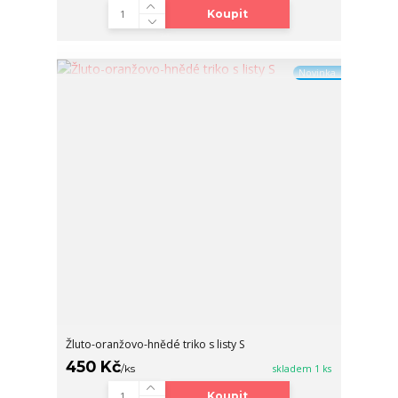
Koupit
Novinka
Žluto-oranžovo-hnědé triko s listy S
450 Kč
/
ks
skladem 1 ks
Koupit