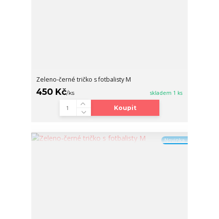
Zeleno-černé tričko s fotbalisty M
450 Kč
/
ks
skladem 1 ks
Koupit
Novinka