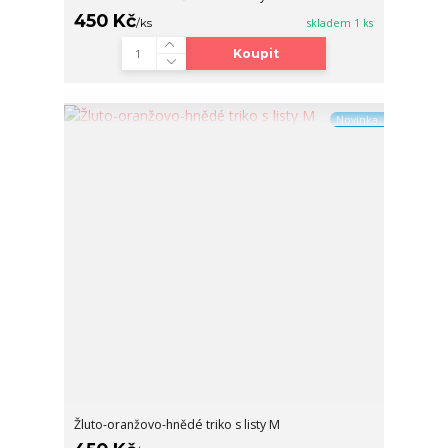
450 Kč
/
ks
skladem 1 ks
Koupit
Novinka
Žluto-oranžovo-hnědé triko s listy M