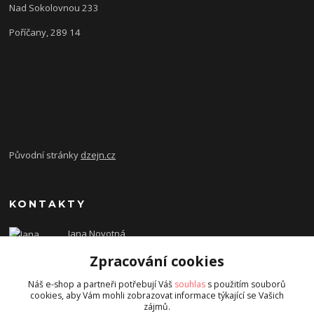
Nad Sokolovnou 233
Poříčany, 289 14
Původní stránky
dzejn.cz
KONTAKTY
Jana Novotná
+420 603 472 993
Zpracování cookies
dzejn.n@email.cz
Náš e-shop a partneři potřebují Váš
souhlas
s použitím souborů
cookies, aby Vám mohli zobrazovat informace týkající se Vašich
zájmů.