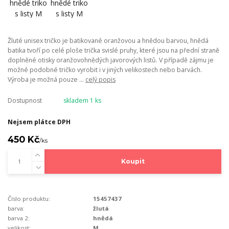
Žluté unisex tričko je batikované oranžovou a hnědou barvou, hnědá
batika tvoří po celé ploše trička svislé pruhy, které jsou na přední straně
doplněné otisky oranžovohnědých javorových listů. V případě zájmu je
možné podobné tričko vyrobit i v jiných velikostech nebo barvách.
Výroba je možná pouze ...
celý popis
Dostupnost
skladem 1 ks
Nejsem plátce DPH
450 Kč
/
ks
Koupit
Číslo produktu:
15457437
barva:
žlutá
barva 2:
hnědá
velikost:
M