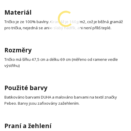
Materiál
Tričko je ze 100% bavlny. Gramáž je 160g/m2, což je běžná gramáž
pro trička, nejedná se ani o slabý hadřík, ani není příliš teplé.
Rozměry
Tričko má šířku 47,5 cm a délku 69 cm (měřeno od ramene vedle
výstřihu)
Použité barvy
Batikováno barvami DUHA a malováno barvami na textil značky
Pebeo. Barvy jsou zafixovány zažehlením.
Praní a žehlení