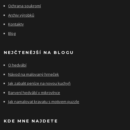
Ochrana soukromí
Archiv výrobků
Kontakty
Blog
NEJČTENĚJŠÍ NA BLOGU
O hedvábí
Návod na malovaný hrneček
Jak zabalit peníze na novou kuchyň
Barvení hedvábí v mikrovlnce
Jak namalovat kravatu s motivem puzzle
KDE MNE NAJDETE