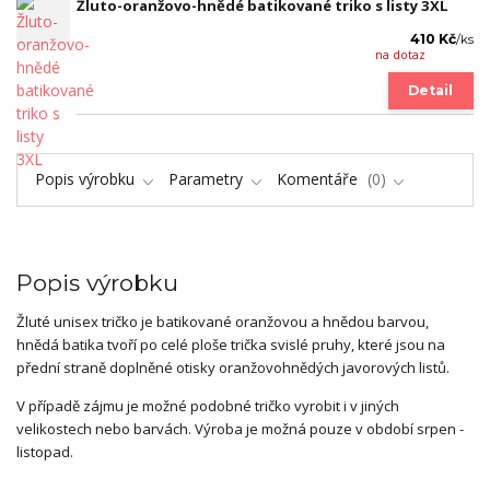
Žluto-oranžovo-hnědé batikované triko s listy 3XL
410 Kč
/
ks
na dotaz
Detail
Popis výrobku
Parametry
Komentáře
0
Popis výrobku
Žluté unisex tričko je batikované oranžovou a hnědou barvou,
hnědá batika tvoří po celé ploše trička svislé pruhy, které jsou na
přední straně doplněné otisky oranžovohnědých javorových listů.
V případě zájmu je možné podobné tričko vyrobit i v jiných
velikostech nebo barvách. Výroba je možná pouze v období srpen -
listopad.