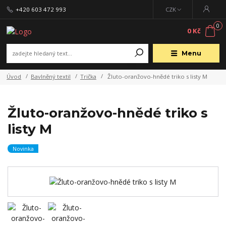
+420 603 472 993
CZK
0
0 Kč
Menu
Úvod
Bavlněný textil
Trička
Žluto-oranžovo-hnědé triko s listy M
Žluto-oranžovo-hnědé triko s
listy M
Novinka