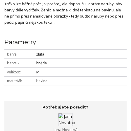
Tričko lze běžně prát (i v pračce), ale doporučuji obrátit naruby, aby
barvy déle vydržely. Žehlit je možné klidně teplotou na bavlnu, ale
ne přímo přes namalované obrázky - tedy buďto naruby nebo přes
pečící papír či nějakou textilii.
Parametry
barva
žlutá
barva 2
hnědá
velikost
M
materiál
bavlna
Potřebujete poradit?
Jana Novotná