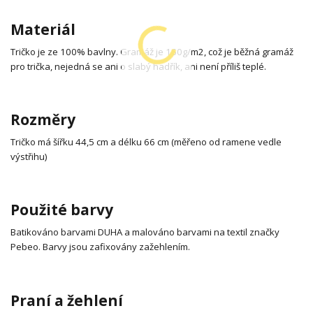
Materiál
Tričko je ze 100% bavlny. Gramáž je 160g/m2, což je běžná gramáž
pro trička, nejedná se ani o slabý hadřík, ani není příliš teplé.
Rozměry
Tričko má šířku 44,5 cm a délku 66 cm (měřeno od ramene vedle
výstřihu)
Použité barvy
Batikováno barvami DUHA a malováno barvami na textil značky
Pebeo. Barvy jsou zafixovány zažehlením.
Praní a žehlení