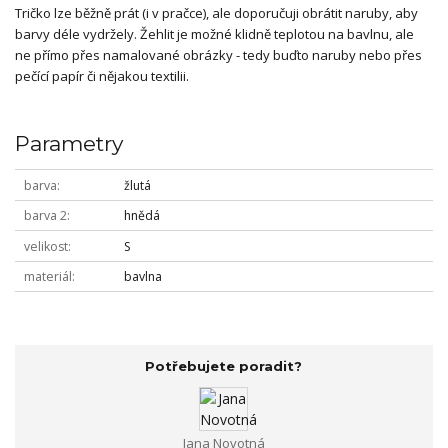
Tričko lze běžně prát (i v pračce), ale doporučuji obrátit naruby, aby
barvy déle vydržely. Žehlit je možné klidně teplotou na bavlnu, ale
ne přímo přes namalované obrázky - tedy buďto naruby nebo přes
pečící papír či nějakou textilii.
Parametry
barva
žlutá
barva 2
hnědá
velikost
S
materiál
bavlna
Potřebujete poradit?
Jana Novotná