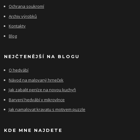
Ochrana soukromí
Archiv výrobků
Kontakty
Blog
NEJČTENĚJŠÍ NA BLOGU
O hedvábí
Návod na malovaný hrneček
Jak zabalit peníze na novou kuchyň
Barvení hedvábí v mikrovlnce
Jak namalovat kravatu s motivem puzzle
KDE MNE NAJDETE