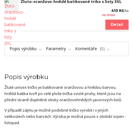
Žluto-oranžovo-hnědé batikované triko s listy 3XL
410 Kč
/
ks
na dotaz
Detail
Popis výrobku
Parametry
Komentáře
0
Popis výrobku
Žluté unisex tričko je batikované oranžovou a hnědou barvou,
hnědá batika tvoří po celé ploše trička svislé pruhy, které jsou na
přední straně doplněné otisky oranžovohnědých javorových listů.
V případě zájmu je možné podobné tričko vyrobit i v jiných
velikostech nebo barvách. Výroba je možná pouze v období srpen -
listopad.