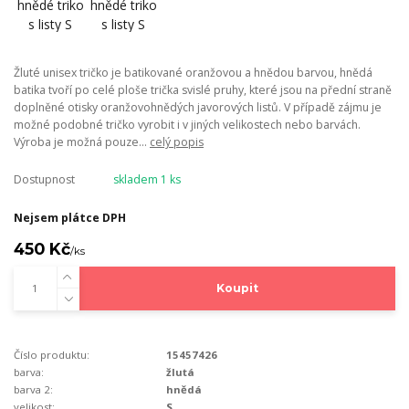
Žluté unisex tričko je batikované oranžovou a hnědou barvou, hnědá
batika tvoří po celé ploše trička svislé pruhy, které jsou na přední straně
doplněné otisky oranžovohnědých javorových listů. V případě zájmu je
možné podobné tričko vyrobit i v jiných velikostech nebo barvách.
Výroba je možná pouze...
celý popis
Dostupnost
skladem 1 ks
Nejsem plátce DPH
450 Kč
/
ks
Koupit
Číslo produktu:
15457426
barva:
žlutá
barva 2:
hnědá
velikost:
S