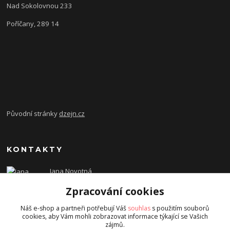
Nad Sokolovnou 233
Poříčany, 289 14
Původní stránky
dzejn.cz
KONTAKTY
Jana Novotná
+420 603 472 993
Zpracování cookies
dzejn.n@email.cz
Náš e-shop a partneři potřebují Váš
souhlas
s použitím souborů
cookies, aby Vám mohli zobrazovat informace týkající se Vašich
zájmů.