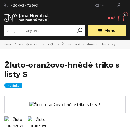
+420 603 472 993
CZK
0
0 Kč
Menu
Úvod
Bavlněný textil
Trička
Žluto-oranžovo-hnědé triko s listy S
Žluto-oranžovo-hnědé triko s
listy S
Novinka