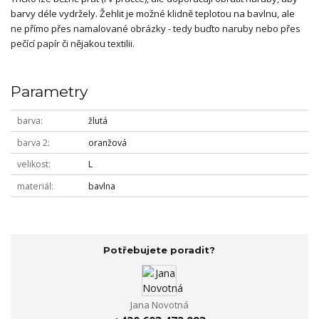
barvy déle vydržely. Žehlit je možné klidně teplotou na bavlnu, ale
ne přímo přes namalované obrázky - tedy buďto naruby nebo přes
pečící papír či nějakou textilii.
Parametry
barva
žlutá
barva 2
oranžová
velikost
L
materiál
bavlna
Potřebujete poradit?
Jana Novotná