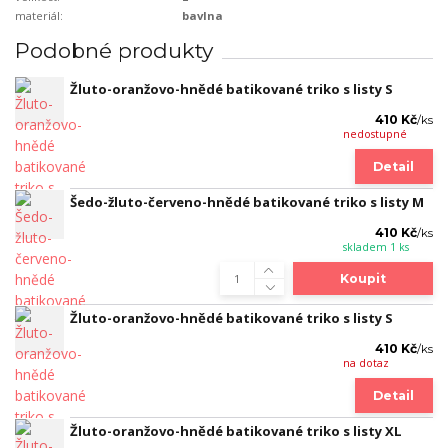
materiál:
bavlna
Podobné produkty
Žluto-oranžovo-hnědé batikované triko s listy S
410 Kč
/
ks
nedostupné
Detail
Šedo-žluto-červeno-hnědé batikované triko s listy M
410 Kč
/
ks
skladem 1 ks
Koupit
Žluto-oranžovo-hnědé batikované triko s listy S
410 Kč
/
ks
na dotaz
Detail
Žluto-oranžovo-hnědé batikované triko s listy XL