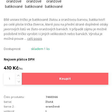
Bílé unisex tričko je batikované žlutou a oranžovou barvou, batika tvoří
po celé ploše trička čtverce, které jsou na přední straně doplněné otisky
javorových listů ve žluto-oranžových barvách. V případě zájmu je možné
podobné tričko vyrobit i v jiných velikostech nebo barvách. Výroba je
možná pouze ...
celý popis
Dostupnost
skladem 1 ks
Nejsem plátce DPH
410 Kč
/
ks
Koupit
Číslo produktu:
7460366
barva:
žlutá
barva 2:
oranžová
velikost:
L