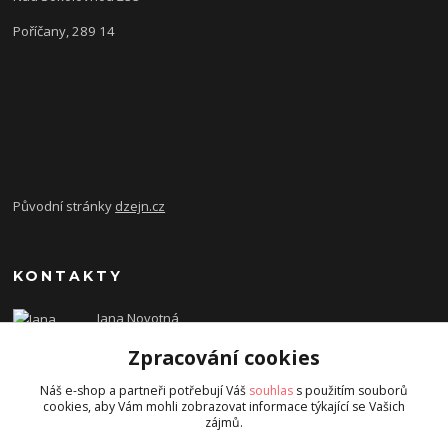
Poříčany, 289 14
Původní stránky
dzejn.cz
KONTAKTY
Jana Novotná
+420 603 472 993
Zpracování cookies
dzejn.n@email.cz
Náš e-shop a partneři potřebují Váš
souhlas
s použitím souborů
cookies, aby Vám mohli zobrazovat informace týkající se Vašich
zájmů.