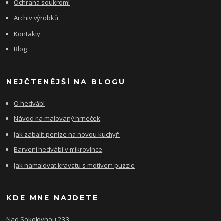
Ochrana soukromí
Archiv výrobků
Kontakty
Blog
NEJČTENĚJŠÍ NA BLOGU
O hedvábí
Návod na malovaný hrneček
Jak zabalit peníze na novou kuchyň
Barvení hedvábí v mikrovlnce
Jak namalovat kravatu s motivem puzzle
KDE MNE NAJDETE
Nad Sokolovnou 233