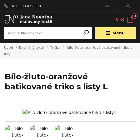
+420 603 472 993
CZK
0
0 Kč
Menu
Úvod
Bavlněný textil
Trička
Bílo-žluto-oranžové batikované triko s
listy L
Bílo-žluto-oranžové
batikované triko s listy L