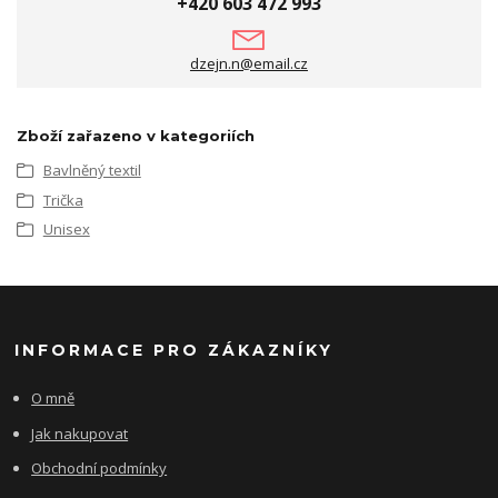
+420 603 472 993
dzejn.n@email.cz
Zboží zařazeno v kategoriích
Bavlněný textil
Trička
Unisex
INFORMACE PRO ZÁKAZNÍKY
O mně
Jak nakupovat
Obchodní podmínky