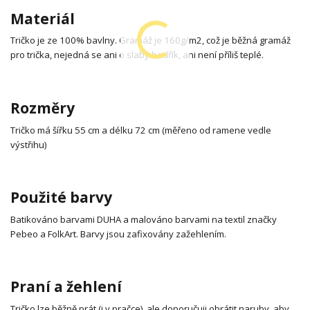
Materiál
Tričko je ze 100% bavlny. Gramáž je 160g/m2, což je běžná gramáž
pro trička, nejedná se ani o slabý hadřík, ani není příliš teplé.
Rozměry
Tričko má šířku 55 cm a délku 72 cm (měřeno od ramene vedle
výstřihu)
Použité barvy
Batikováno barvami DUHA a malováno barvami na textil značky
Pebeo a FolkArt. Barvy jsou zafixovány zažehlením.
Praní a žehlení
Tričko lze běžně prát (i v pračce), ale doporučuji obrátit naruby, aby