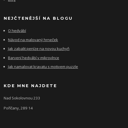
NEJČTENĚJŠÍ NA BLOGU
O hedvábí
Návod na malovaný hrneček
Jak zabalit peníze na novou kuchyň
Barvení hedvábí v mikrovlnce
Jak namalovat kravatu s motivem puzzle
KDE MNE NAJDETE
Nad Sokolovnou 233
Poříčany, 289 14