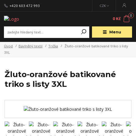
+420 603 472 993
CZK
0
0 Kč
Menu
Úvod
Bavlněný textil
Trička
Žluto-oranžové batikované triko s listy
3XL
Žluto-oranžové batikované
triko s listy 3XL