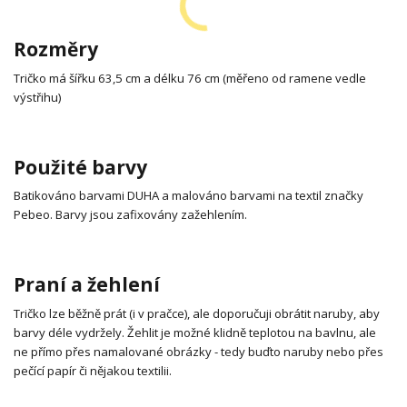
Rozměry
Tričko má šířku 63,5 cm a délku 76 cm (měřeno od ramene vedle
výstřihu)
Použité barvy
Batikováno barvami DUHA a malováno barvami na textil značky
Pebeo. Barvy jsou zafixovány zažehlením.
Praní a žehlení
Tričko lze běžně prát (i v pračce), ale doporučuji obrátit naruby, aby
barvy déle vydržely. Žehlit je možné klidně teplotou na bavlnu, ale
ne přímo přes namalované obrázky - tedy buďto naruby nebo přes
pečící papír či nějakou textilii.