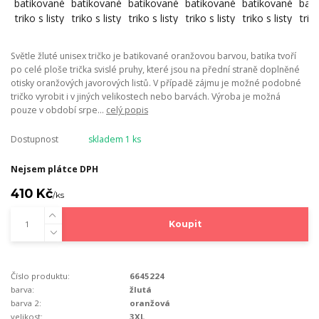
Světle žluté unisex tričko je batikované oranžovou barvou, batika tvoří
po celé ploše trička svislé pruhy, které jsou na přední straně doplněné
otisky oranžových javorových listů. V případě zájmu je možné podobné
tričko vyrobit i v jiných velikostech nebo barvách. Výroba je možná
pouze v období srpe...
celý popis
Dostupnost
skladem 1 ks
Nejsem plátce DPH
410 Kč
/
ks
Koupit
Číslo produktu:
6645224
barva:
žlutá
barva 2:
oranžová
velikost:
3XL