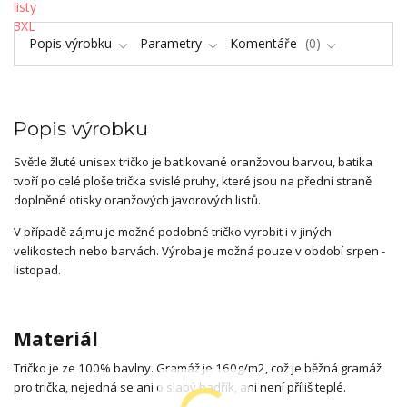
Popis výrobku
Parametry
Komentáře
0
Popis výrobku
Světle žluté unisex tričko je batikované oranžovou barvou, batika
tvoří po celé ploše trička svislé pruhy, které jsou na přední straně
doplněné otisky oranžových javorových listů.
V případě zájmu je možné podobné tričko vyrobit i v jiných
velikostech nebo barvách. Výroba je možná pouze v období srpen -
listopad.
Materiál
Tričko je ze 100% bavlny. Gramáž je 160g/m2, což je běžná gramáž
pro trička, nejedná se ani o slabý hadřík, ani není příliš teplé.