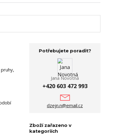
Potřebujete poradit?
 pruhy,
Jana Novotná
+420 603 472 993
období
dzejn.n@email.cz
Zboží zařazeno v
kategoriích