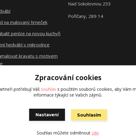
Nad Sokolovnou 233
dvábí
Poříčany, 289 14
d na malovaný hrneček
abalit peníze na novou kuchyň
ní hedvábí v mikrovlnce
namalovat kravatu s motivem
le
Zpracování cookies
Původní stránky
dzejn.cz
rtneři potřebují Váš
souhlas
s použitím souborů cookies, aby Vám m
informace týkající se Vašich zájmů.
Nastavení
Souhlasím
Vytvořeno na
Eshop-rychle.cz
Souhlas můžete odmítnout
zde
.