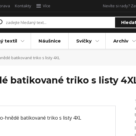
oprava
Kontakty
Více
Nevíte si rady? Za
Hleda
ý textil
Náušnice
Svíčky
Archiv
nědé batikované triko s listy 4XL
 batikované triko s listy 4X