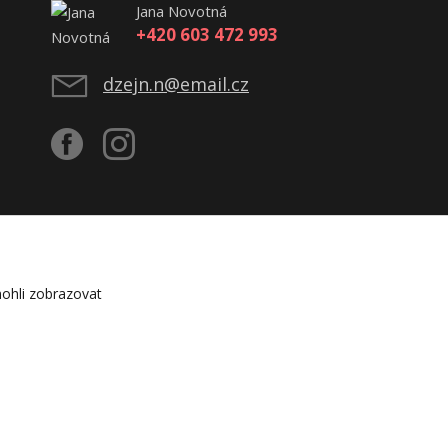
Jana Novotná
+420 603 472 993
dzejn.n@email.cz
ohli zobrazovat