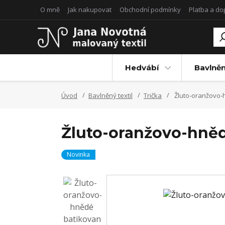
O mně
Jak nakupovat
Obchodní podmínky
Platba a d
Hedvábí
Bavlněn
Úvod
Bavlněný textil
Trička
Žluto-oranžovo-h
Žluto-oranžovo-hnědé
Novinka