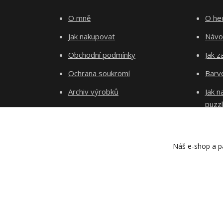
O mně
O he
Jak nakupovat
Návo
Obchodní podmínky
Jak z
Ochrana soukromí
Barve
Archiv výrobků
Jak 
puzz
Kontakty
Blog
Náš e-shop a pa