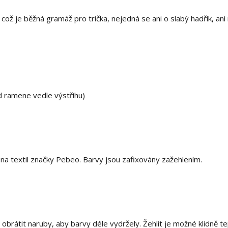
ož je běžná gramáž pro trička, nejedná se ani o slabý hadřík, ani 
d ramene vedle výstřihu)
 textil značky Pebeo. Barvy jsou zafixovány zažehlením.
i obrátit naruby, aby barvy déle vydržely. Žehlit je možné klidně t