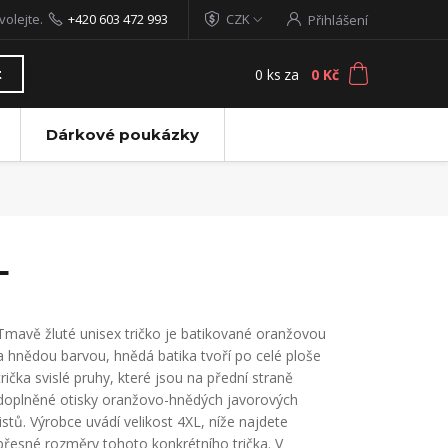
volejte.
+420 603 472 993
CZK
Přihlášení
0
ks
za
0 Kč
t
Dárkové poukázky
L
Tmavě žluté unisex tričko je batikované oranžovou
a hnědou barvou, hnědá batika tvoří po celé ploše
trička svislé pruhy, které jsou na přední straně
doplněné otisky oranžovo-hnědých javorových
listů. Výrobce uvádí velikost 4XL, níže najdete
přesné rozměry tohoto konkrétního trička. V