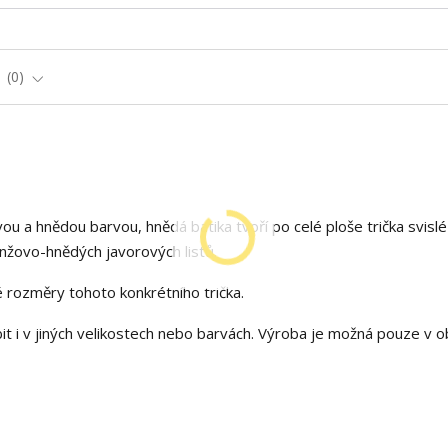
e
0
ou a hnědou barvou, hnědá batika tvoří po celé ploše trička svislé
anžovo-hnědých javorových listů.
é rozměry tohoto konkrétního trička.
t i v jiných velikostech nebo barvách. Výroba je možná pouze v 