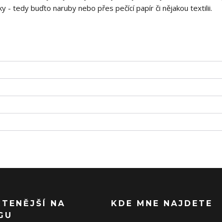
 - tedy buďto naruby nebo přes pečící papír či nějakou textilii.
ČTENĚJŠÍ NA
KDE MNE NAJDETE
GU