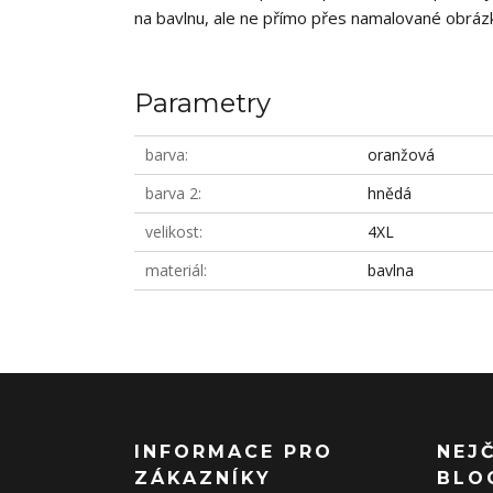
na bavlnu, ale ne přímo přes namalované obrázky
Parametry
barva
oranžová
barva 2
hnědá
velikost
4XL
materiál
bavlna
INFORMACE PRO
NEJ
ZÁKAZNÍKY
BLO