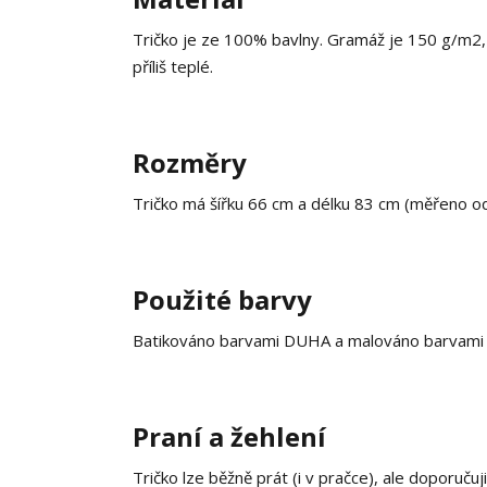
Tričko je ze 100% bavlny. Gramáž je 150 g/m2, c
příliš teplé.
Rozměry
Tričko má šířku 66 cm a délku 83 cm (měřeno o
Použité barvy
Batikováno barvami DUHA a malováno barvami na
Praní a žehlení
Tričko lze běžně prát (i v pračce), ale doporučuj