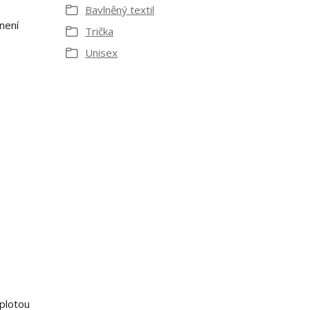
Bavlněný textil
není
Trička
Unisex
eplotou