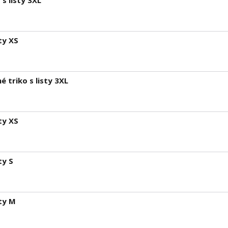
s listy 3XL
ty XS
 triko s listy 3XL
ty XS
ty S
sty M