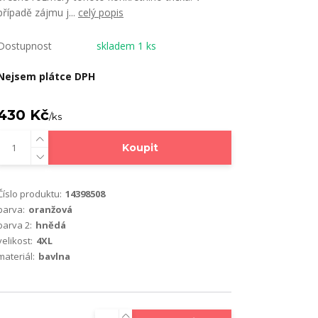
případě zájmu j...
celý popis
Dostupnost
skladem 1 ks
Nejsem plátce DPH
430 Kč
/
ks
Koupit
Číslo produktu:
14398508
barva:
oranžová
barva 2:
hnědá
velikost:
4XL
materiál:
bavlna