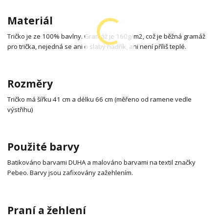
Materiál
Tričko je ze 100% bavlny. Gramáž je 160g/m2, což je běžná gramáž
pro trička, nejedná se ani o slabý hadřík, ani není příliš teplé.
Rozměry
Tričko má šířku 41 cm a délku 66 cm (měřeno od ramene vedle
výstřihu)
Použité barvy
Batikováno barvami DUHA a malováno barvami na textil značky
Pebeo. Barvy jsou zafixovány zažehlením.
Praní a žehlení