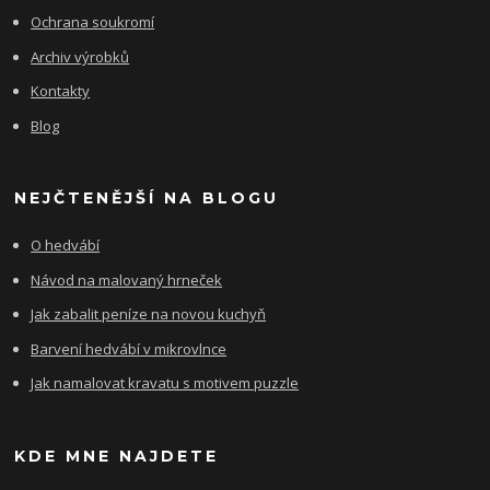
Ochrana soukromí
Archiv výrobků
Kontakty
Blog
NEJČTENĚJŠÍ NA BLOGU
O hedvábí
Návod na malovaný hrneček
Jak zabalit peníze na novou kuchyň
Barvení hedvábí v mikrovlnce
Jak namalovat kravatu s motivem puzzle
KDE MNE NAJDETE