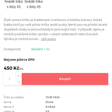
Žluté unisex tričko je batikované oranžovou a hnědou barvou, hnědá
batika tvoří po celé ploše trička svislé pruhy, které jsou na přední straně
doplněné otisky oranžovohnědých javorových listů. V případě zájmu je
možné podobné tričko vyrobit i v jiných velikostech nebo barvách.
Výroba je možná pouze...
celý popis
Dostupnost
skladem 1 ks
Nejsem plátce DPH
450 Kč
/
ks
Koupit
Číslo produktu:
15457424
barva:
žlutá
barva 2:
hnědá
velikost:
XS