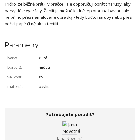
Tričko lze běžně prát (i v pračce), ale doporučuji obrátit naruby, aby
barvy déle vydržely. Žehlit je možné klidně teplotou na bavlnu, ale
ne přímo přes namalované obrázky - tedy buďto naruby nebo přes
pečící papír či nějakou textilii.
Parametry
barva
žlutá
barva 2
hnědá
velikost
XS
materiál
bavlna
Potřebujete poradit?
Jana Novotná