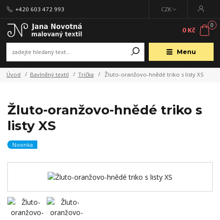
+420 603 472 993
CZK
0
0 Kč
Menu
Úvod
Bavlněný textil
Trička
Žluto-oranžovo-hnědé triko s listy XS
Žluto-oranžovo-hnědé triko s
listy XS
Novinka