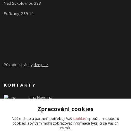
Nad Sokolovnou 233
Poříčany, 289 14
Původní stránky
dzejn.cz
KONTAKTY
Jana Novotná
+420 603 472 993
Zpracování cookies
dzejn.n@email.cz
Náš e-shop a partneři potřebují Váš
souhlas
s použitím souborů
cookies, aby Vám mohli zobrazovat informace týkající se Vašich
zájmů.