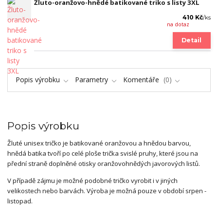
Žluto-oranžovo-hnědé batikované triko s listy 3XL
410 Kč
/
ks
na dotaz
Detail
Popis výrobku
Parametry
Komentáře
0
Popis výrobku
Žluté unisex tričko je batikované oranžovou a hnědou barvou,
hnědá batika tvoří po celé ploše trička svislé pruhy, které jsou na
přední straně doplněné otisky oranžovohnědých javorových listů.
V případě zájmu je možné podobné tričko vyrobit i v jiných
velikostech nebo barvách. Výroba je možná pouze v období srpen -
listopad.