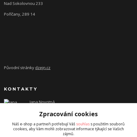
Nad Sokolovnou 233
Poříčany, 289 14
Původní stránky
dzejn.cz
KONTAKTY
Jana Novotná
+420 603 472 993
Zpracování cookies
dzejn.n@email.cz
Náš e-shop a partneři potřebují Váš
souhlas
s použitím souborů
cookies, aby Vám mohli zobrazovat informace týkající se Vašich
zájmů.