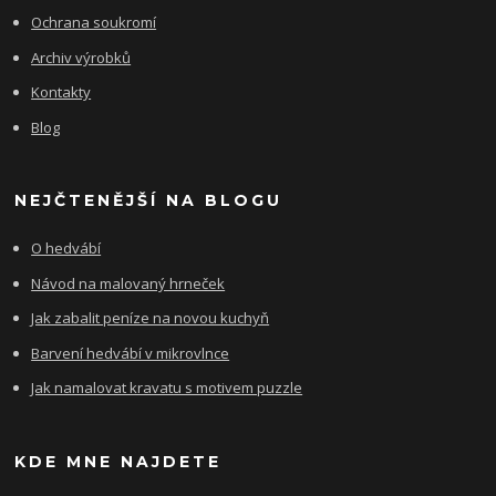
Ochrana soukromí
Archiv výrobků
Kontakty
Blog
NEJČTENĚJŠÍ NA BLOGU
O hedvábí
Návod na malovaný hrneček
Jak zabalit peníze na novou kuchyň
Barvení hedvábí v mikrovlnce
Jak namalovat kravatu s motivem puzzle
KDE MNE NAJDETE