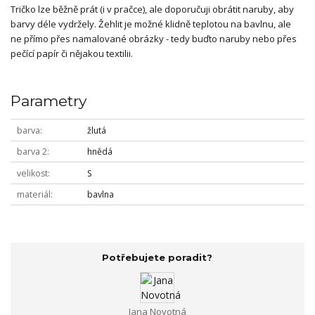
Tričko lze běžně prát (i v pračce), ale doporučuji obrátit naruby, aby
barvy déle vydržely. Žehlit je možné klidně teplotou na bavlnu, ale
ne přímo přes namalované obrázky - tedy buďto naruby nebo přes
pečící papír či nějakou textilii.
Parametry
barva
žlutá
barva 2
hnědá
velikost
S
materiál
bavlna
Potřebujete poradit?
Jana Novotná