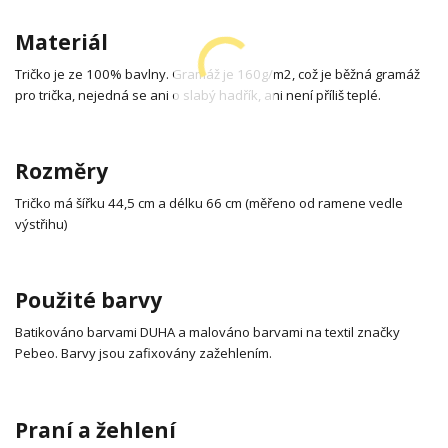
Materiál
Tričko je ze 100% bavlny. Gramáž je 160g/m2, což je běžná gramáž
pro trička, nejedná se ani o slabý hadřík, ani není příliš teplé.
Rozměry
Tričko má šířku 44,5 cm a délku 66 cm (měřeno od ramene vedle
výstřihu)
Použité barvy
Batikováno barvami DUHA a malováno barvami na textil značky
Pebeo. Barvy jsou zafixovány zažehlením.
Praní a žehlení