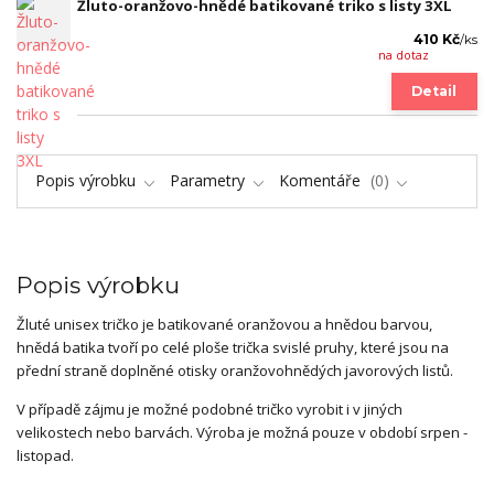
Žluto-oranžovo-hnědé batikované triko s listy 3XL
410 Kč
/
ks
na dotaz
Detail
Popis výrobku
Parametry
Komentáře
0
Popis výrobku
Žluté unisex tričko je batikované oranžovou a hnědou barvou,
hnědá batika tvoří po celé ploše trička svislé pruhy, které jsou na
přední straně doplněné otisky oranžovohnědých javorových listů.
V případě zájmu je možné podobné tričko vyrobit i v jiných
velikostech nebo barvách. Výroba je možná pouze v období srpen -
listopad.