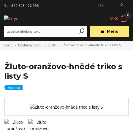
+420 603 472 993
CZK
0
0 Kč
Menu
Úvod
Bavlněný textil
Trička
Žluto-oranžovo-hnědé triko s listy S
Žluto-oranžovo-hnědé triko s
listy S
Novinka