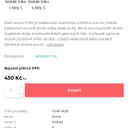
Žluté unisex tričko je batikované oranžovou a hnědou barvou, hnědá
batika tvoří po celé ploše trička svislé pruhy, které jsou na přední straně
doplněné otisky oranžovohnědých javorových listů. V případě zájmu je
možné podobné tričko vyrobit i v jiných velikostech nebo barvách.
Výroba je možná pouze...
celý popis
Dostupnost
skladem 1 ks
Nejsem plátce DPH
450 Kč
/
ks
Koupit
Číslo produktu:
15457428
barva:
žlutá
barva 2:
hnědá
velikost:
S