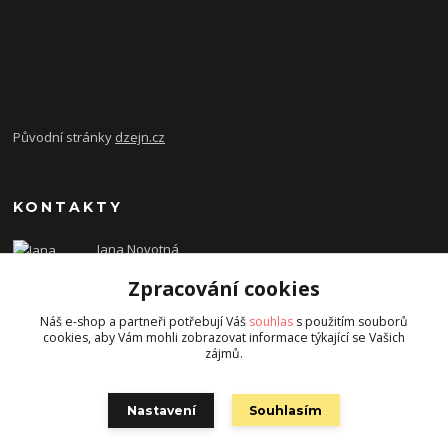
Původní stránky
dzejn.cz
KONTAKTY
Jana Novotná
+420 603 472 993
Zpracování cookies
dzejn.n@email.cz
Náš e-shop a partneři potřebují Váš
souhlas
s použitím souborů
cookies, aby Vám mohli zobrazovat informace týkající se Vašich
zájmů.
Nastavení
Souhlasím