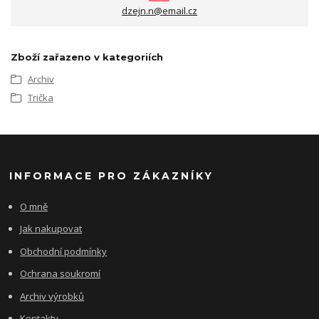
dzejn.n@email.cz
Zboží zařazeno v kategoriích
Archiv
Trička
INFORMACE PRO ZÁKAZNÍKY
O mně
Jak nakupovat
Obchodní podmínky
Ochrana soukromí
Archiv výrobků
Kontakty