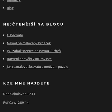
Blog
NEJČTENĚJŠÍ NA BLOGU
O hedvábí
Návod na malovaný hrneček
Jak zabalit peníze na novou kuchyň
Barvení hedvábí v mikrovlnce
Jak namalovat kravatu s motivem puzzle
KDE MNE NAJDETE
Nad Sokolovnou 233
Poříčany, 289 14