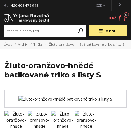
+420 603 472 993
CZK
0
0 Kč
Menu
Úvod
Archiv
Trička
Žluto-oranžovo-hnědé batikované triko s listy S
Žluto-oranžovo-hnědé
batikované triko s listy S