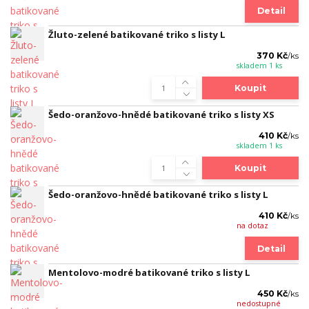
Detail
Žluto-zelené batikované triko s listy L
370 Kč
/
ks
skladem 1 ks
Koupit
Šedo-oranžovo-hnědé batikované triko s listy XS
410 Kč
/
ks
skladem 1 ks
Koupit
Šedo-oranžovo-hnědé batikované triko s listy L
410 Kč
/
ks
na dotaz
Detail
Mentolovo-modré batikované triko s listy L
450 Kč
/
ks
nedostupné