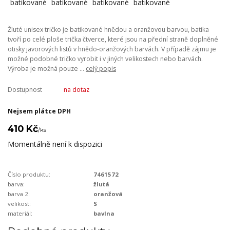
Žluté unisex tričko je batikované hnědou a oranžovou barvou, batika
tvoří po celé ploše trička čtverce, které jsou na přední straně doplněné
otisky javorových listů v hnědo-oranžových barvách. V případě zájmu je
možné podobné tričko vyrobit i v jiných velikostech nebo barvách.
Výroba je možná pouze ...
celý popis
Dostupnost
na dotaz
Nejsem plátce DPH
410 Kč
/
ks
Momentálně není k dispozici
Číslo produktu:
7461572
barva:
žlutá
barva 2:
oranžová
velikost:
S
materiál:
bavlna