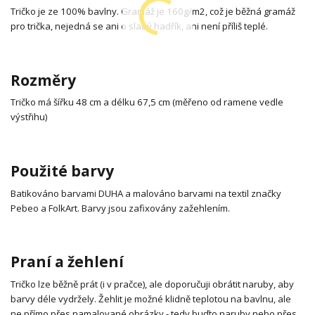
Tričko je ze 100% bavlny. Gramáž je 160g/m2, což je běžná gramáž
pro trička, nejedná se ani o slabý hadřík, ani není příliš teplé.
Rozměry
Tričko má šířku 48 cm a délku 67,5 cm (měřeno od ramene vedle
výstřihu)
Použité barvy
Batikováno barvami DUHA a malováno barvami na textil značky
Pebeo a FolkArt. Barvy jsou zafixovány zažehlením.
Praní a žehlení
Tričko lze běžně prát (i v pračce), ale doporučuji obrátit naruby, aby
barvy déle vydržely. Žehlit je možné klidně teplotou na bavlnu, ale
ne přímo přes namalované obrázky - tedy buďto naruby nebo přes