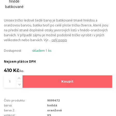
Unisex tričko ledově šedé barvy je batikované tmavě hnědou a
oranžovou barvou, batika tvoří po celé ploše trička čtverce, které jsou
na přední straně doplněné otisky javorových listů v hnědo-oranžových
barvách. V případě zájmu je možné podobné tričko vyrobit i v jiných
velikostech nebo barvách. Výr...
celý popis
Dostupnost
skladem 1 ks
Nejsem plátce DPH
410 Kč
/
ks
Koupit
Číslo produktu:
9099472
barva:
hnědá
barva 2:
oranžová
velikost:
XS