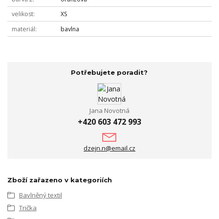
velikost
XS
materiál
bavlna
Potřebujete poradit?
Jana Novotná
+420 603 472 993
dzejn.n@email.cz
Zboží zařazeno v kategoriích
Bavlněný textil
Trička