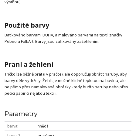
výstřihu)
Použité barvy
Batikováno barvami DUHA, a malováno barvami na textil značky
Pebeo a FolkArt. Barvy jsou zafixovány zažehlením.
Praní a žehlení
Tričko lze běžně prát (i v pračce), ale doporučuji obrátit naruby, aby
barvy déle vydržely. Žehlit je možné klidně teplotou na bavlnu, ale
ne přímo přes namalované obrázky - tedy buďto naruby nebo přes
pečící papír či nějakou textilii.
Parametry
barva
hnědá
barva 2
oranžová