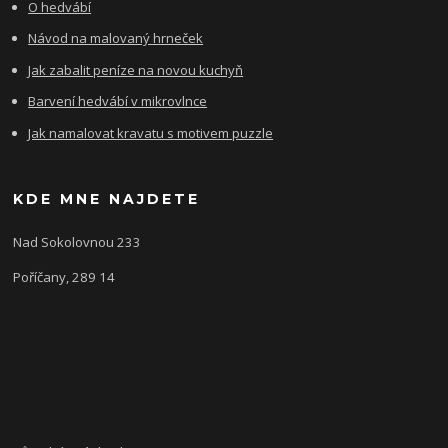
O hedvábí
Návod na malovaný hrneček
Jak zabalit peníze na novou kuchyň
Barvení hedvábí v mikrovlnce
Jak namalovat kravatu s motivem puzzle
KDE MNE NAJDETE
Nad Sokolovnou 233
Poříčany, 289 14