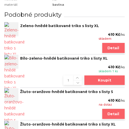
materiál:
bavlna
Podobné produkty
Zeleno-hnědé batikované triko s listy XL
410 Kč
/
ks
skladem
Detail
Bílo-zeleno-hnědé batikované triko s listy XL
410 Kč
/
ks
skladem 1 ks
Koupit
Žluto-oranžovo-hnědé batikované triko s listy S
410 Kč
/
ks
na dotaz
Detail
Žluto-oranžovo-hnědé batikované triko s listy XL