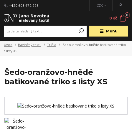
+420 603 472 993
CZK
0
0 Kč
Menu
Úvod
Bavlněný textil
Trička
Šedo-oranžovo-hnědé batikované triko
s listy XS
Šedo-oranžovo-hnědé
batikované triko s listy XS