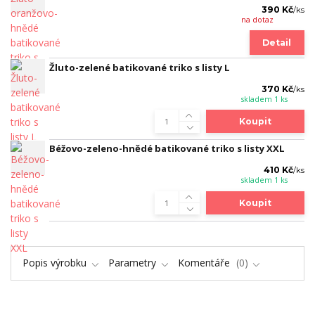
390 Kč
/
ks
na dotaz
Detail
Žluto-zelené batikované triko s listy L
370 Kč
/
ks
skladem 1 ks
Koupit
Béžovo-zeleno-hnědé batikované triko s listy XXL
410 Kč
/
ks
skladem 1 ks
Koupit
Popis výrobku
Parametry
Komentáře
0