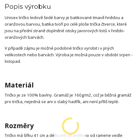
Popis výrobku
Unisex tričko ledově šedé barvy je batikované tmavě hnědou a
oranžovou barvou, batika tvoří po celé ploše trička čtverce, které
jsou na přední straně doplněné otisky javorových listů v hnědo-
oranžových barvách.
V případě zájmu je možné podobné tričko vyrobit i v jiných
velikostech nebo barvách. Výroba je možná pouze v období srpen -
listopad.
Materiál
Tričko je ze 100% bavlny. Gramáž je 160g/m2, což je běžná gramáž
pro trička, nejedná se ani o slabý hadřík, ani není příliš teplé.
Rozměry
Tričko má šířku 41 cm a délku 69 cm (měřeno od ramene vedle