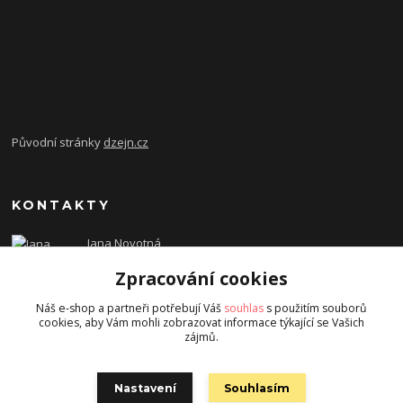
Původní stránky
dzejn.cz
KONTAKTY
Jana Novotná
+420 603 472 993
Zpracování cookies
dzejn.n@email.cz
Náš e-shop a partneři potřebují Váš
souhlas
s použitím souborů
cookies, aby Vám mohli zobrazovat informace týkající se Vašich
zájmů.
Nastavení
Souhlasím