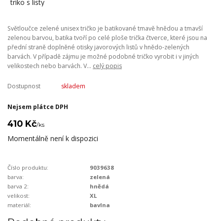
Světloučce zelené unisex tričko je batikované tmavě hnědou a tmavší
zelenou barvou, batika tvoří po celé ploše trička čtverce, které jsou na
přední straně doplněné otisky javorových listů v hnědo-zelených
barvách. V případě zájmu je možné podobné tričko vyrobit i v jiných
velikostech nebo barvách. V...
celý popis
Dostupnost
skladem
Nejsem plátce DPH
410 Kč
/
ks
Momentálně není k dispozici
Číslo produktu:
9039638
barva:
zelená
barva 2:
hnědá
velikost:
XL
materiál:
bavlna