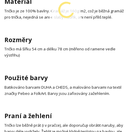
Materiál
Tričko je ze 100% bavlny. Gramáž je 160g/m2, což je běžná gramáž
pro trička, nejedná se ani o slabý hadřík, ani není příliš teplé.
Rozměry
Tričko má šířku 54 cm a délku 78 cm (měřeno od ramene vedle
výstřihu)
Použité barvy
Batikováno barvami DUHA a CHEDS, a malováno barvami na textil
značky Pebeo a FolkArt. Barvy jsou zafixovány zažehlením.
Praní a žehlení
Tričko lze běžně prát (i v pračce), ale doporučuji obrátit naruby, aby
barvy déle vydržely. Žehlit je možné klidně teplotou na bavlnu, ale