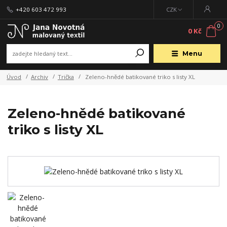
+420 603 472 993
CZK
0
0 Kč
Menu
Úvod
Archiv
Trička
Zeleno-hnědé batikované triko s listy XL
Zeleno-hnědé batikované
triko s listy XL