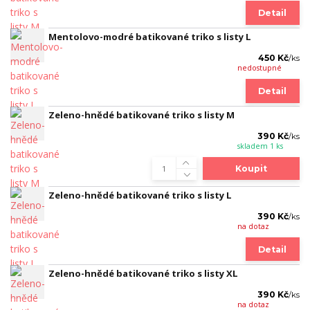
Detail
Mentolovo-modré batikované triko s listy L
450 Kč
/
ks
nedostupné
Detail
Zeleno-hnědé batikované triko s listy M
390 Kč
/
ks
skladem 1 ks
Koupit
Zeleno-hnědé batikované triko s listy L
390 Kč
/
ks
na dotaz
Detail
Zeleno-hnědé batikované triko s listy XL
390 Kč
/
ks
na dotaz