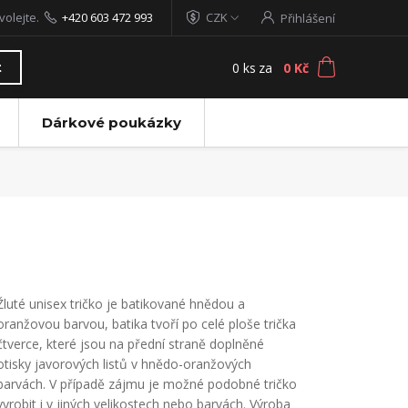
volejte.
+420 603 472 993
CZK
Přihlášení
0
ks
za
0 Kč
t
Dárkové poukázky
Žluté unisex tričko je batikované hnědou a
oranžovou barvou, batika tvoří po celé ploše trička
čtverce, které jsou na přední straně doplněné
otisky javorových listů v hnědo-oranžových
barvách. V případě zájmu je možné podobné tričko
vyrobit i v jiných velikostech nebo barvách. Výroba