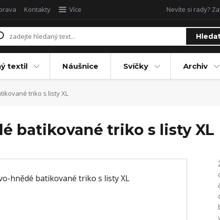
oprava
Kontakty
Více
Nevíte si rady? Za
Hleda
ý textil
Náušnice
Svíčky
Archiv
kované triko s listy XL
 batikované triko s listy XL