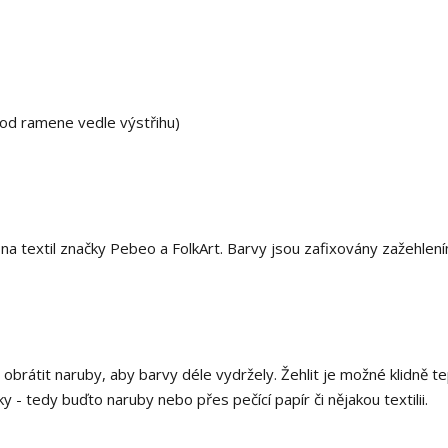
 od ramene vedle výstřihu)
 textil značky Pebeo a FolkArt. Barvy jsou zafixovány zažehlení
i obrátit naruby, aby barvy déle vydržely. Žehlit je možné klidně t
 - tedy buďto naruby nebo přes pečící papír či nějakou textilii.