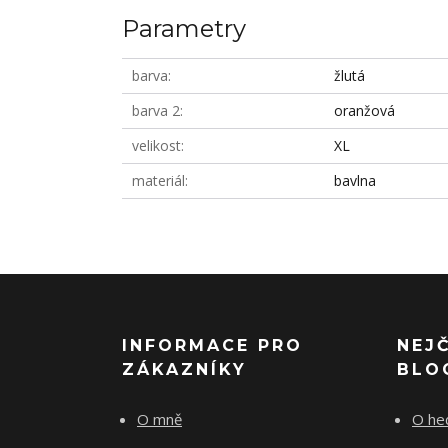
Parametry
barva
žlutá
barva 2
oranžová
velikost
XL
materiál
bavlna
INFORMACE PRO
NEJ
ZÁKAZNÍKY
BLO
O mně
O he