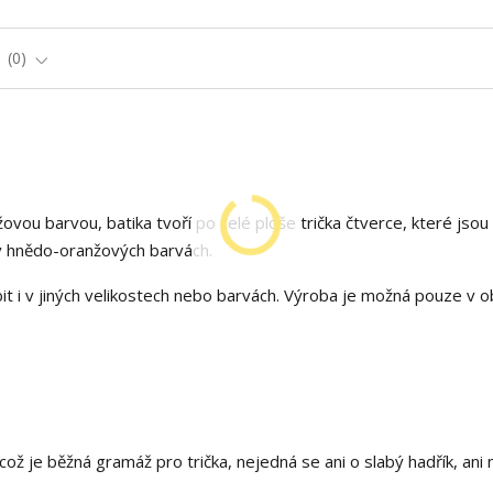
e
0
ovou barvou, batika tvoří po celé ploše trička čtverce, které jsou
 v hnědo-oranžových barvách.
t i v jiných velikostech nebo barvách. Výroba je možná pouze v 
ž je běžná gramáž pro trička, nejedná se ani o slabý hadřík, ani 