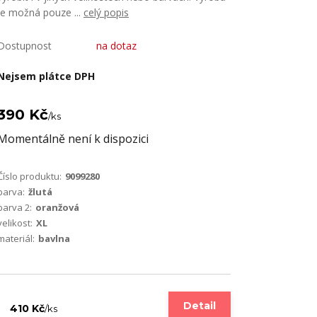
je možná pouze ...
celý popis
Dostupnost
na dotaz
Nejsem plátce DPH
390 Kč
/
ks
Momentálně není k dispozici
Číslo produktu:
9099280
barva:
žlutá
barva 2:
oranžová
velikost:
XL
materiál:
bavlna
Detail
410 Kč
/
ks