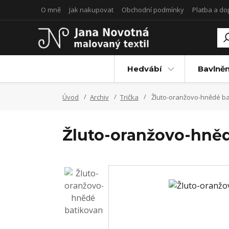
O mně
Jak nakupovat
Obchodní podmínky
Platba a d
Hedvábí
Bavlněn
Úvod
Archiv
Trička
Žluto-oranžovo-hnědé bati
Žluto-oranžovo-hnědé