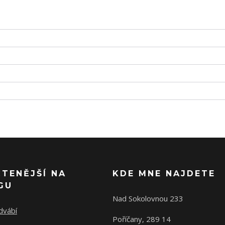
ČTENĚJŠÍ NA
KDE MNE NAJDETE
GU
Nad Sokolovnou 233
dvábí
Poříčany, 289 14