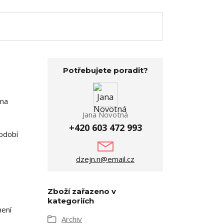
Potřebujete poradit?
 na
Jana Novotná
+420 603 472 993
období
dzejn.n@email.cz
Zboží zařazeno v
kategoriích
není
Archiv