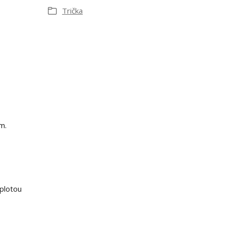
Trička
m.
eplotou