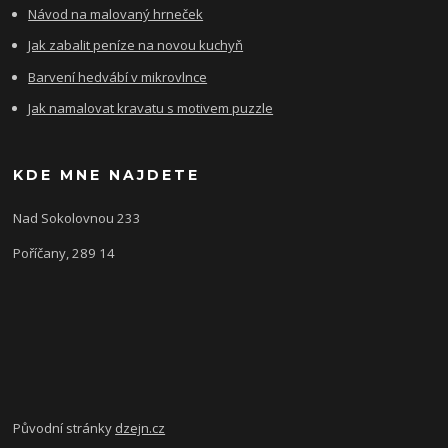
Návod na malovaný hrneček
Jak zabalit peníze na novou kuchyň
Barvení hedvábí v mikrovlnce
Jak namalovat kravatu s motivem puzzle
KDE MNE NAJDETE
Nad Sokolovnou 233
Poříčany, 289 14
Původní stránky
dzejn.cz