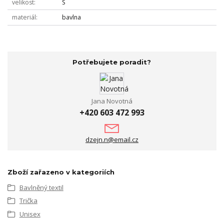
velikost
S
materiál
bavlna
Potřebujete poradit?
Jana Novotná
+420 603 472 993
dzejn.n@email.cz
Zboží zařazeno v kategoriích
Bavlněný textil
Trička
Unisex