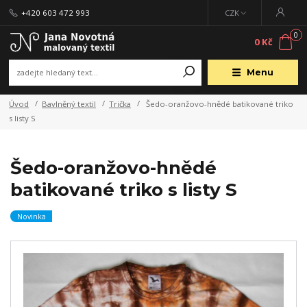
+420 603 472 993
CZK
0
0 Kč
Menu
Úvod
Bavlněný textil
Trička
Šedo-oranžovo-hnědé batikované triko
s listy S
Šedo-oranžovo-hnědé
batikované triko s listy S
Novinka