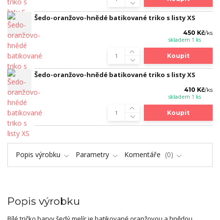
Šedo-oranžovo-hnědé batikované triko s listy XS
450 Kč
/
ks
skladem 1 ks
Koupit
Šedo-oranžovo-hnědé batikované triko s listy XS
410 Kč
/
ks
skladem 1 ks
Koupit
Popis výrobku
Parametry
Komentáře
0
Popis výrobku
Bílé tričko barvy šedý melír je batikované oranžovou a hnědou