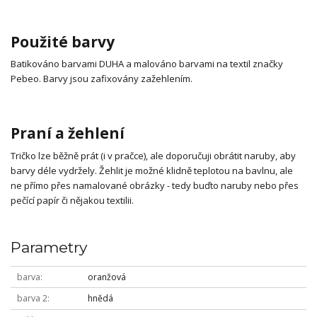
Použité barvy
Batikováno barvami DUHA a malováno barvami na textil značky
Pebeo. Barvy jsou zafixovány zažehlením.
Praní a žehlení
Tričko lze běžně prát (i v pračce), ale doporučuji obrátit naruby, aby
barvy déle vydržely. Žehlit je možné klidně teplotou na bavlnu, ale
ne přímo přes namalované obrázky - tedy buďto naruby nebo přes
pečící papír či nějakou textilii.
Parametry
barva
oranžová
barva 2
hnědá