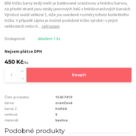
Bílé tričko barvy šedý melír je batikované oranžovou a hnědou barvou,
na přední straně jsou otisky javorových listů v hnědooranžových barvách.
Výrobce uvádí velikost S, níže jou uvedené rozměry tohoto konkrétního
trička. V případě zájmu je možné podobné tričko vyrobit i v jiných
velikostech nebo b...
celý popis
Dostupnost
skladem 1 ks
Nejsem plátce DPH
450 Kč
/
ks
Koupit
Číslo produktu:
15457419
barva:
oranžová
barva 2:
hnědá
velikost:
S
materiál:
bavlna
Podobné produkty