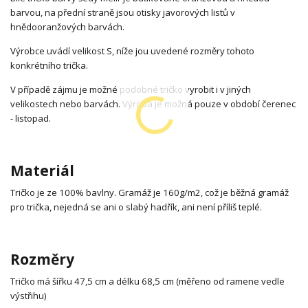
barvou, na přední straně jsou otisky javorových listů v
hnědooranžových barvách.
Výrobce uvádí velikost S, níže jou uvedené rozměry tohoto
konkrétního trička.
V případě zájmu je možné podobné tričko vyrobit i v jiných
velikostech nebo barvách. Výroba je možná pouze v období čerenec
- listopad.
Materiál
Tričko je ze 100% bavlny. Gramáž je 160g/m2, což je běžná gramáž
pro trička, nejedná se ani o slabý hadřík, ani není příliš teplé.
Rozměry
Tričko má šířku 47,5 cm a délku 68,5 cm (měřeno od ramene vedle
výstřihu)