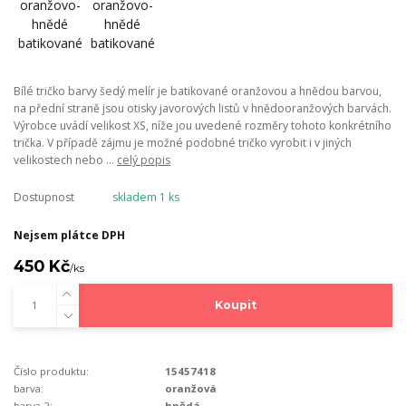
Bílé tričko barvy šedý melír je batikované oranžovou a hnědou barvou,
na přední straně jsou otisky javorových listů v hnědooranžových barvách.
Výrobce uvádí velikost XS, níže jou uvedené rozměry tohoto konkrétního
trička. V případě zájmu je možné podobné tričko vyrobit i v jiných
velikostech nebo ...
celý popis
Dostupnost
skladem 1 ks
Nejsem plátce DPH
450 Kč
/
ks
Koupit
Číslo produktu:
15457418
barva:
oranžová
barva 2:
hnědá