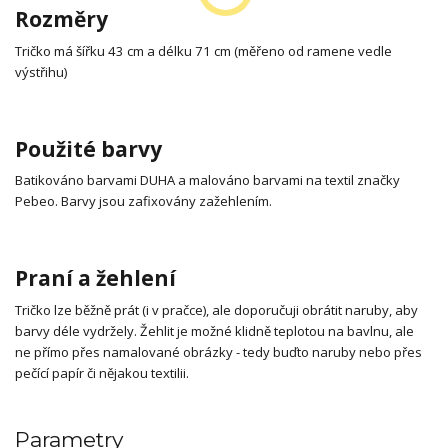
Rozměry
Tričko má šířku 43 cm a délku 71 cm (měřeno od ramene vedle
výstřihu)
Použité barvy
Batikováno barvami DUHA a malováno barvami na textil značky
Pebeo. Barvy jsou zafixovány zažehlením.
Praní a žehlení
Tričko lze běžně prát (i v pračce), ale doporučuji obrátit naruby, aby
barvy déle vydržely. Žehlit je možné klidně teplotou na bavlnu, ale
ne přímo přes namalované obrázky - tedy buďto naruby nebo přes
pečící papír či nějakou textilii.
Parametry