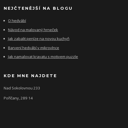
NEJČTENĚJŠÍ NA BLOGU
O hedvábí
Návod na malovaný hrneček
Jak zabalit peníze na novou kuchyň
Barvení hedvábí v mikrovlnce
Jak namalovat kravatu s motivem puzzle
KDE MNE NAJDETE
Nad Sokolovnou 233
Poříčany, 289 14