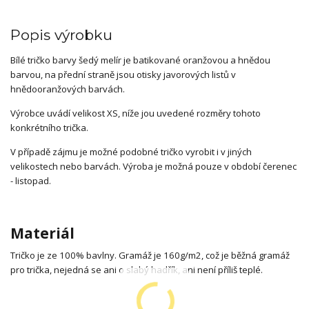
Popis výrobku
Bílé tričko barvy šedý melír je batikované oranžovou a hnědou
barvou, na přední straně jsou otisky javorových listů v
hnědooranžových barvách.
Výrobce uvádí velikost XS, níže jou uvedené rozměry tohoto
konkrétního trička.
V případě zájmu je možné podobné tričko vyrobit i v jiných
velikostech nebo barvách. Výroba je možná pouze v období čerenec
- listopad.
Materiál
Tričko je ze 100% bavlny. Gramáž je 160g/m2, což je běžná gramáž
pro trička, nejedná se ani o slabý hadřík, ani není příliš teplé.