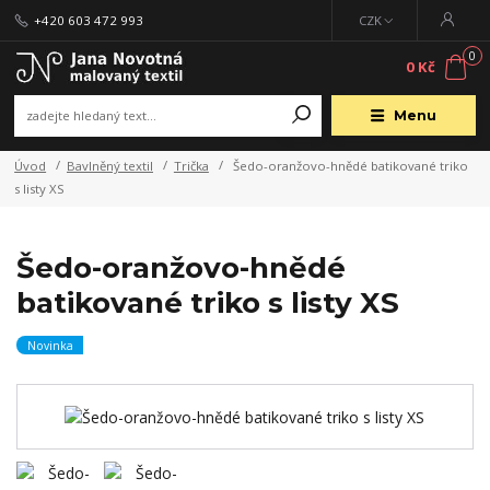
+420 603 472 993
CZK
0
0 Kč
Menu
Úvod
Bavlněný textil
Trička
Šedo-oranžovo-hnědé batikované triko
s listy XS
Šedo-oranžovo-hnědé
batikované triko s listy XS
Novinka