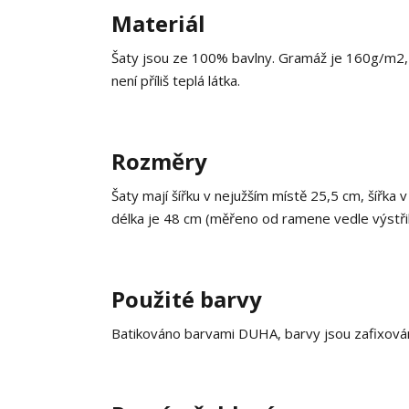
Materiál
Šaty jsou ze 100% bavlny. Gramáž je 160g/m2, co
není příliš teplá látka.
Rozměry
Šaty mají šířku v nejužším místě 25,5 cm, šířka 
délka je 48 cm (měřeno od ramene vedle výstři
Použité barvy
Batikováno barvami DUHA, barvy jsou zafixován