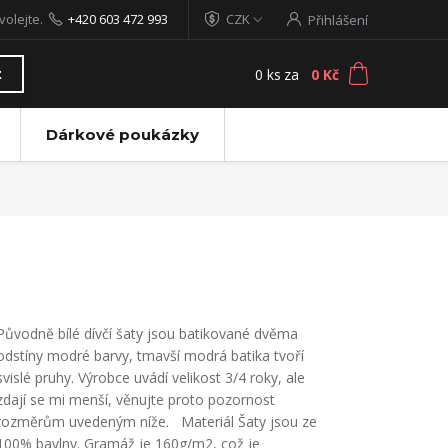
volejte.
+420 603 472 993
CZK
Přihlášení
0
ks
za
0 Kč
t
Dárkové poukázky
Původně bílé dívčí šaty jsou batikované dvěma
odstíny modré barvy, tmavší modrá batika tvoří
svislé pruhy. Výrobce uvádí velikost 3/4 roky, ale
zdají se mi menší, věnujte proto pozornost
rozměrům uvedeným níže. Materiál Šaty jsou ze
100% bavlny. Gramáž je 160g/m2, což je