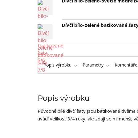
Dívčí bílo-zeleno-světle modré b
Dívčí bílo-zelené batikované šat
Popis výrobku
Parametry
Komentář
Popis výrobku
Původně bílé dívčí šaty jsou batikované dvěma 
uvádí velikost 3/4 roky, ale zdají se mi menší