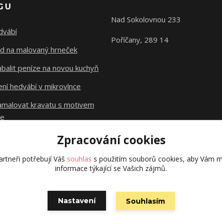
GU
Nad Sokolovnou 233
dvábí
Poříčany, 289 14
d na malovaný hrneček
abalit peníze na novou kuchyň
ní hedvábí v mikrovlnce
namalovat kravatu s motivem
le
Zpracování cookies
Původní stránky
dzejn.cz
rtneři potřebují Váš
souhlas
s použitím souborů cookies, aby Vám m
informace týkající se Vašich zájmů.
Nastavení
Souhlasím
Vytvořeno na
Eshop-rychle.cz