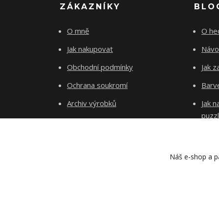
ZÁKAZNÍKY
BLO
O mně
O he
Jak nakupovat
Návo
Obchodní podmínky
Jak z
Ochrana soukromí
Barve
Archiv výrobků
Jak 
puzz
Kontakty
Blog
Náš e-shop a pa