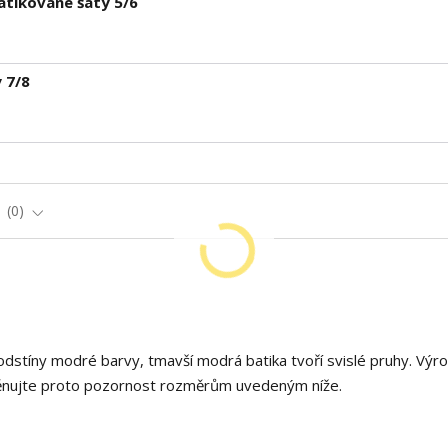
atikované šaty 5/6
y 7/8
e
0
odstíny modré barvy, tmavší modrá batika tvoří svislé pruhy. Výr
, věnujte proto pozornost rozměrům uvedeným níže.