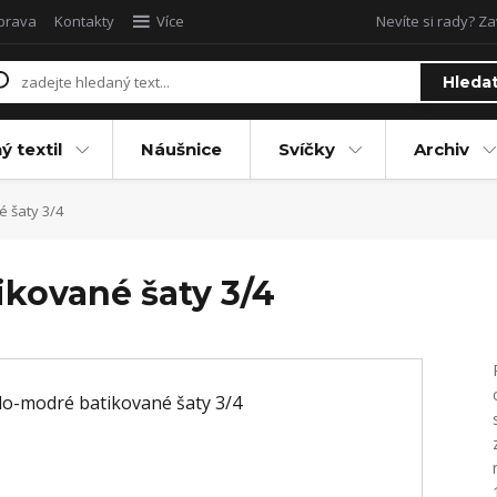
oprava
Kontakty
Více
Nevíte si rady? Za
Hleda
ý textil
Náušnice
Svíčky
Archiv
é šaty 3/4
ikované šaty 3/4