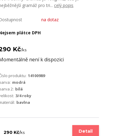
nejběžnější gramáž pro tri...
celý popis
Dostupnost
na dotaz
Nejsem plátce DPH
290 Kč
/
ks
Momentálně není k dispozici
Číslo produktu:
14100989
barva:
modrá
barva 2:
bílá
velikost:
3/4 roky
materiál:
bavlna
Detail
290 Kč
/
ks