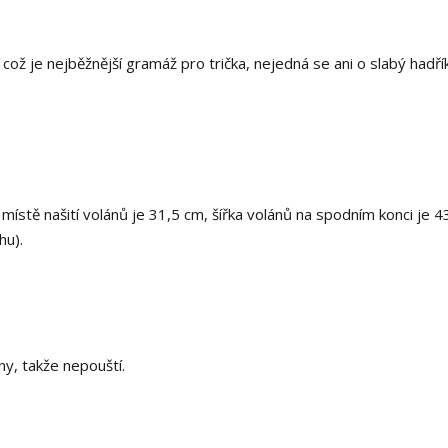
ž je nejběžnější gramáž pro trička, nejedná se ani o slabý hadřík
v místě našití volánů je 31,5 cm, šířka volánů na spodním konci je 4
hu).
y, takže nepouští.