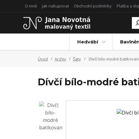
O mně
Jak nakupovat
Obchodní podmínky
Platba a d
Hedvábí
Bavlněn
Úvod
Archiv
Šaty
Dívčí bílo-modré batikovan
Dívčí bílo-modré bat