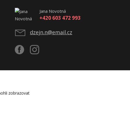
Jana Novotná
+420 603 472 993
dzejn.n@email.cz
ohli zobrazovat