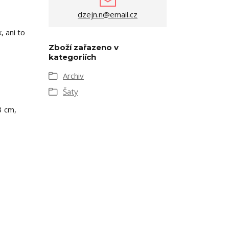
dzejn.n@email.cz
, ani to
Zboží zařazeno v
kategoriích
Archiv
Šaty
3 cm,