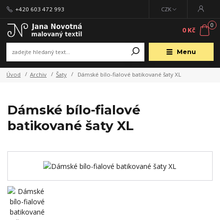
+420 603 472 993
CZK
0
0 Kč
Menu
Úvod
Archiv
Šaty
Dámské bílo-fialové batikované šaty XL
Dámské bílo-fialové
batikované šaty XL