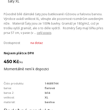
Původně bílé dámské šaty jsou batikované růžovou a fialovou barvou.
Výrobce uvádí velikost XL, věnujte ale pozornost rozměrům uvedeným
níže. Materiál Šaty jsou ze 100% bavlny. Gramáž je 180g/m2, což je
trošku vyšší gramáž, ale o to déle vydrží. Rozměry Šaty mají šířku přes
prsa 57 cm, v pase (v ...
celý popis
Dostupnost
na dotaz
Nejsem plátce DPH
450 Kč
/
ks
Momentálně není k dispozici
Číslo produktu:
14689744
barva:
fialová
barva 2:
bílá
velikost:
XL
materiál:
bavlna