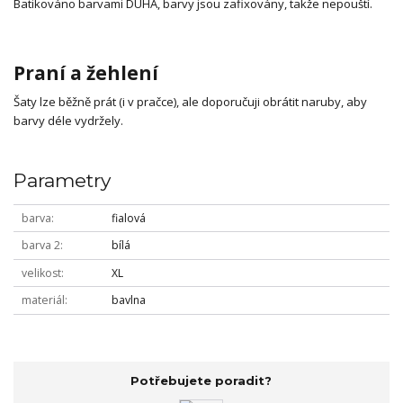
Batikováno barvami DUHA, barvy jsou zafixovány, takže nepouští.
Praní a žehlení
Šaty lze běžně prát (i v pračce), ale doporučuji obrátit naruby, aby
barvy déle vydržely.
Parametry
barva
fialová
barva 2
bílá
velikost
XL
materiál
bavlna
Potřebujete poradit?