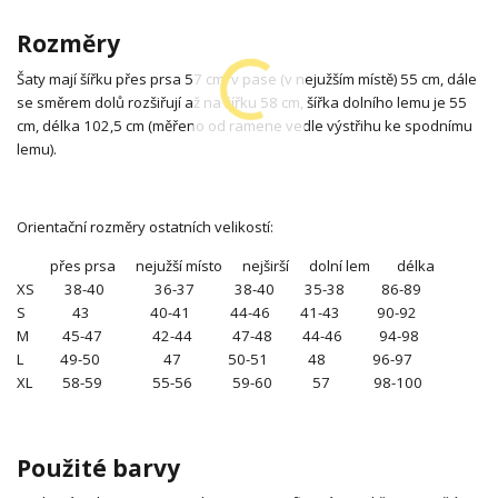
Rozměry
Šaty mají šířku přes prsa 57 cm, v pase (v nejužším místě) 55 cm, dále
se směrem dolů rozšiřují až na šířku 58 cm, šířka dolního lemu je 55
cm, délka 102,5 cm (měřeno od ramene vedle výstřihu ke spodnímu
lemu).
Orientační rozměry ostatních velikostí:
přes prsa nejužší místo nejširší dolní lem délka
XS 38-40 36-37 38-40 35-38 86-89
S 43 40-41 44-46 41-43 90-92
M 45-47 42-44 47-48 44-46 94-98
L 49-50 47 50-51 48 96-97
XL 58-59 55-56 59-60 57 98-100
Použité barvy