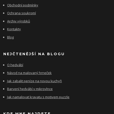
Obchodní podmínky
Ochrana soukromí
Archiv výrobků
Kontakty
Blog
NEJČTENĚJŠÍ NA BLOGU
O hedvábí
Návod na malovaný hrneček
Jak zabalit peníze na novou kuchyň
Barvení hedvábí v mikrovlnce
Jak namalovat kravatu s motivem puzzle
KDE MNE NAJDETE