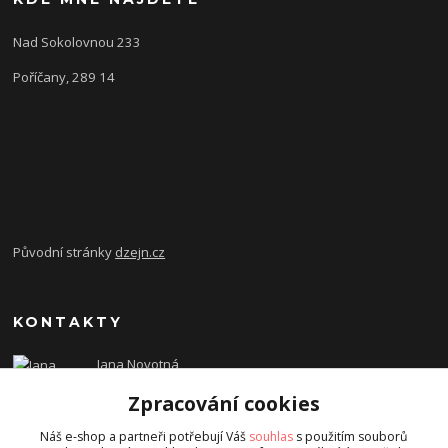
Nad Sokolovnou 233
Poříčany, 289 14
Původní stránky
dzejn.cz
KONTAKTY
Jana Novotná
+420 603 472 993
Zpracování cookies
dzejn.n@email.cz
Náš e-shop a partneři potřebují Váš
souhlas
s použitím souborů