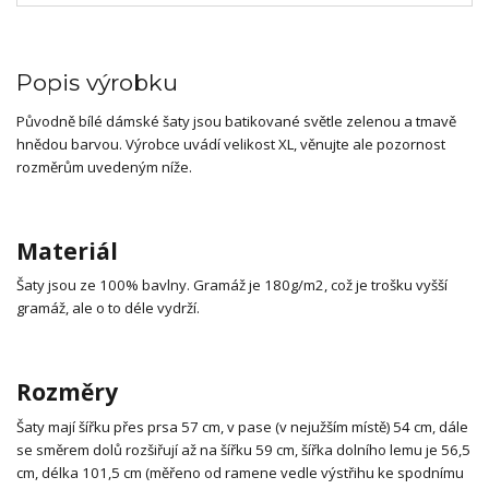
Popis výrobku
Původně bílé dámské šaty jsou batikované světle zelenou a tmavě
hnědou barvou. Výrobce uvádí velikost XL, věnujte ale pozornost
rozměrům uvedeným níže.
Materiál
Šaty jsou ze 100% bavlny. Gramáž je 180g/m2, což je trošku vyšší
gramáž, ale o to déle vydrží.
Rozměry
Šaty mají šířku přes prsa 57 cm, v pase (v nejužším místě) 54 cm, dále
se směrem dolů rozšiřují až na šířku 59 cm, šířka dolního lemu je 56,5
cm, délka 101,5 cm (měřeno od ramene vedle výstřihu ke spodnímu