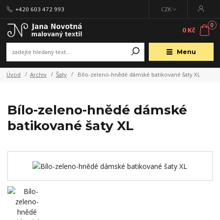
+420 603 472 993
CZK
0
0 Kč
Menu
Úvod
Archiv
Šaty
Bílo-zeleno-hnědé dámské batikované šaty XL
Bílo-zeleno-hnědé dámské
batikované šaty XL