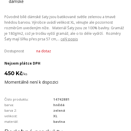
Původně bílé dámské šaty jsou batikované světle zelenou a tmavě
hnědou barvou. Výrobce uvádí velikost XL, věnujte ale pozornost
rozměrům uvedeným níže. Materiál Šaty jsou ze 100% bavlny. Gramáž
je 180g/m2, což je trošku vyšší gramáž, ale o to déle vydrží. Rozměry
Šaty mají šířku přes prsa 57 cm,...
celý popis
Dostupnost
na dotaz
Nejsem plátce DPH
450 Kč
/
ks
Momentálně není k dispozici
Číslo produktu:
14742881
barva:
hnědá
barva 2:
zelená
velikost:
XL
materiál:
bavlna