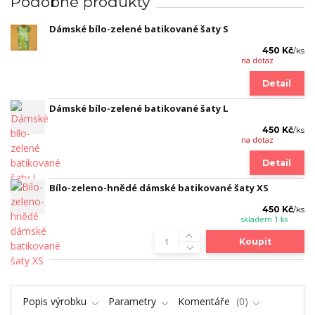
Podobné produkty
Dámské bílo-zelené batikované šaty S
450 Kč
/
ks
na dotaz
Detail
Dámské bílo-zelené batikované šaty L
450 Kč
/
ks
na dotaz
Detail
Bílo-zeleno-hnědé dámské batikované šaty XS
450 Kč
/
ks
skladem 1 ks
Koupit
Popis výrobku
Parametry
Komentáře
0