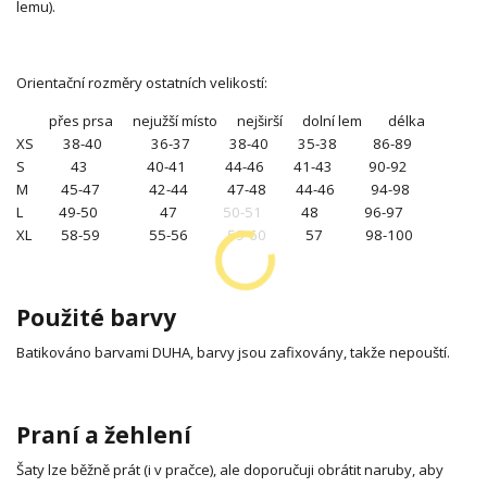
lemu).
Orientační rozměry ostatních velikostí:
přes prsa nejužší místo nejširší dolní lem délka
XS 38-40 36-37 38-40 35-38 86-89
S 43 40-41 44-46 41-43 90-92
M 45-47 42-44 47-48 44-46 94-98
L 49-50 47 50-51 48 96-97
XL 58-59 55-56 59-60 57 98-100
Použité barvy
Batikováno barvami DUHA, barvy jsou zafixovány, takže nepouští.
Praní a žehlení
Šaty lze běžně prát (i v pračce), ale doporučuji obrátit naruby, aby