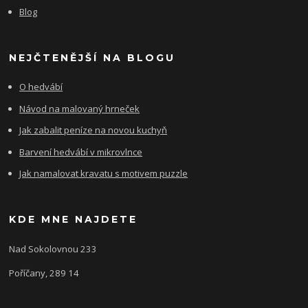
Blog
NEJČTENĚJŠÍ NA BLOGU
O hedvábí
Návod na malovaný hrneček
Jak zabalit peníze na novou kuchyň
Barvení hedvábí v mikrovlnce
Jak namalovat kravatu s motivem puzzle
KDE MNE NAJDETE
Nad Sokolovnou 233
Poříčany, 289 14