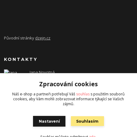
Původní stránky
dzejn.cz
KONTAKTY
Jana Novotná
+420 603 472 993
Zpracování cookies
dzejn.n@email.cz
Náš e-shop a partneři potřebují Váš
souhlas
s použitím souborů
cookies, aby Vám mohli zobrazovat informace týkající se Vašich
zájmů.
Nastavení
Souhlasím
Souhlas můžete odmítnout
zde
.