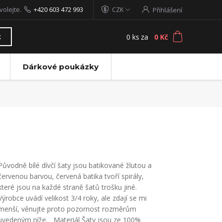
volejte.
+420 603 472 993
CZK
Přihlášení
0
ks
za
0 Kč
t
Dárkové poukázky
Původně bílé dívčí šaty jsou batikované žlutou a
červenou barvou, červená batika tvoří spirály,
které jsou na každé straně šatů trošku jiné.
Výrobce uvádí velikost 3/4 roky, ale zdají se mi
menší, věnujte proto pozornost rozměrům
uvedeným níže. Materiál Šaty jsou ze 100%