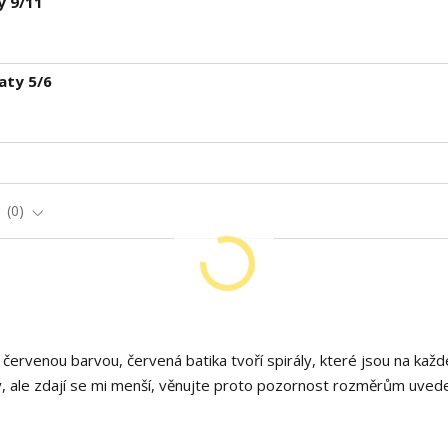
y 9/11
aty 5/6
e
0
 červenou barvou, červená batika tvoří spirály, které jsou na každ
oky, ale zdají se mi menší, věnujte proto pozornost rozměrům uve