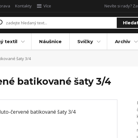
oprava
Kontakty
Více
Nevíte si rady? Za
Hleda
ý textil
Náušnice
Svíčky
Archiv
tikované šaty 3/4
vené batikované šaty 3/4