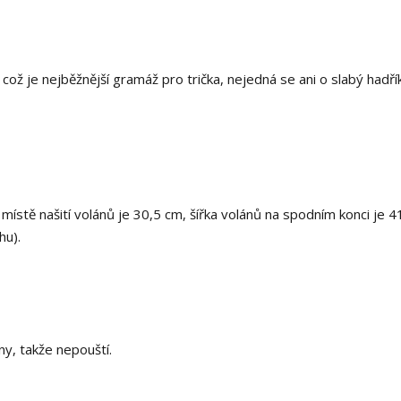
ž je nejběžnější gramáž pro trička, nejedná se ani o slabý hadřík
v místě našití volánů je 30,5 cm, šířka volánů na spodním konci je 4
hu).
y, takže nepouští.