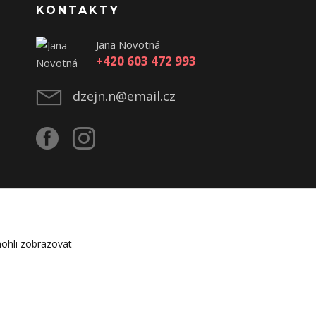
KONTAKTY
Jana Novotná
+420 603 472 993
dzejn.n@email.cz
ohli zobrazovat