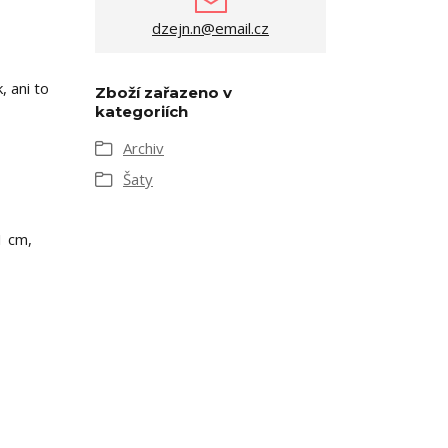
dzejn.n@email.cz
, ani to
Zboží zařazeno v
kategoriích
Archiv
Šaty
1 cm,