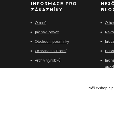
INFORMACE PRO
NEJ
ZÁKAZNÍKY
BLO
O mně
O he
Jak nakupovat
Návo
Obchodní podmínky
Jak z
Ochrana soukromí
Barve
Archiv výrobků
Jak 
puzz
Kontakty
Blog
Náš e-shop a pa