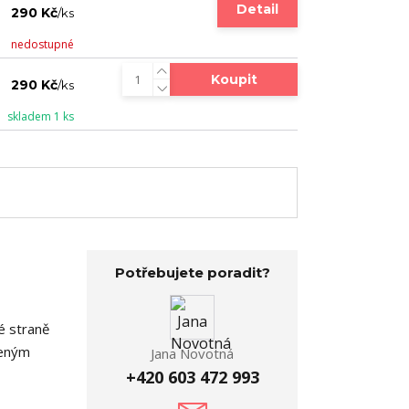
Detail
290 Kč
/
ks
nedostupné
Koupit
290 Kč
/
ks
skladem 1 ks
Potřebujete poradit?
é straně
deným
Jana Novotná
+420 603 472 993