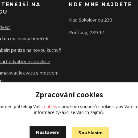
ČTENĚJŠÍ NA
KDE MNE NAJDETE
GU
Nad Sokolovnou 233
dvábí
Poříčany, 289 14
d na malovaný hrneček
abalit peníze na novou kuchyň
ní hedvábí v mikrovlnce
namalovat kravatu s motivem
le
Zpracování cookies
Původní stránky
dzejn.cz
rtneři potřebují Váš
souhlas
s použitím souborů cookies, aby Vám m
informace týkající se Vašich zájmů.
Nastavení
Souhlasím