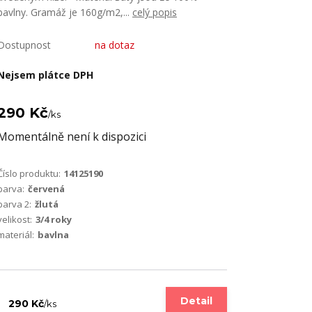
bavlny. Gramáž je 160g/m2,...
celý popis
Dostupnost
na dotaz
Nejsem plátce DPH
290 Kč
/
ks
Momentálně není k dispozici
Číslo produktu:
14125190
barva:
červená
barva 2:
žlutá
velikost:
3/4 roky
materiál:
bavlna
Detail
290 Kč
/
ks