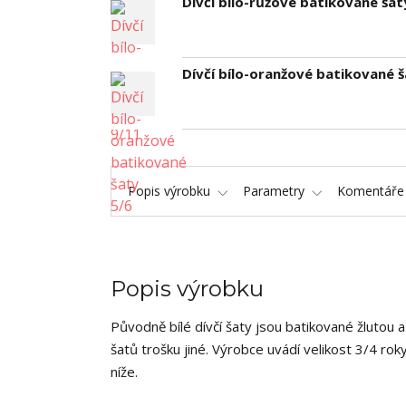
Dívčí bílo-růžové batikované šat
Dívčí bílo-oranžové batikované š
Popis výrobku
Parametry
Komentář
Popis výrobku
Původně bílé dívčí šaty jsou batikované žlutou a
šatů trošku jiné. Výrobce uvádí velikost 3/4 r
níže.