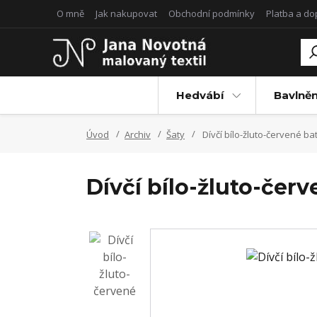
O mně
Jak nakupovat
Obchodní podmínky
Platba a d
Hedvábí
Bavlněn
Úvod
Archiv
Šaty
Dívčí bílo-žluto-červené ba
Dívčí bílo-žluto-čer