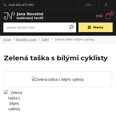
+420 603 472 993
CZK
0
0 Kč
Menu
Úvod
Bavlněný textil
Tašky
Zelená taška s bílými cyklisty
Zelená taška s bílými cyklisty