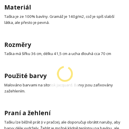
Materiál
Taška je ze 100% bavlny. Gramáž je 140g/m2, což je spíš slabší
látka, ale přesto je pevná.
Rozměry
Taška má šířku 36 cm, délku 41,5 cm a ucha dlouhá cca 70 cm
Použité barvy
Malováno barvami na sítotisk Jacquard. Barvy jsou zafixovány
zažehlením.
Praní a žehlení
Tašku lze běžně prát (i v pračce), ale doporučuji obrátit naruby, aby
barvy déle vydržely. Žehlit je možné klidně teplotou na bavlnu, ale