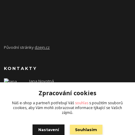
Původní stránky
dzejn.cz
KONTAKTY
Jana Novotná
+420 603 472 993
Zpracování cookies
dzejn.n@email.cz
Náš e-shop a partneři potřebují Váš
souhlas
s použitím souborů
cookies, aby Vám mohli zobrazovat informace týkající se Vašich
zájmů.
Nastavení
Souhlasím