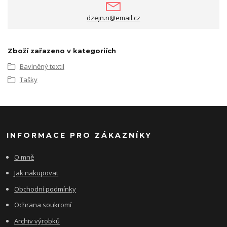
dzejn.n@email.cz
Zboží zařazeno v kategoriích
Bavlněný textil
Tašky
INFORMACE PRO ZÁKAZNÍKY
O mně
Jak nakupovat
Obchodní podmínky
Ochrana soukromí
Archiv výrobků