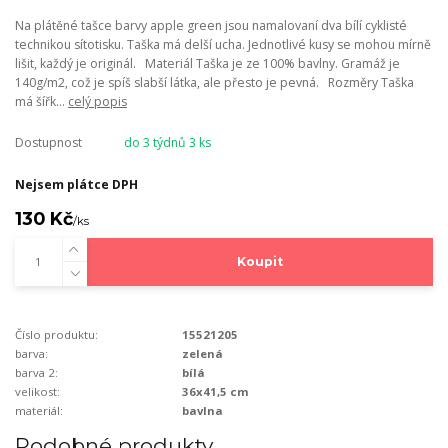
Na plátěné tašce barvy apple green jsou namalovaní dva bílí cyklisté
technikou sítotisku. Taška má delší ucha. Jednotlivé kusy se mohou mírně
lišit, každý je originál. Materiál Taška je ze 100% bavlny. Gramáž je
140g/m2, což je spíš slabší látka, ale přesto je pevná. Rozměry Taška
má šířk...
celý popis
Dostupnost
do 3 týdnů 3 ks
Nejsem plátce DPH
130 Kč
/
ks
Koupit
Číslo produktu:
15521205
barva:
zelená
barva 2:
bílá
velikost:
36x41,5 cm
materiál:
bavlna
Podobné produkty