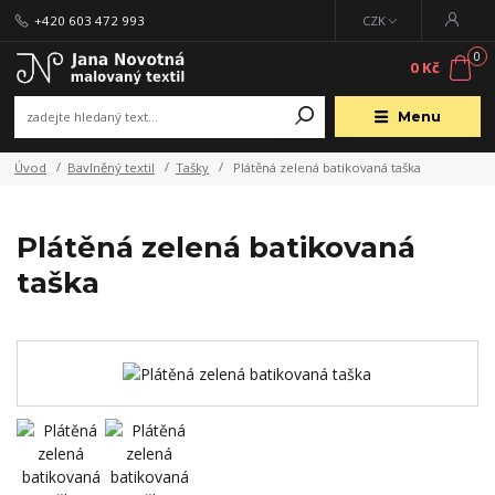
+420 603 472 993
CZK
0
0 Kč
Menu
Úvod
Bavlněný textil
Tašky
Plátěná zelená batikovaná taška
Plátěná zelená batikovaná
taška