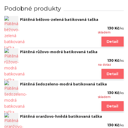
Podobné produkty
Plátěná béžovo-zelená batikovaná taška
130 Kč
/
ks
skladem
Detail
Plátěná růžovo-modrá batikovaná taška
130 Kč
/
ks
na dotaz
Detail
Plátěná šedozeleno-modrá batikovaná taška
130 Kč
/
ks
skladem
Detail
Plátěná oranžovo-hnědá batikovaná taška
130 Kč
/
ks