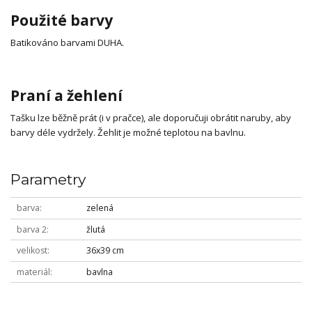
Použité barvy
Batikováno barvami DUHA.
Praní a žehlení
Tašku lze běžně prát (i v pračce), ale doporučuji obrátit naruby, aby
barvy déle vydržely. Žehlit je možné teplotou na bavlnu.
Parametry
barva
zelená
barva 2
žlutá
velikost
36x39 cm
materiál
bavlna