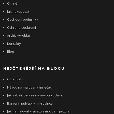
O mně
Jak nakupovat
Obchodní podmínky
Ochrana soukromí
Archiv výrobků
Kontakty
Blog
NEJČTENĚJŠÍ NA BLOGU
O hedvábí
Návod na malovaný hrneček
Jak zabalit peníze na novou kuchyň
Barvení hedvábí v mikrovlnce
Jak namalovat kravatu s motivem puzzle