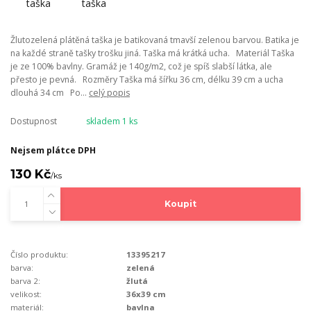
Žlutozelená plátěná taška je batikovaná tmavší zelenou barvou. Batika je
na každé straně tašky trošku jiná. Taška má krátká ucha. Materiál Taška
je ze 100% bavlny. Gramáž je 140g/m2, což je spíš slabší látka, ale
přesto je pevná. Rozměry Taška má šířku 36 cm, délku 39 cm a ucha
dlouhá 34 cm Po...
celý popis
Dostupnost
skladem 1 ks
Nejsem plátce DPH
130 Kč
/
ks
Koupit
Číslo produktu:
13395217
barva:
zelená
barva 2:
žlutá
velikost:
36x39 cm
materiál:
bavlna