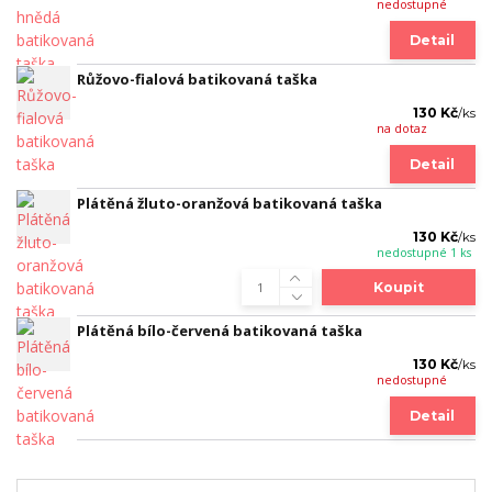
nedostupné
Detail
Růžovo-fialová batikovaná taška
130 Kč
/
ks
na dotaz
Detail
Plátěná žluto-oranžová batikovaná taška
130 Kč
/
ks
nedostupné 1 ks
Koupit
Plátěná bílo-červená batikovaná taška
130 Kč
/
ks
nedostupné
Detail