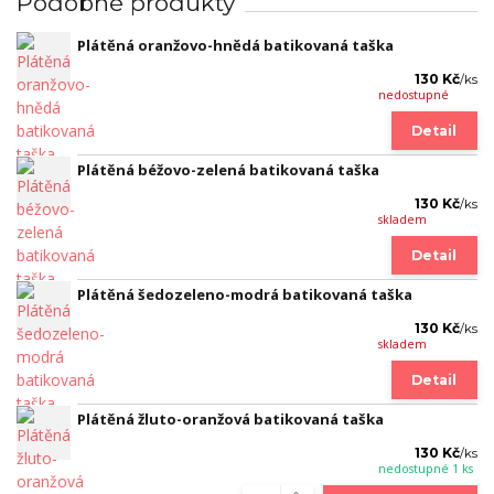
Podobné produkty
Plátěná oranžovo-hnědá batikovaná taška
130 Kč
/
ks
nedostupné
Detail
Plátěná béžovo-zelená batikovaná taška
130 Kč
/
ks
skladem
Detail
Plátěná šedozeleno-modrá batikovaná taška
130 Kč
/
ks
skladem
Detail
Plátěná žluto-oranžová batikovaná taška
130 Kč
/
ks
nedostupné 1 ks