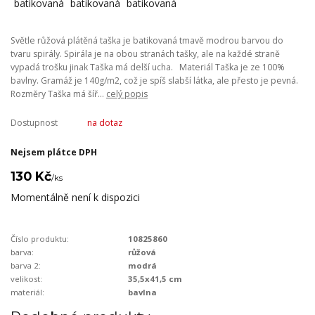
Světle růžová plátěná taška je batikovaná tmavě modrou barvou do
tvaru spirály. Spirála je na obou stranách tašky, ale na každé straně
vypadá trošku jinak Taška má delší ucha. Materiál Taška je ze 100%
bavlny. Gramáž je 140g/m2, což je spíš slabší látka, ale přesto je pevná.
Rozměry Taška má šíř...
celý popis
Dostupnost
na dotaz
Nejsem plátce DPH
130 Kč
/
ks
Momentálně není k dispozici
Číslo produktu:
10825860
barva:
růžová
barva 2:
modrá
velikost:
35,5x41,5 cm
materiál:
bavlna