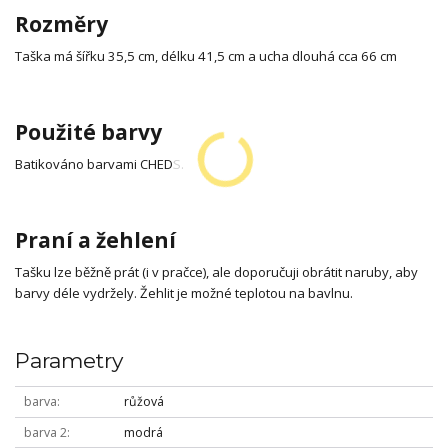
Rozměry
Taška má šířku 35,5 cm, délku 41,5 cm a ucha dlouhá cca 66 cm
Použité barvy
Batikováno barvami CHEDS.
Praní a žehlení
Tašku lze běžně prát (i v pračce), ale doporučuji obrátit naruby, aby
barvy déle vydržely. Žehlit je možné teplotou na bavlnu.
Parametry
barva
růžová
barva 2
modrá