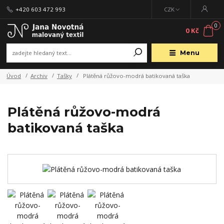
+420 603 472 993
CZK
0
0 Kč
Menu
Úvod
Archiv
Tašky
Plátěná růžovo-modrá batikovaná taška
Plátěná růžovo-modrá
batikovaná taška