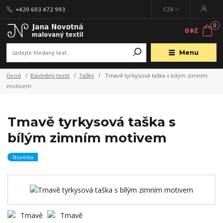
+420 603 472 993
CZK
0
0 Kč
Menu
Úvod
Bavlněný textil
Tašky
Tmavě tyrkysová taška s bílým zimním
motivem
Tmavě tyrkysová taška s
bílým zimním motivem
Novinka