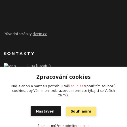
Původní stránky
dzejn.cz
KONTAKTY
Jana Novotná
+420 603 472 993
Zpracování cookies
dzejn.n@email.cz
Náš e-shop a partneři potřebují Váš
souhlas
s použitím souborů
cookies, aby Vám mohli zobrazovat informace týkající se Vašich
zájmů.
Nastavení
Souhlasím
Souhlas můžete odmítnout
zde
.