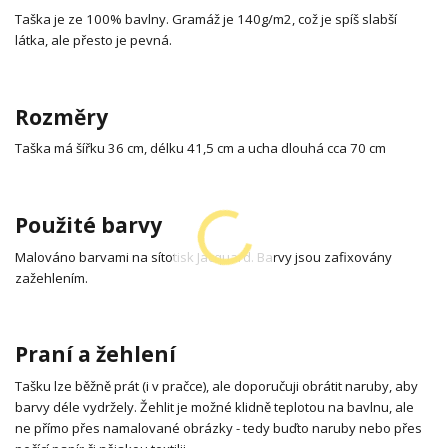
Taška je ze 100% bavlny. Gramáž je 140g/m2, což je spíš slabší
látka, ale přesto je pevná.
Rozměry
Taška má šířku 36 cm, délku 41,5 cm a ucha dlouhá cca 70 cm
Použité barvy
Malováno barvami na sítotisk Jacquard. Barvy jsou zafixovány
zažehlením.
Praní a žehlení
Tašku lze běžně prát (i v pračce), ale doporučuji obrátit naruby, aby
barvy déle vydržely. Žehlit je možné klidně teplotou na bavlnu, ale
ne přímo přes namalované obrázky - tedy buďto naruby nebo přes