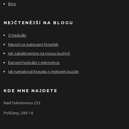
Blog
NEJČTENĚJŠÍ NA BLOGU
O hedvábí
Návod na malovaný hrneček
Jak zabalit peníze na novou kuchyň
Barvení hedvábí v mikrovlnce
Jak namalovat kravatu s motivem puzzle
KDE MNE NAJDETE
Nad Sokolovnou 233
Poříčany, 289 14