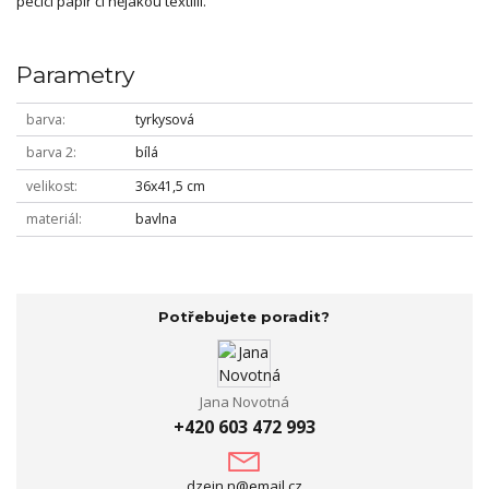
pečící papír či nějakou textilii.
Parametry
barva
tyrkysová
barva 2
bílá
velikost
36x41,5 cm
materiál
bavlna
Potřebujete poradit?
Jana Novotná
+420 603 472 993
dzejn.n@email.cz