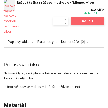
Růžová taška s růžovo-modrou okřídlenou vílou
130 Kč
/
ks
skladem 1 ks
Koupit
Popis výrobku
Parametry
Komentáře
0
Popis výrobku
Na tmavě tyrkysové plátěné tašce je namalovaný bílý zimní motiv.
Taška má delší ucha.
Jednotlivé kusy se mohou mírně lišit, každý je originál.
Materiál