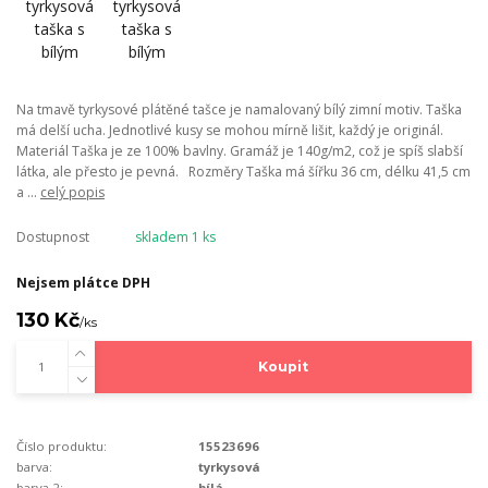
Na tmavě tyrkysové plátěné tašce je namalovaný bílý zimní motiv. Taška
má delší ucha. Jednotlivé kusy se mohou mírně lišit, každý je originál.
Materiál Taška je ze 100% bavlny. Gramáž je 140g/m2, což je spíš slabší
látka, ale přesto je pevná. Rozměry Taška má šířku 36 cm, délku 41,5 cm
a ...
celý popis
Dostupnost
skladem 1 ks
Nejsem plátce DPH
130 Kč
/
ks
Koupit
Číslo produktu:
15523696
barva:
tyrkysová
barva 2:
bílá