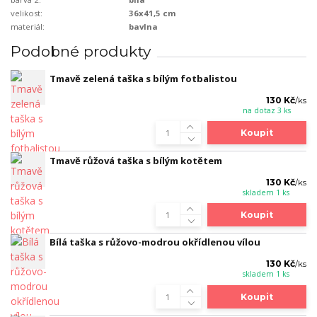
velikost:
36x41,5 cm
materiál:
bavlna
Podobné produkty
Tmavě zelená taška s bílým fotbalistou
130 Kč
/
ks
na dotaz 3 ks
Koupit
Tmavě růžová taška s bílým kotětem
130 Kč
/
ks
skladem 1 ks
Koupit
Bílá taška s růžovo-modrou okřídlenou vílou
130 Kč
/
ks
skladem 1 ks
Koupit