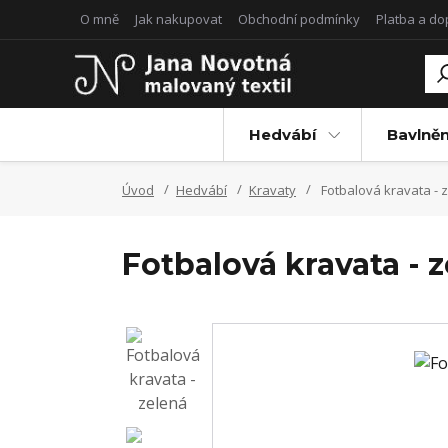
O mně
Jak nakupovat
Obchodní podmínky
Platba a d
Hedvábí
Bavlněn
Úvod
Hedvábí
Kravaty
Fotbalová kravata - 
Fotbalová kravata - 