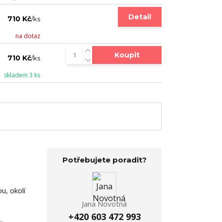
Detail
710 Kč
/
ks
na dotaz
Koupit
710 Kč
/
ks
skladem 3 ks
Potřebujete poradit?
u, okolí
Jana Novotná
+420 603 472 993