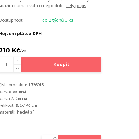
snažím namalovat co nejpodob...
celý popis
Dostupnost
do 2 týdnů 3 ks
Nejsem plátce DPH
710 Kč
/
ks
Koupit
Číslo produktu:
1726915
barva:
zelená
barva 2:
černá
velikost:
9,5x140 cm
materiál:
hedvábí