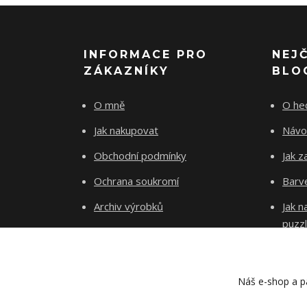
INFORMACE PRO
NEJ
ZÁKAZNÍKY
BLO
O mně
O he
Jak nakupovat
Návo
Obchodní podmínky
Jak z
Ochrana soukromí
Barve
Archiv výrobků
Jak 
puzz
Kontakty
Blog
Náš e-shop a pa