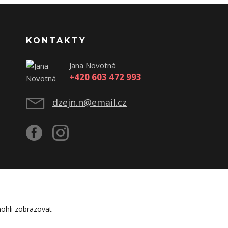
KONTAKTY
Jana Novotná
+420 603 472 993
dzejn.n@email.cz
ohli zobrazovat