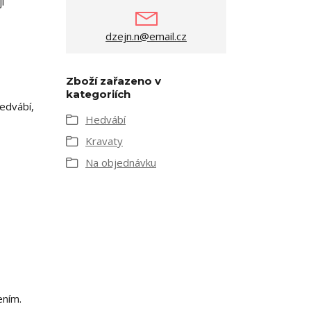
i
dzejn.n@email.cz
Zboží zařazeno v
kategoriích
edvábí,
Hedvábí
Kravaty
Na objednávku
ením.