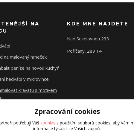
ČTENĚJŠÍ NA
KDE MNE NAJDETE
GU
Nad Sokolovnou 233
dvábí
Poříčany, 289 14
d na malovaný hrneček
abalit peníze na novou kuchyň
ní hedvábí v mikrovlnce
namalovat kravatu s motivem
le
Zpracování cookies
Původní stránky
dzejn.cz
rtneři potřebují Váš
souhlas
s použitím souborů cookies, aby Vám m
informace týkající se Vašich zájmů.