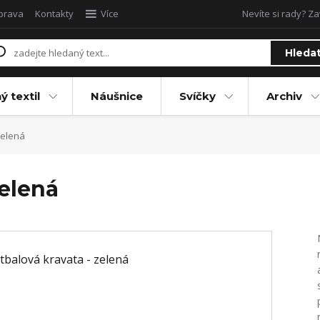
oprava
Kontakty
Více
Nevíte si rady? Za
Hleda
ý textil
Náušnice
Svíčky
Archiv
zelená
zelená