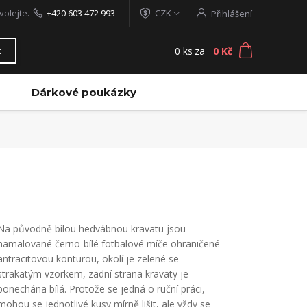
volejte.
+420 603 472 993
CZK
Přihlášení
0
ks
za
0 Kč
t
Dárkové poukázky
Na původně bílou hedvábnou kravatu jsou
namalované černo-bílé fotbalové míče ohraničené
antracitovou konturou, okolí je zelené se
strakatým vzorkem, zadní strana kravaty je
ponechána bílá. Protože se jedná o ruční práci,
mohou se jednotlivé kusy mírně lišit, ale vždy se