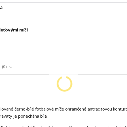
ná
leťovými míči
e
0
ované černo-bílé fotbalové míče ohraničené antracitovou konturo
ravaty je ponechána bílá.