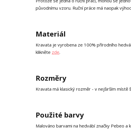
Protože se jedná o ruční práci, mohou se jednot
původnímu vzoru. Ruční práce má naopak výhodu
Materiál
Kravata je vyrobena ze 100% přírodního hedváb
klikněte
zde
.
Rozměry
Kravata má klasický rozměr - v nejširším místě 
Použité barvy
Malováno barvami na hedvábí značky Pebeo a k