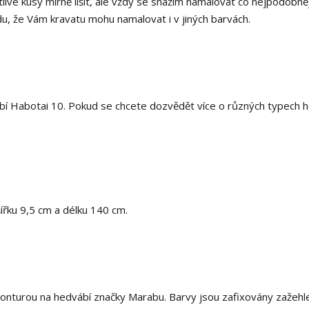
livé kusy mírně lišit, ale vždy se snažím namalovat co nejpodobněj
, že Vám kravatu mohu namalovat i v jiných barvách.
í Habotai 10. Pokud se chcete dozvědět více o různých typech h
šířku 9,5 cm a délku 140 cm.
onturou na hedvábí značky Marabu. Barvy jsou zafixovány zažehl